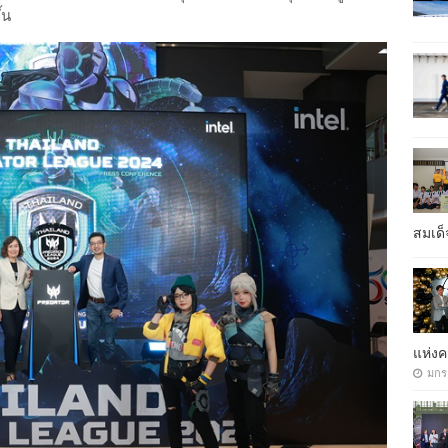
้น
สมเด็
แห่ง
มกร