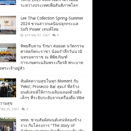
ระหว่างประเทศเพื่อสันติภาพโลก
Lee Thai Collection Spring-Summer
2024 ชวนสาวกเดนิมปลุกกระแส
Soft Power เสน่ห์ไทย
มกราคม 07, 2567
0
ทิพยสืบสาน รักษา ต่อยอด นวัตกรรม
ศาสตร์พระราชา น้อมรำลึกวันนวมิ
นทรมหาราช ณ พิพิธภัณฑ์
การเกษตรเฉลิมพระเกียรติ พระบาท
จพระเจ้าอยู่หัว
สัมผัสความสุขในทุก Moment กับ
‘Felici’, Prosecco Bar สุดเก๋ ที่สร้าง
มนต์เสน่ห์ให้การเฉลิมฉลองด้วยสิ่ง
เล็กๆ ที่ระยิบระยับจากเครื่องดื่ม Vibe
ความสุข
าคม 05, 2567
0
ททท. ชวนสัมผัสมนต์เสน่ห์สองข้าง
ราง กับโครงการ “The story of
Railway Journey นักเที่ยวแบบสับ (จับ