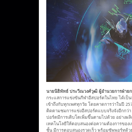
นายนิธิพัทธ์ ประวีณวงศ์วุฒิ ผู้อำนวยการฝ่าย
กระแสการแข่งขันกีฬาอีสปอร์ตในไทย ได้เป็นท
เข้าถึงกับทุกเพศทุกวัย โดยคาดการว่าในปี 257
ติดตามชมการแข่งอีสปอร์ตแบบจริงจังอีกกว่า 10.
ปอร์ตมีการเติบโตเพิ่มขึ้นตามไปด้วย อย่างผล
เทคโนโลยีให้ตอบสนองต่อความต้องการของเกมเมอ
ชั้น มีการตอบสนองรวดเร็ว พร้อมซัพพอร์ทด้