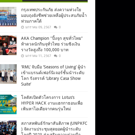
กรุงเทพประกันภัย ส่งความห่วงใย
มอบถุงยังชีพช่วยเหลือผู้ประสบภัยน้ำ
ท่วมภาคใต้
มกราคม 09, 2567
0
AKA Champion "ปิ้งจุก สุขทั่วไทย"
ท้าดวลนักกินจุทั่วไทย ร่วมชิงเงิน
รางวัลสูงถึง 100,000 บาท
มกราคม 11, 2567
0
‘RML’ จับมือ ‘Seasons of Living’ ผู้นำ
เข้าแบรนด์เฟอร์นิเจอร์ชั้นนำระดับ
โลก รังสรรค์ ‘Library Casa Show
Suite’
โลตัสเปิดตัวโครงการ Lotus’s
HYPER HACK งานแฮกกาธอนเพื่อ
เฟ้นหาไอเดียจากคนรุ่นใหม่
สภาสหพันธ์รักษาสันติภาพ (UNPKFC
) จัดงานประชุมสุดยอดผู้นำระดับ
โลกปี 2023 ส่งเสริมความร่วมมือ