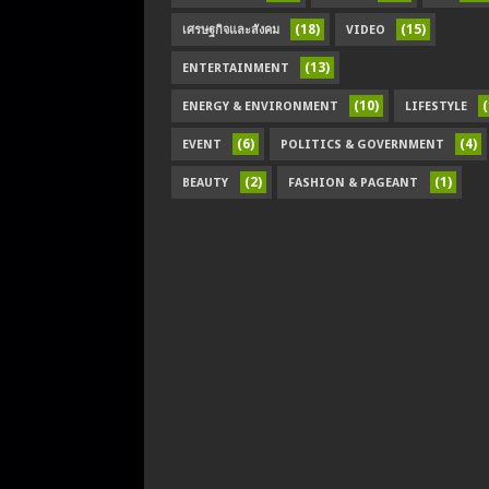
(18)
(15)
เศรษฐกิจและสังคม
VIDEO
(13)
ENTERTAINMENT
(10)
(
ENERGY & ENVIRONMENT
LIFESTYLE
(6)
(4)
EVENT
POLITICS & GOVERNMENT
(2)
(1)
BEAUTY
FASHION & PAGEANT