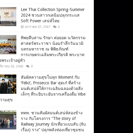
Lee Thai Collection Spring-Summer
2024 ชวนสาวกเดนิมปลุกกระแส
Soft Power เสน่ห์ไทย
มกราคม 07, 2567
0
ทิพยสืบสาน รักษา ต่อยอด นวัตกรรม
ศาสตร์พระราชา น้อมรำลึกวันนวมิ
นทรมหาราช ณ พิพิธภัณฑ์
การเกษตรเฉลิมพระเกียรติ พระบาท
จพระเจ้าอยู่หัว
จิกายน 02, 2566
0
สัมผัสความสุขในทุก Moment กับ
‘Felici’, Prosecco Bar สุดเก๋ ที่สร้าง
มนต์เสน่ห์ให้การเฉลิมฉลองด้วยสิ่ง
เล็กๆ ที่ระยิบระยับจากเครื่องดื่ม Vibe
ความสุข
ททท. ชวนสัมผัสมนต์เสน่ห์สองข้าง
ราง กับโครงการ “The story of
Railway Journey นักเที่ยวแบบสับ (จับ
เรื่อง) ราง” ปลุกพลังท่องเที่ยวชุมชน