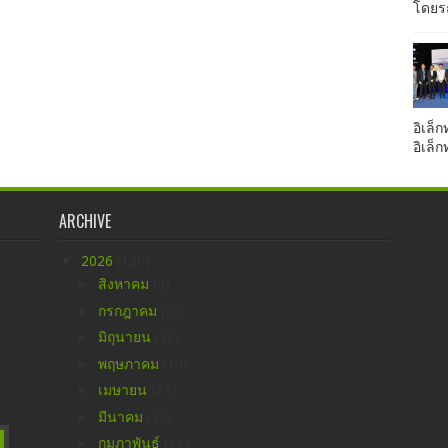
โดยรถ
อิเล็ก
อิเล็
ARCHIVE
▼
2026
(126)
►
สิงหาคม
(8)
►
กรกฎาคม
(20)
►
มิถุนายน
(16)
►
พฤษภาคม
(19)
►
เมษายน
(24)
►
มีนาคม
(12)
►
กุมภาพันธ์
(13)