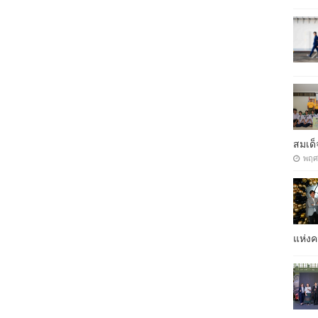
สมเด็
พฤศ
แห่ง