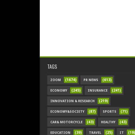
TAGS
(1674)
(613)
ZOOM
PR NEWS
(245)
(241)
ECONOMY
INSURANCE
(219)
INNOVATION & RESEARCH
(87)
(71)
ECONOMY&SOCIETY
SPORTS
(43)
(43)
CAR& MOTORCYCLE
HEALTHY
(39)
(25)
(19)
EDUCATION
TRAVEL
IT