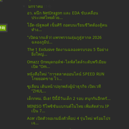
▼
มกราคม
(14)
อว. ผนึก NetDragon และ EDA ขับเคลื่อน
ประเทศไทยด้วย...
โอ๊ต-ณัฐพงศ์ เข็มศิริ ถอดบนเรียนชีวิตต้องสู้คน
10)
ทำง...
​"เปิดฉากแล้ว! แพรพรรณลุ่มภูสู่สากล 2026
ฉลองภูมิป...
The 1 Exclusive จัดงานฉลองครบรอบ 5 ปีอย่าง
ยิ่งใหญ่...
Omazz ปักหมุดกอล์ฟ–ไลฟ์สไตล์ระดับพรีเมียม
เปิด “Om...
หนังสือใหม่ "การตลาดออนไลน์ SPEED RUN
โกยยอดขาย ไว...
ซูเลียน เดินหน้าปลุกพลังผู้นำธุรกิจ เปิดเวที
“ZHUL...
เด็กกทม. มีเฮ! ปีนี้มีวันเด็ก 2 รอบ สนุกกันอีกครั...
MINISO รีโพซิชันแบรนด์ในไทย เพิ่มสัดส่วน IP
เป็น 7...
Acer เปิดตัวจอเกมมิ่งตัวท็อป 4 รุ่นใหม่ พร้อมโปร
เจ...