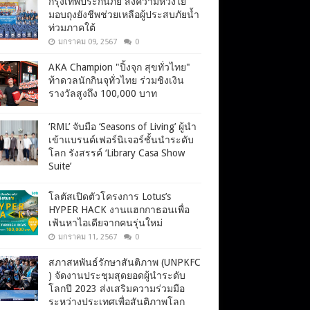
กรุงเทพประกันภัย ส่งความห่วงใย
มอบถุงยังชีพช่วยเหลือผู้ประสบภัยน้ำ
ท่วมภาคใต้
มกราคม 09, 2567
0
AKA Champion "ปิ้งจุก สุขทั่วไทย"
ท้าดวลนักกินจุทั่วไทย ร่วมชิงเงิน
รางวัลสูงถึง 100,000 บาท
‘RML’ จับมือ ‘Seasons of Living’ ผู้นำ
เข้าแบรนด์เฟอร์นิเจอร์ชั้นนำระดับ
โลก รังสรรค์ ‘Library Casa Show
Suite’
โลตัสเปิดตัวโครงการ Lotus’s
HYPER HACK งานแฮกกาธอนเพื่อ
เฟ้นหาไอเดียจากคนรุ่นใหม่
มกราคม 11, 2567
0
สภาสหพันธ์รักษาสันติภาพ (UNPKFC
) จัดงานประชุมสุดยอดผู้นำระดับ
โลกปี 2023 ส่งเสริมความร่วมมือ
ระหว่างประเทศเพื่อสันติภาพโลก