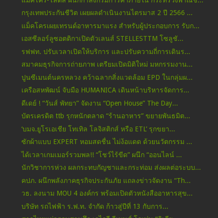
กรุงเทพประกันชีวิต เผยผลดำเนินงานไตรมาส 2 ปี 2566 ...
แม็คโครเผยเทรนด์อาหารมาแรง สำหรับผู้ประกอบการ รับก...
เอสซีลอร์ลูซอตติกาเปิดตัวเลนส์ STELLESTTM โซลูชั...
รฟฟท. ปรับเวลาเปิดให้บริการ และปรับความถี่การเดินร...
สมาคมธุรกิจการถ่ายภาพ เตรียมเปิดมิติใหม่ มหกรรมงาน...
ปูนซีเมนต์นครหลวง คว้าฉลากสิ่งแวดล้อม EPD ในกลุ่มผ...
เครือสหพัฒน์ จับมือ HUMANICA เดินหน้าบริหารจัดการ...
ดีเดย์ ! “วันส์ พัทยา” จัดงาน “Open House” The Day...
บัตรเครดิต ttb รุกหนักตลาด “ร้านอาหาร” ขยายพันธมิต...
‘บมจ.ยูโรเอเชีย โทเทิล โลจิสติกส์ หรือ ETL’ รุกขยา...
ซักผ้าแบบ EXPERT หอมสดชื่น ไม่ง้อแดด ด้วยนวัตกรรม ...
ได้เวลาเกมเมอร์รวมพล!! “โชว์ไร้ขีด” ผนึก “ออนไลน์ ...
นักวิชาการห่วง ผลกระทบกัญชาและกระท่อม ส่งผลต่อระบบ...
คปภ. ผนึกพลังภาคธุรกิจประกันภัย แถลงข่าวจัดงาน “Th...
วธ. ลงนาม MOU 4 องค์กร พร้อมเปิดตัวหนังสืออาหารสุข...
บริษัท รถไฟฟ้า ร.ฟ.ท. จำกัด ก้าวสู่ปีที่ 13 กับการ...