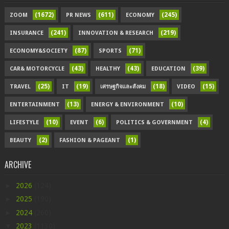
(1672)
(611)
(245)
ZOOM
PR NEWS
ECONOMY
(241)
(219)
INSURANCE
INNOVATION & RESEARCH
(87)
(71)
ECONOMY&SOCIETY
SPORTS
(43)
(43)
(39)
CAR& MOTORCYCLE
HEALTHY
EDUCATION
(25)
(19)
(18)
(15)
TRAVEL
IT
เศรษฐกิจและสังคม
VIDEO
(13)
(10)
ENTERTAINMENT
ENERGY & ENVIRONMENT
(10)
(6)
(4)
LIFESTYLE
EVENT
POLITICS & GOVERNMENT
(2)
(1)
BEAUTY
FASHION & PAGEANT
ARCHIVE
►
2026
(124)
►
2025
(190)
►
2024
(260)
▼
2023
(1130)