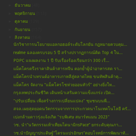
►
ธันวาคม
(48)
►
พฤศจิกายน
(113)
►
ตุลาคม
(129)
►
กันยายน
(157)
▼
สิงหาคม
(164)
นักวิชาการนโยบายแอลกอฮอล์ระดับโลกยัน กฎหมายควบคุม...
realme ฉลองครบรอบ 5 ปี สร้างปรากฏการณ์ติด Top 4 ใน...
PDPC แจงผลงาน 1 ปี รับเรื่องร้องเรียนกว่า 300 เรื่...
แม็คโครตรึงราคาสินค้าสารทจีน ตอกย้ำผู้นำอาหารสด รา...
แม็คโครนำเทรนด์อาหารเกาหลีสู่ตลาดไทย ขนทัพสินค้าคุ...
แม็คโคร จัดงาน “แม็คโครโชห่วยออนทัวร์” อย่างยิ่งให...
กรุงเทพประกันชีวิต เดินหน้าเสริมความแข็งแกร่ง เปิด...
"ปรับเปลี่ยน เพื่อสร้างการเปลี่ยนแปลง" ชุมชนบนพื...
สจล.เผยสุดยอดนวัตกรรมจากการประกวดนาโนเทคโนโลยี ครั...
เบ่งกล้ามดาวรุ่งแจ้งเกิด "รบพิเศษ สมาร์ทแมน 2023"
วช. นำ”นวัตกรรมเท้าเทียมไดนามิกsPace” ยกระดับคุณภา...
วช.นำปัญญาประดิษฐ์”โดรนแปรอักษร”ตอบโจทย์การพัฒนาทั...