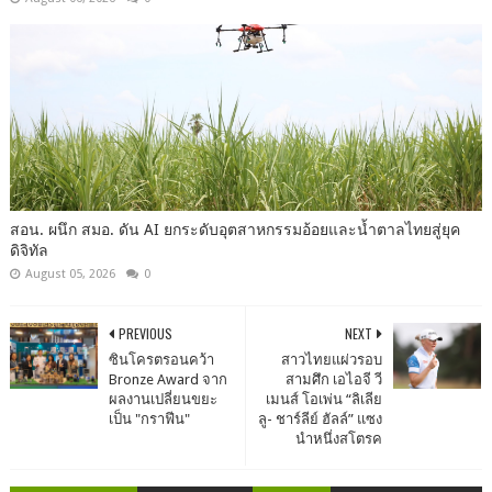
สอน. ผนึก สมอ. ดัน AI ยกระดับอุตสาหกรรมอ้อยและน้ำตาลไทยสู่ยุค
ดิจิทัล
August 05, 2026
0
PREVIOUS
NEXT
ซินโครตรอนคว้า
สาวไทยแผ่วรอบ
Bronze Award จาก
สามศึก เอไอจี วี
ผลงานเปลี่ยนขยะ
เมนส์ โอเพ่น “ลิเลีย
เป็น "กราฟีน"
ลู- ชาร์ลีย์ ฮัลล์” แซง
นำหนึ่งสโตรค