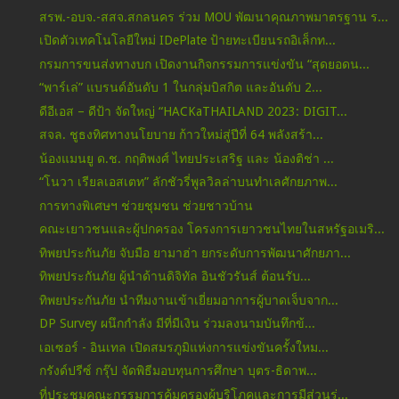
สรพ.-อบจ.-สสจ.สกลนคร ร่วม MOU พัฒนาคุณภาพมาตรฐาน ร...
เปิดตัวเทคโนโลยีใหม่ IDePlate ป้ายทะเบียนรถอิเล็กท...
กรมการขนส่งทางบก เปิดงานกิจกรรมการแข่งขัน “สุดยอดน...
“พาร์เล่” แบรนด์อันดับ 1 ในกลุ่มบิสกิต และอันดับ 2...
ดีอีเอส – ดีป้า จัดใหญ่ “HACKaTHAILAND 2023: DIGIT...
สจล. ชูธงทิศทางนโยบาย ก้าวใหม่สู่ปีที่ 64 พลังสร้า...
น้องแมนยู ด.ช. กฤติพงศ์ ไทยประเสริฐ และ น้องติช่า ...
“โนวา เรียลเอสเตท” ลักชัวรี่พูลวิลล่าบนทำเลศักยภาพ...
การทางพิเศษฯ ช่วยชุมชน ช่วยชาวบ้าน
คณะเยาวชนและผู้ปกครอง โครงการเยาวชนไทยในสหรัฐอเมริ...
ทิพยประกันภัย จับมือ ยามาฮ่า ยกระดับการพัฒนาศักยภา...
ทิพยประกันภัย ผู้นำด้านดิจิทัล อินชัวรันส์ ต้อนรับ...
ทิพยประกันภัย นำทีมงานเข้าเยี่ยมอาการผู้บาดเจ็บจาก...
DP Survey ผนึกกำลัง มีที่มีเงิน ร่วมลงนามบันทึกข้...
เอเซอร์ - อินเทล เปิดสมรภูมิแห่งการแข่งขันครั้งใหม...
กรังด์ปรีซ์ กรุ๊ป จัดพิธีมอบทุนการศึกษา บุตร-ธิดาพ...
ที่ประชุมคณะกรรมการคุ้มครองผู้บริโภคและการมีส่วนร่...