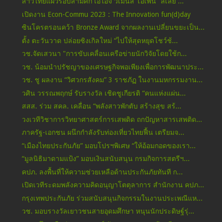
สาวไทยแผ่วรอบสามศึก เอไอจี วีเมนส์ โอเพ่น “ลิเลีย ...
เปิดงาน Econ-Commu 2023 : The Innovation fun(d)day
ซินโครตรอนคว้า Bronze Award จากผลงานเปลี่ยนขยะเป็น...
ตั้ง ตะวันวาด ปล่อยซิงเกิลใหม่ “ไปให้สุดหยุดโชว์ช้...
วช.จัดเสวนา "การขับเคลื่อนเครือข่ายนักวิจัยโดยใช้ก...
วช. น้อมนำปรัชญาของเศรษฐกิจพอเพียงเพื่อการพัฒนาประ...
วช. ชู ผลงาน “วิศวกรสังคม” 3 ราชภัฏ ในงานมหกรรมงาน...
วศิน วรรณพฤกษ์ รับรางวัล เชิดชูเกียรติ “คนแห่งแผ่น...
สสส. ร่วม สคล. เคลื่อน “พลังสาวพักตับ สร้างสุข สร้...
วงเวทีวิชาการวิทยาศาสตร์การเสพติด ถกปัญหาสารเสพติด...
ภาครัฐ-เอกชน ผนึกกำลังรับท่องเที่ยวไทยฟื้น เตรียมจ...
“เมืองไทยประกันภัย” มอบโปรฯพิเศษ “ให้อ้อมกอดของเรา...
“มูลนิธิมาดามแป้ง” มอบเงินสนับสนุน กรมกิจการสตรีฯ...
คปภ. ลงพื้นที่ให้ความช่วยเหลือด้านประกันภัยทันที ก...
เปิดเวทีระดมพลังความคิดอนุญาโตตุลาการ สำนักงาน คปภ...
กรุงเทพประกันภัย ร่วมสนับสนุนกิจกรรมในงานประเพณีแห...
วช. มอบรางวัลเยาวชนสายอุดมศึกษา หนุนนักประดิษฐ์รุ่...