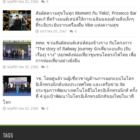
พฤศจิกายน 02, 2566
0
สัมผัสความสุขในทุก Moment กับ ‘Felici’, Prosecco Bar
สุดเก๋ ที่สร้างมนต์เสน่ห์ให้การเฉลิมฉลองด้วยสิ่งเล็กๆ
ที่ระยิบระยับจากเครื่องดื่ม Vibe แห่งความสุข
มกราคม 05, 2567
0
ททท. ชวนสัมผัสมนต์เสน่ห์สองข้างราง กับโครงการ
“The story of Railway Journey นักเที่ยวแบบสับ (จับ
เรื่อง) ราง” ปลุกพลังท่องเที่ยวชุมชนโดยรถไฟไทย เพื่อ
การท่องเที่ยวอย่างยั่งยืน
พฤศจิกายน 03, 2566
0
วช. โดยศูนย์รวมผู้เชี่ยวชาญด้านการออกแบบไมโคร
อิเล็กทรอนิกส์แห่งประเทศไทย และเครือข่าย จัด
ประชุมการพัฒนาเทคโนโลยีไมโครอิเล็กทรอนิกส์ ครั้ง
ที่ 4 มุ่งเป้าพัฒนาไมโครอิเล็กทรอนิกส์ของไทยในเวที
โลก
พฤศจิกายน 03, 2566
0
TAGS