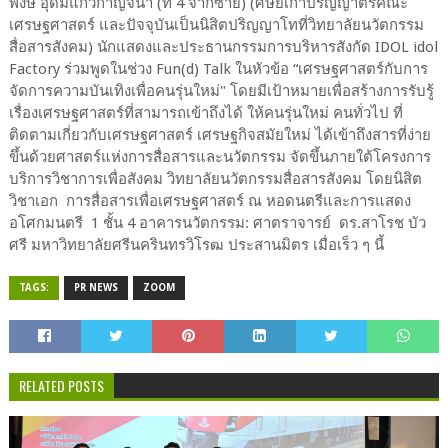
พงษ์ อุดมแก้วกาญจนา (ที่ 4 จากซ้าย) (ศิษย์เก่าปริญญาตรีคณะ
เศรษฐศาสตร์ และปัจจุบันเป็นนิสิตปริญญาโทที่วิทยาลัยนวัตกรรม
สื่อสารสังคม) นักแสดงและประธานกรรมการบริหารสังกัด IDOL idol
Factory ร่วมพูดในช่วง Fun(d) Talk ในหัวข้อ “เศรษฐศาสตร์กับการ
จัดการความบันเทิงเพื่อคนรุ่นใหม่" โดยมีเป้าหมายเพื่อสร้างการรับรู้
เรื่องเศรษฐศาสตร์ที่สามารถเข้าถึงได้ ให้คนรุ่นใหม่ คนทั่วไป ที่
ติดตามเกี่ยวกับเศรษฐศาสตร์ เศรษฐกิจสมัยใหม่ ได้เข้าถึงสารที่ง่าย
ขึ้นด้วยศาสตร์แห่งการสื่อสารและนวัตกรรม จัดขึ้นภายใต้โครงการ
บริการวิชาการเพื่อสังคม วิทยาลัยนวัตกรรมสื่อสารสังคม โดยนิสิต
วิชาเอก การสื่อสารเพื่อเศรษฐศาสตร์ ณ หอดนตรีและการแสดง
อโศกมนตรี 1 ชั้น 4 อาคารนวัตกรรม: ศาตราจารย์ ดร.สาโรช บัว
ศรี มหาวิทยาลัยศรีนครินทรวิโรฒ ประสานมิตร เมื่อเร็ว ๆ นี้
TAGS:
PR NEWS
ZOOM
RELATED POSTS