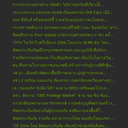
การประปานครหลวง เปิดตัว “บริการธุรกิจที่เกี่ยวเนื่...
รมว.แรงงาน มอบเลขาสุเทพ เปิดมหกรรม Skill Expo เมือ...
ออล ซีซั่นส์ พร็อพเพอร์ตี้ ร่วมสนับสนุนเยาวชนไทยเช...
กระทรวงพลังงาน สมาคมยานยนต์ไฟฟ้า และ อินฟอร์มา มาร...
ทิพยสืบสาน รักษา ต่อยอด นวัตกรรมศาสตร์พระราชา ครั้...
TIPH โชว์กำไรครึ่งปีแรก 2566 โตแกร่ง 204% ดัน “Ins...
ทิพยประกันภัยผนึกกรุงเทพมหานคร และมูลนิธิเพื่อนักก...
ร่วมกิจกรรมปล่อยปลาในเดือนสิงหาคม เนื่องในโอกาสวัน...
ศน.สืบสานโบราณราชประเพณี สร้างการรับรู้งานพิธีกฐิน...
วศ.อว. เดินหน้าพัฒนาพื้นที่ภาคกลาง มุ่งสู่การยกระด...
สสว.ร่วมกับม.ขอนแก่น จัดเสวนา ถอดรหัสบทเรียนทางธุร...
เจ เวนเจอร์ส จับมือ นิด้า ลงนาม MOU เตรียมผุดโปรเจ...
สสว. จัดงาน "SME Privilege Market" ชวน ชม ชิม ช้อป...
ถวายเทียนพรรษามหาจักรพรรดิ งานพลังบุญทิพยร่วมสร้าง...
ทิพยประกันภัยห่วงใยผู้ประสบภัย ส่งทีมงานลงพื้นที่โ...
ทิพยประกันภัย ร่วมกับ ธนาคารกรุงไทย มอบสินไหมแก่ทา...
TIP Zone โดย ทิพยประกันภัย เดินหน้าช่วยเหลือสังคม ...