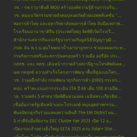
วช. - รพ.รามาธิบดี MOU สร้างองค์ความรู้ด้านการบริบ...
วช. หนุนนวัตกรรมช่วยสังคมปลอดภัยด้วยแอพพลิเคชั่น "...
หอการค้าไทย และมหาวิทยาลัยหอการค้าไทย จับมือเหล่าพ...
โรงเรียนนานาชาติจีน (ประเทศไทย) จัดพิธีเปิดโรงเรี...
สำนักงานสลากกินแบ่งรัฐบาลร่วมกับมูลนิธิปัญญาวุฒิ ...
ภปค. ยัน พ.ร.บ.คุมโฆษณาน้ำเมามาถูกทาง ช่วยลดผลกระท...
กรมกิจการสตรีและสถาบันครอบครัว ร่วมมือ ลอรีอัล ประ...
กสทช. และ สตช. เดินหน้ากวาดล้างสถานีฐานโทรศัพท์เคล...
เผย กลยุทธ์ ความสำเร็จโครงการพัฒนาพื้นที่สูงแบบโคร...
วช. ร่วมผนึกกำลัง กรมพัฒนาธุรกิจการค้า (DBD) กระทร...
คปภ. คว้าคะแนนการประเมิน ITA ปี 66 เต็ม 100 สามปีต...
วธ. รวมพลัง 5 ศาสนาจัดพิธีมหามงคล เฉลิมพระเกียรติส...
เชื่อมั่นภาครัฐเดินหน้าเมกะโปรเจกต์ หนุนอุตสาหกรรม...
พันธมิตรธุรกิจร่วมแสดงความยินดี The EM District ผน...
5 ภาคีจับมือจัดงาน EEC Cluster Fair 2023 เปิด 12 อ...
เปิดงานแล้วอย่างยิ่งใหญ่ SETA 2023 ควบ Solar+ Stor...
แม็คโคร-โลตัส ผนึกกำลังกรมการค้าภายใน กระทรวงพาณิช...