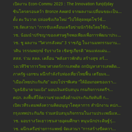
เปิดงาน Econ-Commu 2023 : The Innovation fun(d)day
ซินโครตรอนคว้า Bronze Award จากผลงานเปลี่ยนขยะเป็น...
ตั้ง ตะวันวาด ปล่อยซิงเกิลใหม่ “ไปให้สุดหยุดโชว์ช้...
วช.จัดเสวนา "การขับเคลื่อนเครือข่ายนักวิจัยโดยใช้ก...
วช. น้อมนำปรัชญาของเศรษฐกิจพอเพียงเพื่อการพัฒนาประ...
วช. ชู ผลงาน “วิศวกรสังคม” 3 ราชภัฏ ในงานมหกรรมงาน...
วศิน วรรณพฤกษ์ รับรางวัล เชิดชูเกียรติ “คนแห่งแผ่น...
สสส. ร่วม สคล. เคลื่อน “พลังสาวพักตับ สร้างสุข สร้...
วงเวทีวิชาการวิทยาศาสตร์การเสพติด ถกปัญหาสารเสพติด...
ภาครัฐ-เอกชน ผนึกกำลังรับท่องเที่ยวไทยฟื้น เตรียมจ...
“เมืองไทยประกันภัย” มอบโปรฯพิเศษ “ให้อ้อมกอดของเรา...
“มูลนิธิมาดามแป้ง” มอบเงินสนับสนุน กรมกิจการสตรีฯ...
คปภ. ลงพื้นที่ให้ความช่วยเหลือด้านประกันภัยทันที ก...
เปิดเวทีระดมพลังความคิดอนุญาโตตุลาการ สำนักงาน คปภ...
กรุงเทพประกันภัย ร่วมสนับสนุนกิจกรรมในงานประเพณีแห...
วช. มอบรางวัลเยาวชนสายอุดมศึกษา หนุนนักประดิษฐ์รุ่...
วช. ผนึกเครือข่ายการแพทย์ จัดเสวนา “การสร้างขีดควา...