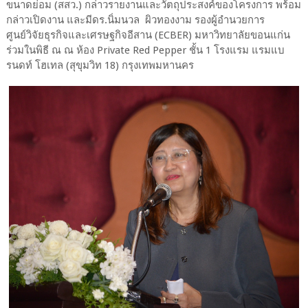
ขนาดย่อม (สสว.) กล่าวรายงานและวัตถุประสงค์ของโครงการ พร้อม
กล่าวเปิดงาน และมีดร.นิ่มนวล ผิวทองงาม รองผู้อำนวยการ
ศูนย์วิจัยธุรกิจและเศรษฐกิจอีสาน (ECBER) มหาวิทยาลัยขอนแก่น
ร่วมในพิธี ณ ณ ห้อง Private Red Pepper ชั้น 1 โรงแรม แรมแบ
รนดท์ โฮเทล (สุขุมวิท 18) กรุงเทพมหานคร