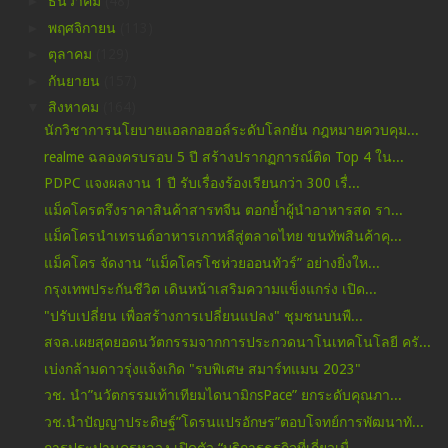
►
ธันวาคม
(48)
►
พฤศจิกายน
(113)
►
ตุลาคม
(129)
►
กันยายน
(157)
▼
สิงหาคม
(164)
นักวิชาการนโยบายแอลกอฮอล์ระดับโลกยัน กฎหมายควบคุม...
realme ฉลองครบรอบ 5 ปี สร้างปรากฏการณ์ติด Top 4 ใน...
PDPC แจงผลงาน 1 ปี รับเรื่องร้องเรียนกว่า 300 เรื่...
แม็คโครตรึงราคาสินค้าสารทจีน ตอกย้ำผู้นำอาหารสด รา...
แม็คโครนำเทรนด์อาหารเกาหลีสู่ตลาดไทย ขนทัพสินค้าคุ...
แม็คโคร จัดงาน “แม็คโครโชห่วยออนทัวร์” อย่างยิ่งให...
กรุงเทพประกันชีวิต เดินหน้าเสริมความแข็งแกร่ง เปิด...
"ปรับเปลี่ยน เพื่อสร้างการเปลี่ยนแปลง" ชุมชนบนพื...
สจล.เผยสุดยอดนวัตกรรมจากการประกวดนาโนเทคโนโลยี ครั...
เบ่งกล้ามดาวรุ่งแจ้งเกิด "รบพิเศษ สมาร์ทแมน 2023"
วช. นำ”นวัตกรรมเท้าเทียมไดนามิกsPace” ยกระดับคุณภา...
วช.นำปัญญาประดิษฐ์”โดรนแปรอักษร”ตอบโจทย์การพัฒนาทั...