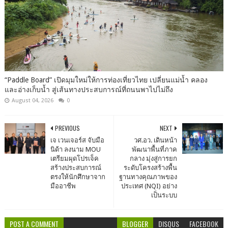
“Paddle Board” เปิดมุมใหม่ให้การท่องเที่ยวไทย เปลี่ยนแม่น้ำ คลอง
และอ่างเก็บน้ำ สู่เส้นทางประสบการณ์ที่ถนนพาไปไม่ถึง
August 04, 2026
0
PREVIOUS
NEXT
เจ เวนเจอร์ส จับมือ
วศ.อว. เดินหน้า
นิด้า ลงนาม MOU
พัฒนาพื้นที่ภาค
เตรียมผุดโปรเจ็ค
กลาง มุ่งสู่การยก
สร้างประสบการณ์
ระดับโครงสร้างพื้น
ตรงให้นักศึกษาจาก
ฐานทางคุณภาพของ
มืออาชีพ
ประเทศ (NQI) อย่าง
เป็นระบบ
POST A COMMENT
BLOGGER
DISQUS
FACEBOOK