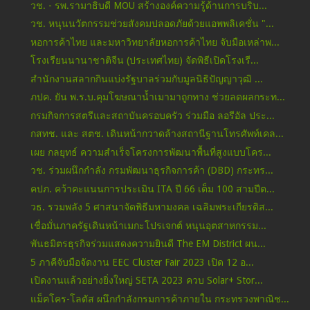
วช. - รพ.รามาธิบดี MOU สร้างองค์ความรู้ด้านการบริบ...
วช. หนุนนวัตกรรมช่วยสังคมปลอดภัยด้วยแอพพลิเคชั่น "...
หอการค้าไทย และมหาวิทยาลัยหอการค้าไทย จับมือเหล่าพ...
โรงเรียนนานาชาติจีน (ประเทศไทย) จัดพิธีเปิดโรงเรี...
สำนักงานสลากกินแบ่งรัฐบาลร่วมกับมูลนิธิปัญญาวุฒิ ...
ภปค. ยัน พ.ร.บ.คุมโฆษณาน้ำเมามาถูกทาง ช่วยลดผลกระท...
กรมกิจการสตรีและสถาบันครอบครัว ร่วมมือ ลอรีอัล ประ...
กสทช. และ สตช. เดินหน้ากวาดล้างสถานีฐานโทรศัพท์เคล...
เผย กลยุทธ์ ความสำเร็จโครงการพัฒนาพื้นที่สูงแบบโคร...
วช. ร่วมผนึกกำลัง กรมพัฒนาธุรกิจการค้า (DBD) กระทร...
คปภ. คว้าคะแนนการประเมิน ITA ปี 66 เต็ม 100 สามปีต...
วธ. รวมพลัง 5 ศาสนาจัดพิธีมหามงคล เฉลิมพระเกียรติส...
เชื่อมั่นภาครัฐเดินหน้าเมกะโปรเจกต์ หนุนอุตสาหกรรม...
พันธมิตรธุรกิจร่วมแสดงความยินดี The EM District ผน...
5 ภาคีจับมือจัดงาน EEC Cluster Fair 2023 เปิด 12 อ...
เปิดงานแล้วอย่างยิ่งใหญ่ SETA 2023 ควบ Solar+ Stor...
แม็คโคร-โลตัส ผนึกกำลังกรมการค้าภายใน กระทรวงพาณิช...