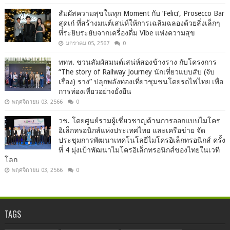
สัมผัสความสุขในทุก Moment กับ ‘Felici’, Prosecco Bar
สุดเก๋ ที่สร้างมนต์เสน่ห์ให้การเฉลิมฉลองด้วยสิ่งเล็กๆ
ที่ระยิบระยับจากเครื่องดื่ม Vibe แห่งความสุข
มกราคม 05, 2567
0
ททท. ชวนสัมผัสมนต์เสน่ห์สองข้างราง กับโครงการ
“The story of Railway Journey นักเที่ยวแบบสับ (จับ
เรื่อง) ราง” ปลุกพลังท่องเที่ยวชุมชนโดยรถไฟไทย เพื่อ
การท่องเที่ยวอย่างยั่งยืน
พฤศจิกายน 03, 2566
0
วช. โดยศูนย์รวมผู้เชี่ยวชาญด้านการออกแบบไมโคร
อิเล็กทรอนิกส์แห่งประเทศไทย และเครือข่าย จัด
ประชุมการพัฒนาเทคโนโลยีไมโครอิเล็กทรอนิกส์ ครั้ง
ที่ 4 มุ่งเป้าพัฒนาไมโครอิเล็กทรอนิกส์ของไทยในเวที
โลก
พฤศจิกายน 03, 2566
0
TAGS