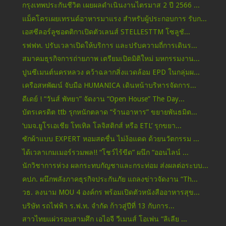
กรุงเทพประกันชีวิต เผยผลดำเนินงานไตรมาส 2 ปี 2566 ...
แม็คโครเผยเทรนด์อาหารมาแรง สำหรับผู้ประกอบการ รับก...
เอสซีลอร์ลูซอตติกาเปิดตัวเลนส์ STELLESTTM โซลูชั...
รฟฟท. ปรับเวลาเปิดให้บริการ และปรับความถี่การเดินร...
สมาคมธุรกิจการถ่ายภาพ เตรียมเปิดมิติใหม่ มหกรรมงาน...
ปูนซีเมนต์นครหลวง คว้าฉลากสิ่งแวดล้อม EPD ในกลุ่มผ...
เครือสหพัฒน์ จับมือ HUMANICA เดินหน้าบริหารจัดการ...
ดีเดย์ ! “วันส์ พัทยา” จัดงาน “Open House” The Day...
บัตรเครดิต ttb รุกหนักตลาด “ร้านอาหาร” ขยายพันธมิต...
‘บมจ.ยูโรเอเชีย โทเทิล โลจิสติกส์ หรือ ETL’ รุกขยา...
ซักผ้าแบบ EXPERT หอมสดชื่น ไม่ง้อแดด ด้วยนวัตกรรม ...
ได้เวลาเกมเมอร์รวมพล!! “โชว์ไร้ขีด” ผนึก “ออนไลน์ ...
นักวิชาการห่วง ผลกระทบกัญชาและกระท่อม ส่งผลต่อระบบ...
คปภ. ผนึกพลังภาคธุรกิจประกันภัย แถลงข่าวจัดงาน “Th...
วธ. ลงนาม MOU 4 องค์กร พร้อมเปิดตัวหนังสืออาหารสุข...
บริษัท รถไฟฟ้า ร.ฟ.ท. จำกัด ก้าวสู่ปีที่ 13 กับการ...
สาวไทยแผ่วรอบสามศึก เอไอจี วีเมนส์ โอเพ่น “ลิเลีย ...