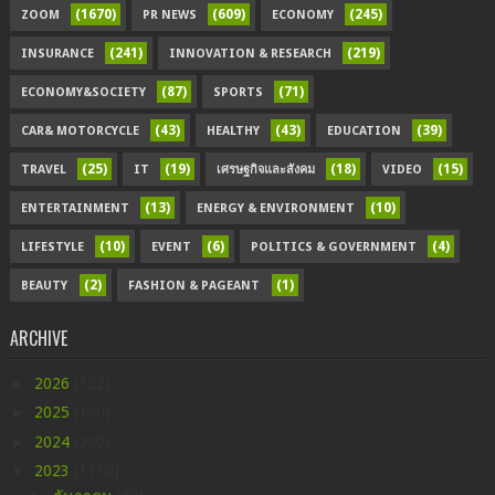
(1670)
(609)
(245)
ZOOM
PR NEWS
ECONOMY
(241)
(219)
INSURANCE
INNOVATION & RESEARCH
(87)
(71)
ECONOMY&SOCIETY
SPORTS
(43)
(43)
(39)
CAR& MOTORCYCLE
HEALTHY
EDUCATION
(25)
(19)
(18)
(15)
TRAVEL
IT
เศรษฐกิจและสังคม
VIDEO
(13)
(10)
ENTERTAINMENT
ENERGY & ENVIRONMENT
(10)
(6)
(4)
LIFESTYLE
EVENT
POLITICS & GOVERNMENT
(2)
(1)
BEAUTY
FASHION & PAGEANT
ARCHIVE
►
2026
(122)
►
2025
(190)
►
2024
(260)
▼
2023
(1130)