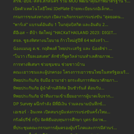
สรพ.-อบจ.-สสจ.สกลนคร ร่วม MOU พัฒนาคุณภาพมาตรฐาน ร...
เปิดตัวเทคโนโลยีใหม่ IDePlate ป้ายทะเบียนรถอิเล็กท...
กรมการขนส่งทางบก เปิดงานกิจกรรมการแข่งขัน “สุดยอดน...
“พาร์เล่” แบรนด์อันดับ 1 ในกลุ่มบิสกิต และอันดับ 2...
ดีอีเอส – ดีป้า จัดใหญ่ “HACKaTHAILAND 2023: DIGIT...
สจล. ชูธงทิศทางนโยบาย ก้าวใหม่สู่ปีที่ 64 พลังสร้า...
น้องแมนยู ด.ช. กฤติพงศ์ ไทยประเสริฐ และ น้องติช่า ...
“โนวา เรียลเอสเตท” ลักชัวรี่พูลวิลล่าบนทำเลศักยภาพ...
การทางพิเศษฯ ช่วยชุมชน ช่วยชาวบ้าน
คณะเยาวชนและผู้ปกครอง โครงการเยาวชนไทยในสหรัฐอเมริ...
ทิพยประกันภัย จับมือ ยามาฮ่า ยกระดับการพัฒนาศักยภา...
ทิพยประกันภัย ผู้นำด้านดิจิทัล อินชัวรันส์ ต้อนรับ...
ทิพยประกันภัย นำทีมงานเข้าเยี่ยมอาการผู้บาดเจ็บจาก...
DP Survey ผนึกกำลัง มีที่มีเงิน ร่วมลงนามบันทึกข้...
เอเซอร์ - อินเทล เปิดสมรภูมิแห่งการแข่งขันครั้งใหม...
กรังด์ปรีซ์ กรุ๊ป จัดพิธีมอบทุนการศึกษา บุตร-ธิดาพ...
ที่ประชุมคณะกรรมการคุ้มครองผู้บริโภคและการมีส่วนร่...