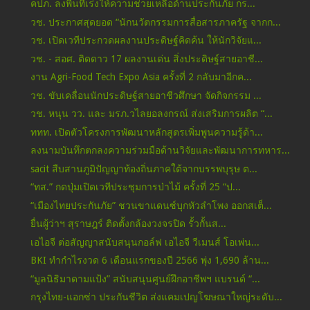
คปภ. ลงพื้นที่เร่งให้ความช่วยเหลือด้านประกันภัย กร...
วช. ประกาศสุดยอด “นักนวัตกรรมการสื่อสารภาครัฐ จากก...
วช. เปิดเวทีประกวดผลงานประดิษฐ์คิดค้น ให้นักวิจัยแ...
วช. - สอศ. ติดดาว 17 ผลงานเด่น สิ่งประดิษฐ์สายอาชี...
งาน Agri-Food Tech Expo Asia ครั้งที่ 2 กลับมาอีกค...
วช. ขับเคลื่อนนักประดิษฐ์สายอาชีวศึกษา จัดกิจกรรม ...
วช. หนุน วว. และ มรภ.วไลยอลงกรณ์ ส่งเสริมการผลิต “...
ททท. เปิดตัวโครงการพัฒนาหลักสูตรเพิ่มพูนความรู้ด้า...
ลงนามบันทึกตกลงความร่วมมือด้านวิจัยและพัฒนาการทหาร...
sacit สืบสานภูมิปัญญาท้องถิ่นภาคใต้จากบรรพบุรุษ ต...
“ทส.” กดปุ่มเปิดเวทีประชุมการป่าไม้ ครั้งที่ 25 “ป...
“เมืองไทยประกันภัย” ชวนขาแดนซ์บุกหัวลำโพง ออกสเต็...
ยื่นผู้ว่าฯ สุราษฎร์ ติดตั้งกล้องวงจรปิด รั้วกั้นส...
เอไอจี ต่อสัญญาสนับสนุนกอล์ฟ เอไอจี วีเมนส์ โอเพ่น...
BKI ทำกำไรงวด 6 เดือนแรกของปี 2566 พุ่ง 1,690 ล้าน...
“มูลนิธิมาดามแป้ง” สนับสนุนศูนย์ฝึกอาชีพฯ แบรนด์ “...
กรุงไทย-แอกซ่า ประกันชีวิต ส่งแคมเปญโฆษณาใหญ่ระดับ...