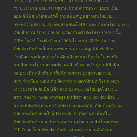
การประปานครหลวง เปิดตัว “บริการธุรกิจที่เกี่ยวเนื่...
รมว.แรงงาน มอบเลขาสุเทพ เปิดมหกรรม Skill Expo เมือ...
ออล ซีซั่นส์ พร็อพเพอร์ตี้ ร่วมสนับสนุนเยาวชนไทยเช...
กระทรวงพลังงาน สมาคมยานยนต์ไฟฟ้า และ อินฟอร์มา มาร...
ทิพยสืบสาน รักษา ต่อยอด นวัตกรรมศาสตร์พระราชา ครั้...
TIPH โชว์กำไรครึ่งปีแรก 2566 โตแกร่ง 204% ดัน “Ins...
ทิพยประกันภัยผนึกกรุงเทพมหานคร และมูลนิธิเพื่อนักก...
ร่วมกิจกรรมปล่อยปลาในเดือนสิงหาคม เนื่องในโอกาสวัน...
ศน.สืบสานโบราณราชประเพณี สร้างการรับรู้งานพิธีกฐิน...
วศ.อว. เดินหน้าพัฒนาพื้นที่ภาคกลาง มุ่งสู่การยกระด...
สสว.ร่วมกับม.ขอนแก่น จัดเสวนา ถอดรหัสบทเรียนทางธุร...
เจ เวนเจอร์ส จับมือ นิด้า ลงนาม MOU เตรียมผุดโปรเจ...
สสว. จัดงาน "SME Privilege Market" ชวน ชม ชิม ช้อป...
ถวายเทียนพรรษามหาจักรพรรดิ งานพลังบุญทิพยร่วมสร้าง...
ทิพยประกันภัยห่วงใยผู้ประสบภัย ส่งทีมงานลงพื้นที่โ...
ทิพยประกันภัย ร่วมกับ ธนาคารกรุงไทย มอบสินไหมแก่ทา...
TIP Zone โดย ทิพยประกันภัย เดินหน้าช่วยเหลือสังคม ...