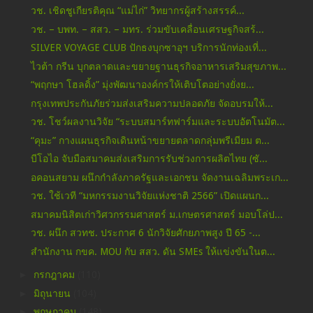
วช. เชิดชูเกียรติคุณ “แม่ไก่” วิทยากรผู้สร้างสรรค์...
วช. – บพท. – สสว. – มทร. ร่วมขับเคลื่อนเศรษฐกิจสร้...
SILVER VOYAGE CLUB ปักธงบุกซาอุฯ บริการนักท่องเที่...
ไวต้า กรีน บุกตลาดและขยายฐานธุรกิจอาหารเสริมสุขภาพ...
“พฤกษา โฮลดิ้ง” มุ่งพัฒนาองค์กรให้เติบโตอย่างยั่งย...
กรุงเทพประกันภัยร่วมส่งเสริมความปลอดภัย จัดอบรมให้...
วช. โชว์ผลงานวิจัย “ระบบสมาร์ทฟาร์มและระบบอัตโนมัต...
“คุมะ” กางแผนธุรกิจเดินหน้าขยายตลาดกลุ่มพรีเมียม ต...
บีโอไอ จับมือสมาคมส่งเสริมการรับช่วงการผลิตไทย (ซั...
อคอนสยาม ผนึกกำลังภาครัฐและเอกชน จัดงานเฉลิมพระเก...
วช. ใช้เวที “มหกรรมงานวิจัยแห่งชาติ 2566” เปิดแผนก...
สมาคมนิสิตเก่าวิศวกรรมศาสตร์ ม.เกษตรศาสตร์ มอบโล่ป...
วช. ผนึก สวทช. ประกาศ 6 นักวิจัยศักยภาพสูง ปี 65 -...
สำนักงาน กขค. MOU กับ สสว. ดัน SMEs ให้แข่งขันในต...
►
กรกฎาคม
(110)
►
มิถุนายน
(104)
►
พฤษภาคม
(148)