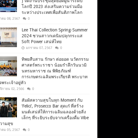
) จัดงานประชุมสุดยอดผู้นำระดับ
โลกปี 2023 ส่งเสริมความร่วมมือ
ระหว่างประเทศเพื่อสันติภาพโลก
าคม 08, 2567
0
Lee Thai Collection Spring-Summer
2024 ชวนสาวกเดนิมปลุกกระแส
Soft Power เสน่ห์ไทย
มกราคม 07, 2567
0
ทิพยสืบสาน รักษา ต่อยอด นวัตกรรม
ศาสตร์พระราชา น้อมรำลึกวันนวมิ
นทรมหาราช ณ พิพิธภัณฑ์
การเกษตรเฉลิมพระเกียรติ พระบาท
จพระเจ้าอยู่หัว
จิกายน 02, 2566
0
สัมผัสความสุขในทุก Moment กับ
‘Felici’, Prosecco Bar สุดเก๋ ที่สร้าง
มนต์เสน่ห์ให้การเฉลิมฉลองด้วยสิ่ง
เล็กๆ ที่ระยิบระยับจากเครื่องดื่ม Vibe
ความสุข
าคม 05, 2567
0