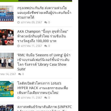
กรุงเทพประกันภัย ส่งความห่วงใย
มอบถุงยังชีพช่วยเหลือผู้ประสบภัยน้ำ
ท่วมภาคใต้
มกราคม 09, 2567
0
AKA Champion "ปิ้งจุก สุขทั่วไทย"
ท้าดวลนักกินจุทั่วไทย ร่วมชิงเงิน
รางวัลสูงถึง 100,000 บาท
มกราคม 11, 2567
0
‘RML’ จับมือ ‘Seasons of Living’ ผู้นำ
เข้าแบรนด์เฟอร์นิเจอร์ชั้นนำระดับ
โลก รังสรรค์ ‘Library Casa Show
Suite’
าคม 14, 2567
0
โลตัสเปิดตัวโครงการ Lotus’s
HYPER HACK งานแฮกกาธอนเพื่อ
เฟ้นหาไอเดียจากคนรุ่นใหม่
มกราคม 11, 2567
0
สภาสหพันธ์รักษาสันติภาพ (UNPKFC