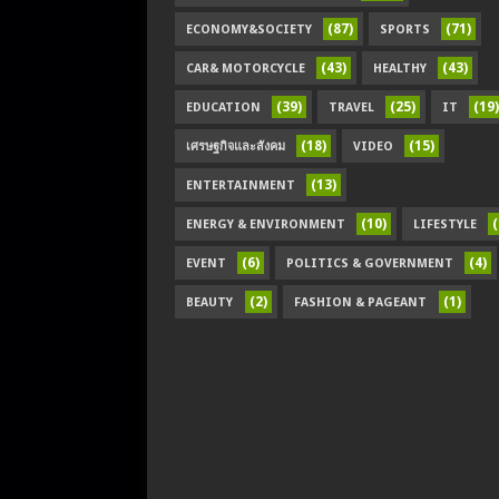
(87)
(71)
ECONOMY&SOCIETY
SPORTS
(43)
(43)
CAR& MOTORCYCLE
HEALTHY
(39)
(25)
(19)
EDUCATION
TRAVEL
IT
(18)
(15)
เศรษฐกิจและสังคม
VIDEO
(13)
ENTERTAINMENT
(10)
(
ENERGY & ENVIRONMENT
LIFESTYLE
(6)
(4)
EVENT
POLITICS & GOVERNMENT
(2)
(1)
BEAUTY
FASHION & PAGEANT