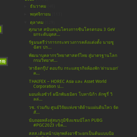
►
ธันวาคม
(48)
►
พฤศจิกายน
(113)
▼
ตุลาคม
(129)
ศุภมาส สนับสนุนโครงการซินโครตรอน 3 GeV
ยกระดับอุตส...
รัฐมนตรีว่าการกระทรวงการคลังแต่งตั้ง นายชู
ฉัตร ปร...
พัฒนาบุคลากรวิทยาศาสตร์ไทย สู่มาตรฐานโลก
กรมวิทยาศ...
10)
‘สาธิตกรุ๊ป’ ตอบรับ กระแสธุรกิจห้องพัก ‘ด่านนอก’
ค...
THAIFEX – HOREC Asia และ Asset World
Corporation ป...
มอนท์เอซัวร์ ผนึกพันธมิตร โบทานิก้า ลักซูรี่ วิ
ลล่...
วช. ร่วมกับ ศูนย์วิจัยแห่งชาติด้านแผ่นดินไหว จัด
สั...
นับถอยหลังสู่สมรภูมิชิงแชมป์โลก PUBG
#PGC2023 เช็ค...
สสส.เดินหน้าปลุกพลังอาชีวะยกเป็นต้นแบบป้อ