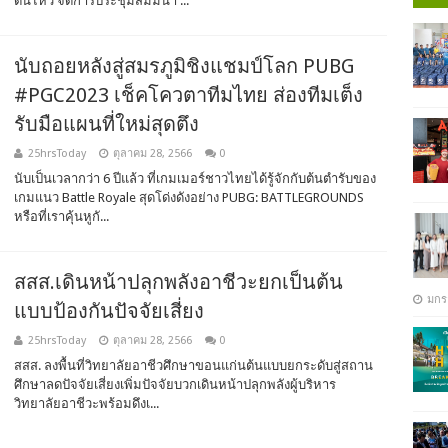
ดินไหว จัดการประชุมสัมมนา ...
นับถอยหลังสู่สมรภูมิชิงแชมป์โลก PUBG
#PGC2023 เช็คโควตาทีมไทย ส่องทีมเต็ง
รับมือแผนที่ใหม่สุดตึง
25hrsToday
ตุลาคม 28, 2566
0
นับเป็นเวลากว่า 6 ปีแล้ว ที่เกมเมอร์ชาวไทยได้รู้จักกับต้นตำรับของ
เกมแนว Battle Royale สุดโด่งดังอย่าง PUBG: BATTLEGROUNDS
หรือที่เราคุ้นหูกั...
สสส.เดินหน้าปลุกพลังอาชีวะยกเป็นต้น
มกร
แบบป้องกันปัจจัยเสี่ยง
25hrsToday
ตุลาคม 28, 2566
0
สสส. ลงพื้นที่วิทยาลัยอาชีวศึกษาขอนแก่นต้นแบบยกระดับสู่สถาน
ศึกษาลดปัจจัยเสี่ยงเพิ่มปัจจัยบวกเดินหน้าปลุกพลังผู้บริหาร
วิทยาลัยอาชีวะพร้อมดึงเ...