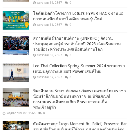
มกราคม 14, 2567
0
โลตัสเปิดตัวโครงการ Lotus’s HYPER HACK งานแฮ
กกาธอนเพื่อเฟ้นหาไอเดียจากคนรุ่นใหม่
มกราคม 11, 2567
0
สภาสหพันธ์รักษาสันติภาพ (UNPKFC ) จัดงาน
ประชุมสุดยอดผู้นำระดับโลกปี 2023 ส่งเสริมความ
ร่วมมือระหว่างประเทศเพื่อสันติภาพโลก
มกราคม 08, 2567
0
Lee Thai Collection Spring-Summer 2024 ชวนสาวก
เดนิมปลุกกระแส Soft Power เสน่ห์ไทย
มกราคม 07, 2567
0
ทิพยสืบสาน รักษา ต่อยอด นวัตกรรมศาสตร์พระราชา
น้อมรำลึกวันนวมินทรมหาราช ณ พิพิธภัณฑ์
การเกษตรเฉลิมพระเกียรติ พระบาทสมเด็จ
พระเจ้าอยู่หัว
พฤศจิกายน 02, 2566
0
สัมผัสความสุขในทุก Moment กับ ‘Felici’, Prosecco Bar
สุดเก๋ ที่สร้างมนต์เสน่ห์ให้การเฉลิมฉลองด้วยสิ่งเล็กๆ