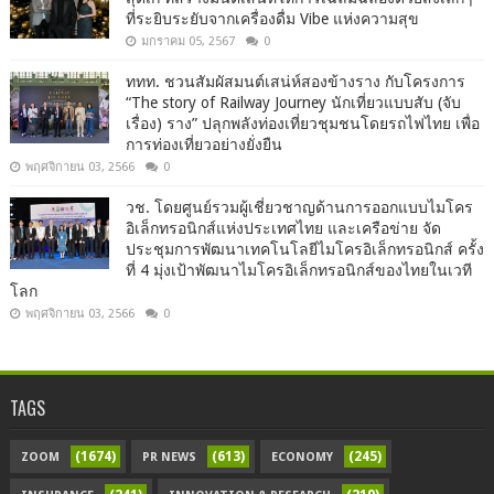
ที่ระยิบระยับจากเครื่องดื่ม Vibe แห่งความสุข
มกราคม 05, 2567
0
ททท. ชวนสัมผัสมนต์เสน่ห์สองข้างราง กับโครงการ
“The story of Railway Journey นักเที่ยวแบบสับ (จับ
เรื่อง) ราง” ปลุกพลังท่องเที่ยวชุมชนโดยรถไฟไทย เพื่อ
การท่องเที่ยวอย่างยั่งยืน
พฤศจิกายน 03, 2566
0
วช. โดยศูนย์รวมผู้เชี่ยวชาญด้านการออกแบบไมโคร
อิเล็กทรอนิกส์แห่งประเทศไทย และเครือข่าย จัด
ประชุมการพัฒนาเทคโนโลยีไมโครอิเล็กทรอนิกส์ ครั้ง
ที่ 4 มุ่งเป้าพัฒนาไมโครอิเล็กทรอนิกส์ของไทยในเวที
โลก
พฤศจิกายน 03, 2566
0
TAGS
(1674)
(613)
(245)
ZOOM
PR NEWS
ECONOMY