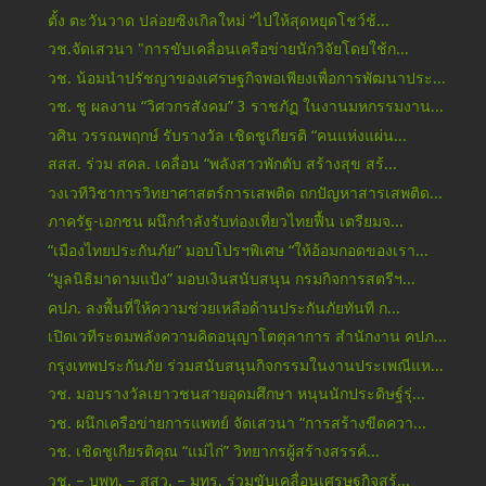
ตั้ง ตะวันวาด ปล่อยซิงเกิลใหม่ “ไปให้สุดหยุดโชว์ช้...
วช.จัดเสวนา "การขับเคลื่อนเครือข่ายนักวิจัยโดยใช้ก...
วช. น้อมนำปรัชญาของเศรษฐกิจพอเพียงเพื่อการพัฒนาประ...
วช. ชู ผลงาน “วิศวกรสังคม” 3 ราชภัฏ ในงานมหกรรมงาน...
วศิน วรรณพฤกษ์ รับรางวัล เชิดชูเกียรติ “คนแห่งแผ่น...
สสส. ร่วม สคล. เคลื่อน “พลังสาวพักตับ สร้างสุข สร้...
วงเวทีวิชาการวิทยาศาสตร์การเสพติด ถกปัญหาสารเสพติด...
ภาครัฐ-เอกชน ผนึกกำลังรับท่องเที่ยวไทยฟื้น เตรียมจ...
“เมืองไทยประกันภัย” มอบโปรฯพิเศษ “ให้อ้อมกอดของเรา...
“มูลนิธิมาดามแป้ง” มอบเงินสนับสนุน กรมกิจการสตรีฯ...
คปภ. ลงพื้นที่ให้ความช่วยเหลือด้านประกันภัยทันที ก...
เปิดเวทีระดมพลังความคิดอนุญาโตตุลาการ สำนักงาน คปภ...
กรุงเทพประกันภัย ร่วมสนับสนุนกิจกรรมในงานประเพณีแห...
วช. มอบรางวัลเยาวชนสายอุดมศึกษา หนุนนักประดิษฐ์รุ่...
วช. ผนึกเครือข่ายการแพทย์ จัดเสวนา “การสร้างขีดควา...
วช. เชิดชูเกียรติคุณ “แม่ไก่” วิทยากรผู้สร้างสรรค์...
วช. – บพท. – สสว. – มทร. ร่วมขับเคลื่อนเศรษฐกิจสร้...