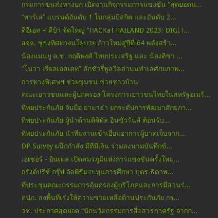
กรมการขนส่งทางบก เปิดงานกิจกรรมการแข่งขัน “สุดยอดน...
“พาร์เล่” แบรนด์อันดับ 1 ในกลุ่มบิสกิต และอันดับ 2...
ดีอีเอส – ดีป้า จัดใหญ่ “HACKaTHAILAND 2023: DIGIT...
สจล. ชูธงทิศทางนโยบาย ก้าวใหม่สู่ปีที่ 64 พลังสร้า...
น้องแมนยู ด.ช. กฤติพงศ์ ไทยประเสริฐ และ น้องติช่า ...
“โนวา เรียลเอสเตท” ลักชัวรี่พูลวิลล่าบนทำเลศักยภาพ...
การทางพิเศษฯ ช่วยชุมชน ช่วยชาวบ้าน
คณะเยาวชนและผู้ปกครอง โครงการเยาวชนไทยในสหรัฐอเมริ...
ทิพยประกันภัย จับมือ ยามาฮ่า ยกระดับการพัฒนาศักยภา...
ทิพยประกันภัย ผู้นำด้านดิจิทัล อินชัวรันส์ ต้อนรับ...
ทิพยประกันภัย นำทีมงานเข้าเยี่ยมอาการผู้บาดเจ็บจาก...
DP Survey ผนึกกำลัง มีที่มีเงิน ร่วมลงนามบันทึกข้...
เอเซอร์ - อินเทล เปิดสมรภูมิแห่งการแข่งขันครั้งใหม...
กรังด์ปรีซ์ กรุ๊ป จัดพิธีมอบทุนการศึกษา บุตร-ธิดาพ...
ที่ประชุมคณะกรรมการคุ้มครองผู้บริโภคและการมีส่วนร่...
คปภ. ลงพื้นที่เร่งให้ความช่วยเหลือด้านประกันภัย กร...
วช. ประกาศสุดยอด “นักนวัตกรรมการสื่อสารภาครัฐ จากก...