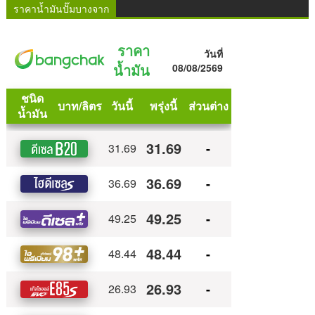
ราคาน้ำมันปั๊มบางจาก