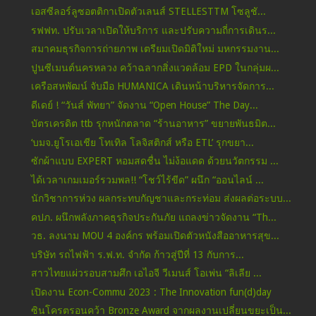
เอสซีลอร์ลูซอตติกาเปิดตัวเลนส์ STELLESTTM โซลูชั...
รฟฟท. ปรับเวลาเปิดให้บริการ และปรับความถี่การเดินร...
สมาคมธุรกิจการถ่ายภาพ เตรียมเปิดมิติใหม่ มหกรรมงาน...
ปูนซีเมนต์นครหลวง คว้าฉลากสิ่งแวดล้อม EPD ในกลุ่มผ...
เครือสหพัฒน์ จับมือ HUMANICA เดินหน้าบริหารจัดการ...
ดีเดย์ ! “วันส์ พัทยา” จัดงาน “Open House” The Day...
บัตรเครดิต ttb รุกหนักตลาด “ร้านอาหาร” ขยายพันธมิต...
‘บมจ.ยูโรเอเชีย โทเทิล โลจิสติกส์ หรือ ETL’ รุกขยา...
ซักผ้าแบบ EXPERT หอมสดชื่น ไม่ง้อแดด ด้วยนวัตกรรม ...
ได้เวลาเกมเมอร์รวมพล!! “โชว์ไร้ขีด” ผนึก “ออนไลน์ ...
นักวิชาการห่วง ผลกระทบกัญชาและกระท่อม ส่งผลต่อระบบ...
คปภ. ผนึกพลังภาคธุรกิจประกันภัย แถลงข่าวจัดงาน “Th...
วธ. ลงนาม MOU 4 องค์กร พร้อมเปิดตัวหนังสืออาหารสุข...
บริษัท รถไฟฟ้า ร.ฟ.ท. จำกัด ก้าวสู่ปีที่ 13 กับการ...
สาวไทยแผ่วรอบสามศึก เอไอจี วีเมนส์ โอเพ่น “ลิเลีย ...
เปิดงาน Econ-Commu 2023 : The Innovation fun(d)day
ซินโครตรอนคว้า Bronze Award จากผลงานเปลี่ยนขยะเป็น...