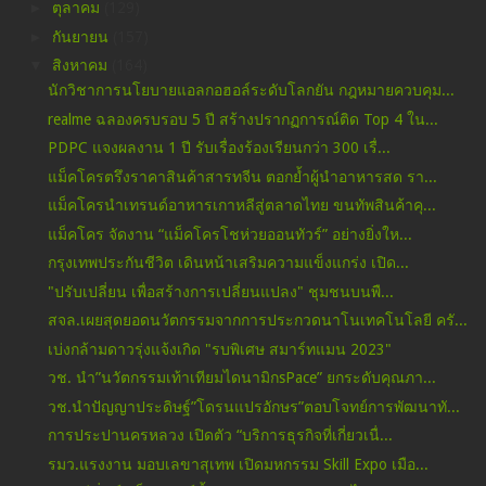
►
ตุลาคม
(129)
►
กันยายน
(157)
▼
สิงหาคม
(164)
นักวิชาการนโยบายแอลกอฮอล์ระดับโลกยัน กฎหมายควบคุม...
realme ฉลองครบรอบ 5 ปี สร้างปรากฏการณ์ติด Top 4 ใน...
PDPC แจงผลงาน 1 ปี รับเรื่องร้องเรียนกว่า 300 เรื่...
แม็คโครตรึงราคาสินค้าสารทจีน ตอกย้ำผู้นำอาหารสด รา...
แม็คโครนำเทรนด์อาหารเกาหลีสู่ตลาดไทย ขนทัพสินค้าคุ...
แม็คโคร จัดงาน “แม็คโครโชห่วยออนทัวร์” อย่างยิ่งให...
กรุงเทพประกันชีวิต เดินหน้าเสริมความแข็งแกร่ง เปิด...
"ปรับเปลี่ยน เพื่อสร้างการเปลี่ยนแปลง" ชุมชนบนพื...
สจล.เผยสุดยอดนวัตกรรมจากการประกวดนาโนเทคโนโลยี ครั...
เบ่งกล้ามดาวรุ่งแจ้งเกิด "รบพิเศษ สมาร์ทแมน 2023"
วช. นำ”นวัตกรรมเท้าเทียมไดนามิกsPace” ยกระดับคุณภา...
วช.นำปัญญาประดิษฐ์”โดรนแปรอักษร”ตอบโจทย์การพัฒนาทั...
การประปานครหลวง เปิดตัว “บริการธุรกิจที่เกี่ยวเนื่...
รมว.แรงงาน มอบเลขาสุเทพ เปิดมหกรรม Skill Expo เมือ...