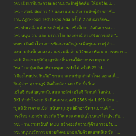
วช. เปิดเวทีประกวดผลงานประดิษฐ์คิดค้น ให้นักวิจัยแ...
วช. - สอศ. ติดดาว 17 ผลงานเด่น สิ่งประดิษฐ์สายอาชี...
งาน Agri-Food Tech Expo Asia ครั้งที่ 2 กลับมาอีกค...
วช. ขับเคลื่อนนักประดิษฐ์สายอาชีวศึกษา จัดกิจกรรม ...
วช. หนุน วว. และ มรภ.วไลยอลงกรณ์ ส่งเสริมการผลิต “...
ททท. เปิดตัวโครงการพัฒนาหลักสูตรเพิ่มพูนความรู้ด้า...
ลงนามบันทึกตกลงความร่วมมือด้านวิจัยและพัฒนาการทหาร...
sacit สืบสานภูมิปัญญาท้องถิ่นภาคใต้จากบรรพบุรุษ ต...
“ทส.” กดปุ่มเปิดเวทีประชุมการป่าไม้ ครั้งที่ 25 “ป...
“เมืองไทยประกันภัย” ชวนขาแดนซ์บุกหัวลำโพง ออกสเต็...
ยื่นผู้ว่าฯ สุราษฎร์ ติดตั้งกล้องวงจรปิด รั้วกั้นส...
เอไอจี ต่อสัญญาสนับสนุนกอล์ฟ เอไอจี วีเมนส์ โอเพ่น...
BKI ทำกำไรงวด 6 เดือนแรกของปี 2566 พุ่ง 1,690 ล้าน...
“มูลนิธิมาดามแป้ง” สนับสนุนศูนย์ฝึกอาชีพฯ แบรนด์ “...
กรุงไทย-แอกซ่า ประกันชีวิต ส่งแคมเปญโฆษณาใหญ่ระดับ...
วช. - รพ.รามาธิบดี MOU สร้างองค์ความรู้ด้านการบริบ...
วช. หนุนนวัตกรรมช่วยสังคมปลอดภัยด้วยแอพพลิเคชั่น "...