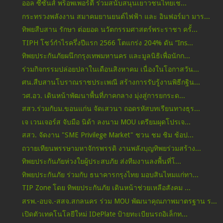
ออล ซีซั่นส์ พร็อพเพอร์ตี้ ร่วมสนับสนุนเยาวชนไทยเช...
กระทรวงพลังงาน สมาคมยานยนต์ไฟฟ้า และ อินฟอร์มา มาร...
ทิพยสืบสาน รักษา ต่อยอด นวัตกรรมศาสตร์พระราชา ครั้...
TIPH โชว์กำไรครึ่งปีแรก 2566 โตแกร่ง 204% ดัน “Ins...
ทิพยประกันภัยผนึกกรุงเทพมหานคร และมูลนิธิเพื่อนักก...
ร่วมกิจกรรมปล่อยปลาในเดือนสิงหาคม เนื่องในโอกาสวัน...
ศน.สืบสานโบราณราชประเพณี สร้างการรับรู้งานพิธีกฐิน...
วศ.อว. เดินหน้าพัฒนาพื้นที่ภาคกลาง มุ่งสู่การยกระด...
สสว.ร่วมกับม.ขอนแก่น จัดเสวนา ถอดรหัสบทเรียนทางธุร...
เจ เวนเจอร์ส จับมือ นิด้า ลงนาม MOU เตรียมผุดโปรเจ...
สสว. จัดงาน "SME Privilege Market" ชวน ชม ชิม ช้อป...
ถวายเทียนพรรษามหาจักรพรรดิ งานพลังบุญทิพยร่วมสร้าง...
ทิพยประกันภัยห่วงใยผู้ประสบภัย ส่งทีมงานลงพื้นที่โ...
ทิพยประกันภัย ร่วมกับ ธนาคารกรุงไทย มอบสินไหมแก่ทา...
TIP Zone โดย ทิพยประกันภัย เดินหน้าช่วยเหลือสังคม ...
สรพ.-อบจ.-สสจ.สกลนคร ร่วม MOU พัฒนาคุณภาพมาตรฐาน ร...
เปิดตัวเทคโนโลยีใหม่ IDePlate ป้ายทะเบียนรถอิเล็กท...