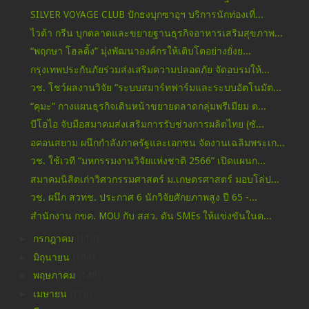
SILVER VOYAGE CLUB ปักธงบุกซาอุฯ บริการนักท่องเที่...
ไวต้า กรีน บุกตลาดและขยายฐานธุรกิจอาหารเสริมสุขภาพ...
“พฤกษา โฮลดิ้ง” มุ่งพัฒนาองค์กรให้เติบโตอย่างยั่งย...
กรุงเทพประกันภัยร่วมส่งเสริมความปลอดภัย จัดอบรมให้...
วช. โชว์ผลงานวิจัย “ระบบสมาร์ทฟาร์มและระบบอัตโนมัต...
“คุมะ” กางแผนธุรกิจเดินหน้าขยายตลาดกลุ่มพรีเมียม ต...
บีโอไอ จับมือสมาคมส่งเสริมการรับช่วงการผลิตไทย (ซั...
อคอนสยาม ผนึกกำลังภาครัฐและเอกชน จัดงานเฉลิมพระเก...
วช. ใช้เวที “มหกรรมงานวิจัยแห่งชาติ 2566” เปิดแผนก...
สมาคมนิสิตเก่าวิศวกรรมศาสตร์ ม.เกษตรศาสตร์ มอบโล่ป...
วช. ผนึก สวทช. ประกาศ 6 นักวิจัยศักยภาพสูง ปี 65 -...
สำนักงาน กขค. MOU กับ สสว. ดัน SMEs ให้แข่งขันในต...
►
กรกฎาคม
(110)
►
มิถุนายน
(104)
►
พฤษภาคม
(148)
►
เมษายน
(136)