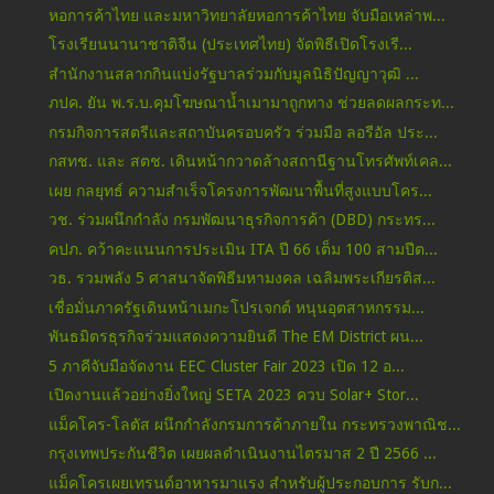
หอการค้าไทย และมหาวิทยาลัยหอการค้าไทย จับมือเหล่าพ...
โรงเรียนนานาชาติจีน (ประเทศไทย) จัดพิธีเปิดโรงเรี...
สำนักงานสลากกินแบ่งรัฐบาลร่วมกับมูลนิธิปัญญาวุฒิ ...
ภปค. ยัน พ.ร.บ.คุมโฆษณาน้ำเมามาถูกทาง ช่วยลดผลกระท...
กรมกิจการสตรีและสถาบันครอบครัว ร่วมมือ ลอรีอัล ประ...
กสทช. และ สตช. เดินหน้ากวาดล้างสถานีฐานโทรศัพท์เคล...
เผย กลยุทธ์ ความสำเร็จโครงการพัฒนาพื้นที่สูงแบบโคร...
วช. ร่วมผนึกกำลัง กรมพัฒนาธุรกิจการค้า (DBD) กระทร...
คปภ. คว้าคะแนนการประเมิน ITA ปี 66 เต็ม 100 สามปีต...
วธ. รวมพลัง 5 ศาสนาจัดพิธีมหามงคล เฉลิมพระเกียรติส...
เชื่อมั่นภาครัฐเดินหน้าเมกะโปรเจกต์ หนุนอุตสาหกรรม...
พันธมิตรธุรกิจร่วมแสดงความยินดี The EM District ผน...
5 ภาคีจับมือจัดงาน EEC Cluster Fair 2023 เปิด 12 อ...
เปิดงานแล้วอย่างยิ่งใหญ่ SETA 2023 ควบ Solar+ Stor...
แม็คโคร-โลตัส ผนึกกำลังกรมการค้าภายใน กระทรวงพาณิช...
กรุงเทพประกันชีวิต เผยผลดำเนินงานไตรมาส 2 ปี 2566 ...
แม็คโครเผยเทรนด์อาหารมาแรง สำหรับผู้ประกอบการ รับก...