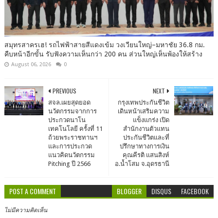
สมุทรสาครเฮ! รถไฟฟ้าสายสีแดงเข้ม วงเวียนใหญ่–มหาชัย 36.8 กม.
คืบหน้าอีกขั้น รับฟังความเห็นกว่า 200 คน ส่วนใหญ่เห็นพ้องให้สร้าง
August 06, 2026
0
PREVIOUS
NEXT
สจล.เผยสุดยอด
กรุงเทพประกันชีวิต
นวัตกรรมจากการ
เดินหน้าเสริมความ
ประกวดนาโน
แข็งแกร่ง เปิด
เทคโนโลยี ครั้งที่ 11
สำนักงานตัวแทน
ถ้วยพระราชทานฯ
ประกันชีวิตและที่
และการประกวด
ปรึกษาทางการเงิน
แนวคิดนวัตกรรม
คุณคีรติ แสนสิงห์
Pitching ปี 2566
อ.น้ำโสม จ.อุดรธานี
POST A COMMENT
BLOGGER
DISQUS
FACEBOOK
ไม่มีความคิดเห็น