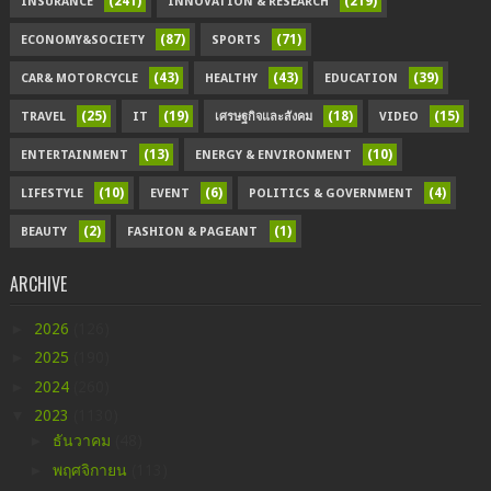
(241)
(219)
INSURANCE
INNOVATION & RESEARCH
(87)
(71)
ECONOMY&SOCIETY
SPORTS
(43)
(43)
(39)
CAR& MOTORCYCLE
HEALTHY
EDUCATION
(25)
(19)
(18)
(15)
TRAVEL
IT
เศรษฐกิจและสังคม
VIDEO
(13)
(10)
ENTERTAINMENT
ENERGY & ENVIRONMENT
(10)
(6)
(4)
LIFESTYLE
EVENT
POLITICS & GOVERNMENT
(2)
(1)
BEAUTY
FASHION & PAGEANT
ARCHIVE
►
2026
(126)
►
2025
(190)
►
2024
(260)
▼
2023
(1130)
►
ธันวาคม
(48)
►
พฤศจิกายน
(113)