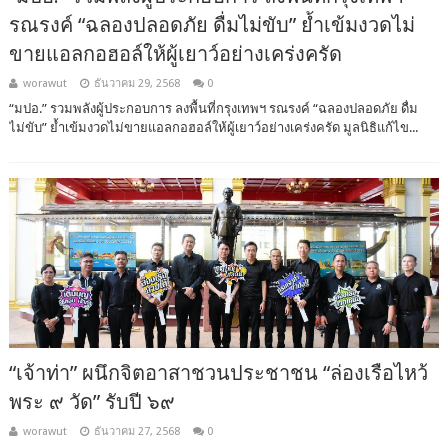
รณรงค์ “ฉลองปลอดภัย ดื่มไม่ขับ” ย้ำเข้มงวดไม่
ขายแอลกอฮอล์ให้ผู้เยาว์อย่างเคร่งครัด
worawut
ธันวาคม 29, 2568
0
“มปอ.” รวมพลังผู้ประกอบการ ลงพื้นที่กรุงเทพฯ รณรงค์ “ฉลองปลอดภัย ดื่ม
ไม่ขับ” ย้ำเข้มงวดไม่ขายแอลกอฮอล์ให้ผู้เยาว์อย่างเคร่งครัด มูลนิธิแก้ไข...
“เจ้าท่า” ผนึกจิตอาสาชวนประชาชน “ล่องเรือไหว้
พระ ๙ วัด” รับปี ๖๙
worawut
ธันวาคม 27, 2568
0