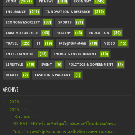
(1671)
(610)
(245)
ZOOM
PR NEWS
ECONOMY
(241)
(219)
INSURANCE
INNOVATION & RESEARCH
(87)
(71)
ECONOMY&SOCIETY
SPORTS
(43)
(43)
(39)
CAR& MOTORCYCLE
HEALTHY
EDUCATION
(25)
(19)
(18)
(15)
TRAVEL
IT
เศรษฐกิจและสังคม
VIDEO
(13)
(10)
ENTERTAINMENT
ENERGY & ENVIRONMENT
(10)
(6)
(4)
LIFESTYLE
EVENT
POLITICS & GOVERNMENT
(2)
(1)
BEAUTY
FASHION & PAGEANT
ARCHIVE
►
2026
(123)
▼
2025
(190)
▼
ธันวาคม
(17)
GS BATTERY พร้อมเชียร์สุดใจ เดินทางปีใหม่ปลอดภัยทุ...
“มปอ.” รวมพลังผู้ประกอบการ ลงพื้นที่กรุงเทพฯ รณรงค...