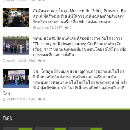
พฤศจิกายน 02, 2566
0
สัมผัสความสุขในทุก Moment กับ ‘Felici’, Prosecco Bar
สุดเก๋ ที่สร้างมนต์เสน่ห์ให้การเฉลิมฉลองด้วยสิ่งเล็กๆ
ที่ระยิบระยับจากเครื่องดื่ม Vibe แห่งความสุข
มกราคม 05, 2567
0
ททท. ชวนสัมผัสมนต์เสน่ห์สองข้างราง กับโครงการ
“The story of Railway Journey นักเที่ยวแบบสับ (จับ
เรื่อง) ราง” ปลุกพลังท่องเที่ยวชุมชนโดยรถไฟไทย เพื่อ
การท่องเที่ยวอย่างยั่งยืน
พฤศจิกายน 03, 2566
0
วช. โดยศูนย์รวมผู้เชี่ยวชาญด้านการออกแบบไมโคร
อิเล็กทรอนิกส์แห่งประเทศไทย และเครือข่าย จัด
ประชุมการพัฒนาเทคโนโลยีไมโครอิเล็กทรอนิกส์ ครั้ง
ที่ 4 มุ่งเป้าพัฒนาไมโครอิเล็กทรอนิกส์ของไทยในเวที
โลก
พฤศจิกายน 03, 2566
0
TAGS