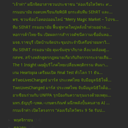
“เจ้าท่า” ผนึกจิตอาสาชวนประชาชน “ล่องเรือไหว้พระ ๙...
กรมอนามัย ถอดบทเรียนภัยพิบัติ ยกระดับทีม SEhRT และ...
พช. ชวนช้อปโอทอปออนไลน์ “Merry Magic Market – โปรข...
ทีม SEhRT กรมอนามัย ฟื้นฟูหาดใหญ่หลังน้ำท่วมอย่างเ...
หอการค้าไทย-จีน เปิดผลการสำรวจดัชนีความเชื่อมั่นหอ...
มจธ.ราชบุรี เปิดบ้านจัดประชุมประจำปีเครือข่ายมหาวิ...
ทีม SEhRT กรมอนามัย คุมเข้มสุขาภิบาล-สิ่งแวดล้อมศู...
กสทช. สร้างหลักสูตรกฎหมายเกี่ยวกับกิจการกระจายเสีย...
The 1 Insight เผยผู้บริโภคไทยเปลี่ยนพฤติกรรม หันมา...
เกม Heartopia เตรียมเปิด Final Test ทั่วโลก 11 ธัน...
#TwoLivesChanged มาร์ส ประเทศไทย จับมือมูลนิธิใจด็...
TwoLivesChanged มาร์ส ประเทศไทย จับมือมูลนิธิใจด็อ...
อาเซียนร่วมกับ UNFPA รุกป้องกันความรุนแรงด้วยเหตุแ...
มทร.ธัญบุรี–บพค.–เกษตรภัณฑ์ ผนึกพลังปั้นคนสาย AI ...
กรมเจ้าท่า เปิดโครงการ “ล่องเรือไหว้พระ 9 วัด รับป...
►
พฤศจิกายน
(14)
►
ตุลาคม
(14)