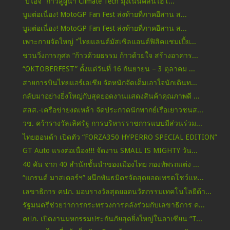
“บีไอจี” ก้าวสู่ผู้นำ Climate Tech มุ่งเน้นคลีนไฮโ...
บูมต่อเนื่อง! MotoGP Fan Fest ส่งท้ายที่ภาคอีสาน ส...
บูมต่อเนื่อง! MotoGP Fan Fest ส่งท้ายที่ภาคอีสาน ส...
เพาะกายจัดใหญ่ "ไทยแลนด์มัสเซิลแอนด์ฟิสิคแชมเปี้ย...
ชวนวิ่งการกุศล “ก้าวด้วยธรรม ก้าวด้วยใจ สร้างอาคาร...
“OKTOBERFEST” ตั้งแต่วันที่ 16 กันยายน – 3 ตุลาคม ...
สายการบินไทยแอร์เอเชีย จัดหนักจัดเต็มเอาใจนักเดินท...
กลับมาอย่างยิ่งใหญ่กับสุดยอดงานแสดงสินค้าคุณภาพดี ...
สสส.-เครือข่ายงดเหล้า จัดประกวดนักพากย์เรือเยาวชนส...
วช. คว้ารางวัลเลิศรัฐ การบริหารราชการแบบมีส่วนร่วม...
ไทยฮอนด้า เปิดตัว “FORZA350 HYPERRO SPECIAL EDITION”
GT Auto แรงต่อเนื่อง!!! จัดงาน SMALL IS MIGHTY วัน...
40 คัน จาก 40 สำนักชั้นนำของเมืองไทย กองทัพรถแต่ง ...
“แกรนด์ มาสเตอร์ฯ” ผนึกพันธมิตรจัดสุดยอดเทรดโชว์แห...
เลขาธิการ คปภ. มอบรางวัลสุดยอดนวัตกรรมเทคโนโลยีด้า...
รัฐมนตรีช่วยว่าการกระทรวงการคลังร่วมกับเลขาธิการ ค...
คปภ. เปิดงานมหกรรมประกันภัยสุดยิ่งใหญ่ในอาเซียน “T...