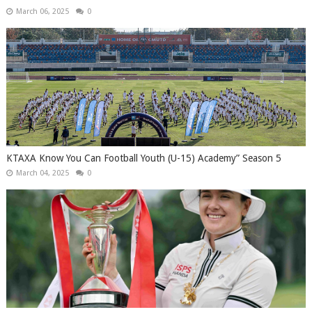
March 06, 2025
0
KTAXA Know You Can Football Youth (U-15) Academy” Season 5
March 04, 2025
0