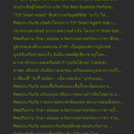
นักประดิษฐ์ไทยคว้ารางวัล The Best Business Perform...
“TIP Smart Assist” ทีมสำรวจภัยยุคดิจิทัล "มาไว ใส่...
ทิพยประกันภัย เปิดตัวโครงการ TIP Smart Agent Hub เ...
กระทรวงพาณิชย์ ประกาศความสำเร็จ โครงการ From Gen ...
ทิพยสืบสาน รักษา ต่อยอด นวัตกรรมศาสตร์พระราชา ศึกษ...
ยูนิเซฟแต่งตั้งนวลพรรณ ล่ำซำ เป็นทูตองค์การยูนิเซฟ...
มูลนิธิเครือข่ายมะเร็ง จับมือ แพทย์ผู้เชี่ยวชาญโลห...
มารดาทั่วประเทศเตรียมตัวว้าวุ่นกันได้เลย “Central...
สวพส. เดินหน้าจับมือภาคเอกชน เตรียมแผนบูรณาการแก้ไ...
2 เพื่อนซี้ "นิกกี้ ณฉัตร - แจ็ค แฟนฉัน" บุกรังแอส...
ทิพยประกันภัย มอบเสื้อกันฝนและเสื้อกั๊กสะท้อนแสง ส...
ทิพยประกันภัย สนับสนุนเวทีประกวดนางสาวถิ่นไทยงาม 2...
ทิพยประกันภัย ร่วมถวายพระพรชัยมงคล พระบาทสมเด็จพระ...
ทิพยสืบสาน รักษา ต่อยอด นวัตกรรมศาสตร์พระราชา ครั้...
ทิพยสืบสาน รักษา ต่อยอด นวัตกรรมศาสตร์พระราชา ร่วม...
ทิพยประกันภัย มอบประกันภัยอุบัติเหตุ ทุนประกันรวม ...
ลุ้นบินลัดฟ้า พาแม่เที่ยวญี่ปุ่น กับ TIP Lady โดย ...