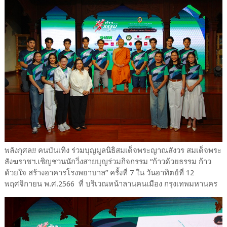
พลังกุศล!! คนบันเทิง ร่วมบุญมูลนิธิสมเด็จพระญาณสังวร สมเด็จพระ
สังฆราชฯ.เชิญชวนนักวิ่งสายบุญร่วมกิจกรรม “ก้าวด้วยธรรม ก้าว
ด้วยใจ สร้างอาคารโรงพยาบาล” ครั้งที่ 7 ใน วันอาทิตย์ที่ 12
พฤศจิกายน พ.ศ.2566 ที่ บริเวณหน้าลานคนเมือง กรุงเทพมหานคร