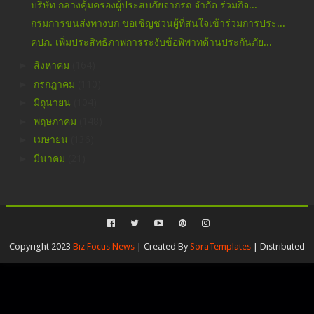
บริษัท กลางคุ้มครองผู้ประสบภัยจากรถ จำกัด ร่วมกิจ...
กรมการขนส่งทางบก ขอเชิญชวนผู้ที่สนใจเข้าร่วมการประ...
คปภ. เพิ่มประสิทธิภาพการระงับข้อพิพาทด้านประกันภัย...
►
สิงหาคม
(164)
►
กรกฎาคม
(110)
►
มิถุนายน
(104)
►
พฤษภาคม
(148)
►
เมษายน
(136)
►
มีนาคม
(21)
Copyright 2023
Biz Focus News
| Created By
SoraTemplates
| Distributed
By
Blogspot Themes