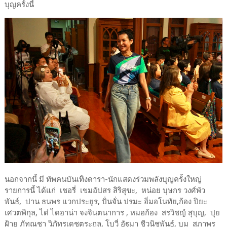
บุญครั้งนี้
นอกจากนี้ มี ทัพคนบันเทิงดารา-นักแสดงร่วมพลังบุญครั้งใหญ่
รายการนี้ ได้แก่ เชอรี่ เขมอัปสร สิริสุขะ, หน่อย บุษกร วงศ์พัว
พันธ์, ปาน ธนพร แวกประยูร, ปั่นจั่น ปรมะ อิ่มอโนทัย,ก้อง ปิยะ
เศวตพิกุล, ได๋ ไดอาน่า จงจินตนาการ , หมอก้อง สรวิชญ์ สุบุญ, ปุย
ฝ้าย ภัทณชา วิภัทรเดชตระกูล, โบวี่ อัฐมา ชีวนิชพันธ์, บูม สุภาพร