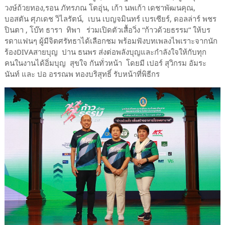
วงษ์ถ้วยทอง,รอน ภัทรภณ โตอุ่น, เก้า นพเก้า เดชาพัฒนคุณ,
บอสตัน ศุภเดช วิไลรัตน์, เบน เบญจมินทร์ เบรเซียร์, ดอลล่าร์ พชร
ปินตา , โบ๊ท ธารา ทิพา ร่วมเปิดตัวเสื้อวิ่ง “ก้าวด้วยธรรม” ให้บร
รดาแฟนๆ ผู้มีจิตศรัทธาได้เลือกชม พร้อมฟังบทเพลงไพเราะจากนัก
ร้องDIVAสายบุญ ปาน ธนพร ส่งต่อพลังบุญและกำลังใจให้กับทุก
คนในงานได้อิ่มบุญ สุขใจ กันทั่วหน้า โดยมี เปอร์ สุวิกรม อัมระ
นันท์ และ ปอ อรรณพ ทองบริสุทธิ์ รับหน้าที่พิธีกร