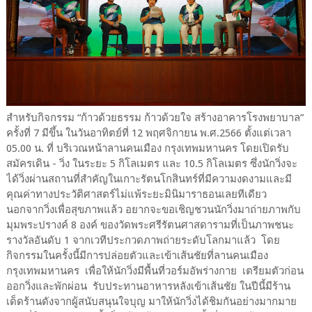
สำหรับกิจกรรม “ก้าวด้วยธรรม ก้าวด้วยใจ สร้างอาคารโรงพยาบาล”
ครั้งที่ 7 มีขึ้น ในวันอาทิตย์ที่ 12 พฤศจิกายน พ.ศ.2566 ตั้งแต่เวลา
05.00 น. ที่ บริเวณหน้าลานคนเมือง กรุงเทพมหานคร โดยเปิดรับ
สมัครเดิน - วิ่ง ในระยะ 5 กิโลเมตร และ 10.5 กิโลเมตร ซึ่งนักวิ่งจะ
ได้วิ่งผ่านสถานที่สำคัญในเกาะรัตนโกสินทร์ที่มีความงดงามและมี
คุณค่าทางประวัติศาสตร์ไม่แพ้ระยะมินิมาราธอนเลยทีเดียว
นอกจากวิ่งเพื่อสุขภาพแล้ว อยากจะขอเชิญชวนนักวิ่งมาถ่ายภาพกับ
มุมพระปรางค์ 8 องค์ ของวัดพระศรีรัตนศาสดารามที่เป็นภาพชนะ
รางวัลอันดับ 1 จากเวทีประกวดภาพถ่ายระดับโลกมาแล้ว โดย
กิจกรรมในครั้งนี้มีการปล่อยตัวและเข้าเส้นชัยที่ลานคนเมือง
กรุงเทพมหานคร เพื่อให้นักวิ่งมีพื้นที่วอร์มอัพร่างกาย เตรียมตัวก่อน
ออกวิ่งและพักผ่อน รับประทานอาหารหลังเข้าเส้นชัย ในปีนี้มีร้าน
เด็ดร้านดังจากผู้สนับสนุนใจบุญ มาให้นักวิ่งได้ชิมกันอย่างมากมาย