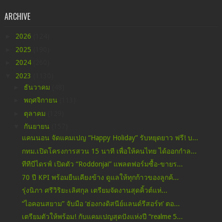
ARCHIVE
►
2026
(124)
►
2025
(190)
►
2024
(260)
▼
2023
(1130)
►
ธันวาคม
(48)
►
พฤศจิกายน
(113)
►
ตุลาคม
(129)
▼
กันยายน
(157)
แคนนอน จัดแคมเปญ “Happy Holiday” รับหยุดยาว ฟรี! บ...
กทม.เปิดโครงการสวน 15 นาที เพื่อให้คนไทย ได้ออกกำล...
ทีทีบีไดรฟ์ เปิดตัว “Roddonjai” แพลตฟอร์มซื้อ-ขายร...
70 ปี KPI พร้อมยืนเคียงข้าง ดูแลให้ทุกก้าวของลูกค้...
รุ่งนิภา ศรีวิริยะเลิศกุล เตรียมจัดงานสุดคิ้วต์แห่...
“ไอคอนสยาม” จับมือ ‘ฮ่องกงดิสนีย์แลนด์รีสอร์ท’ ตอ...
เตรียมตัวให้พร้อม! กับแคมเปญสุดปังแห่งปี “realme 5...