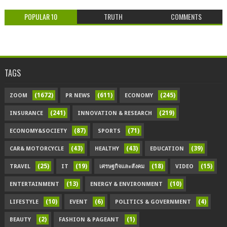
POPULAR 10
TRUTH
COMMENTS
TAGS
(1672)
(611)
(245)
ZOOM
PR NEWS
ECONOMY
(241)
(219)
INSURANCE
INNOVATION & RESEARCH
(87)
(71)
ECONOMY&SOCIETY
SPORTS
(43)
(43)
(39)
CAR& MOTORCYCLE
HEALTHY
EDUCATION
(25)
(19)
(18)
(15)
TRAVEL
IT
เศรษฐกิจและสังคม
VIDEO
(13)
(10)
ENTERTAINMENT
ENERGY & ENVIRONMENT
(10)
(6)
(4)
LIFESTYLE
EVENT
POLITICS & GOVERNMENT
(2)
(1)
BEAUTY
FASHION & PAGEANT