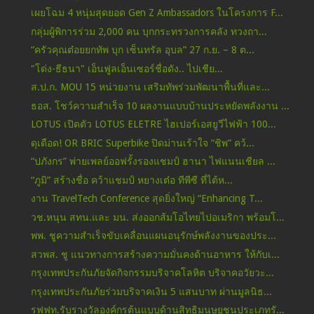
เผยโฉม 4 หนุ่มสุดยอด Gen Z Ambassadors ในโครงการ F...
กลุ่มผู้พิการร่วม 2,000 คน บุกกระทรวงการคลัง ทวงถา...
“ครัวคุณต๋อยยกทัพ บุก เซ็นทรัล อุบล” 27 ก.ย. – 8 ต...
"โด่ง-ธ​ี​ธนา" เอ็นฟู​ล​เอ็นเซอร์ชื่อดัง​.. ไปเชีย...
ส.ป.ก. MOU 15 หน่วยงาน เสริมทัพร่วมพัฒนาพื้นที่และ...
ธอส. โชว์ความสำเร็จ 10 ผลงานแบบบ้านประหยัดพลังงาน ...
LOTUS เปิดตัว LOTUS ELETRE ไฮเปอร์เอสยูวีไฟฟ้า 100...
ดุเดือด! OR BRIC Superbike ปิดม่านเร้าใจ “ชิพ” คว้...
“ปภังกร” พ่ายเพลย์ออฟรั้งรองแชมป์ ฮานา ไฟแนนเชียล ...
“ภูมิ” สร้างชื่อ คว้าแชมป์ หยางเต๋อ ทีพีซี ที่ไต้ห...
งาน TravelTech Conference สุดยิ่งใหญ่ “Enhancing T...
วช.หนุน สทน.และ มน. ส่งออกส้มโอไทยไปอเมริกา พร้อมโ...
พพ. ชูความสำเร็จขับเคลื่อนแผนอนุรักษ์พลังงานของประ...
สวพส. ชู แนวทางการสร้างความมั่นคงด้านอาหาร ให้กับเ...
กรุงเทพประกันภัยจัดกิจกรรมบริจาคโลหิต บริจาคอวัยวะ...
กรุงเทพประกันภัยร่วมบริจาคเงิน 5 แสนบาท ผ่านมูลนิธ...
รฟฟท.รับรางวัลองค์กรต้นแบบด้านสิทธิมนุษยชนประเภทรั...