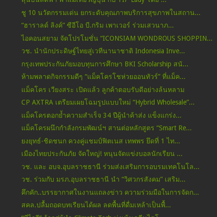
ชู 10 นวัตกรรมเด่น ยกระดับคุณภาพบริการสุขภาพในสถาน...
“ฮาราลด์ ลิงค์” ซีอีโอ บี.กริม เพาเวอร์ ร่วมเสวนาภ...
ไอคอนสยาม จัดโปรโมชั่น “ICONSIAM WONDROUS SHOPPIN...
วช. นำนักประดิษฐ์ไทยสู่เวทีนานาชาติ Indonesia Inve...
กรุงเทพประกันภัยมอบทุนการศึกษา BKI Scholarship สนั...
ห้ามพลาดกิจกรรมดีๆ “แม็คโครโชห่วยออนทัวร์” ที่แม็ค...
แม็คโคร เวียงสระ เปิดแล้ว ลูกค้าตอบรับดีอย่างล้นหลาม
CP AXTRA เตรียมเผยโฉมรูปแบบใหม่ “Hybrid Wholesale”...
แม็คโครตอกย้ำความสำเร็จ 34 ปีผู้นำค้าส่ง แข็งแกร่ง...
แม็คโครผนึกกำลังกรมพัฒน์ฯ สานต่อหลักสูตร “Smart Re...
ยงยุทธ์-ชิดชนก ควงคู่แชมป์ฟิตเนส เทพพร ยึดที่ 1 ไท...
เมืองไทยประกันภัย จัดใหญ่! หนุนจัดแข่งบอลนักเรียน ...
วช. และ อบจ.อุบลราชธานี ร่วมส่งเสริมการอบรมเทคโนโล...
วช. ร่วมกับ มรภ.อุบลราชธานี นำ “วิศวกรสังคม” เสริม...
คึกคัก..บรรยากาศในงานแถลงข่าว ความร่วมมือในการจัดก...
สคล.ปลื้มถอดบทเรียนได้ผล ลดพื้นที่ดื่มเหล้าเป็นพื้...