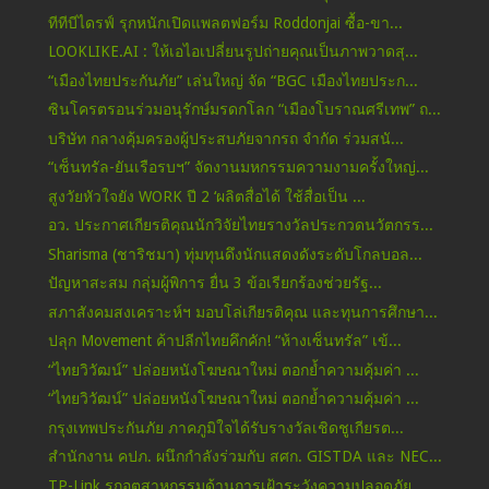
ทีทีบีไดรฟ์ รุกหนักเปิดแพลตฟอร์ม Roddonjai ซื้อ-ขา...
LOOKLIKE.AI : ให้เอไอเปลี่ยนรูปถ่ายคุณเป็นภาพวาดสุ...
“เมืองไทยประกันภัย” เล่นใหญ่ จัด “BGC เมืองไทยประก...
ซินโครตรอนร่วมอนุรักษ์มรดกโลก “เมืองโบราณศรีเทพ” ถ...
บริษัท กลางคุ้มครองผู้ประสบภัยจากรถ จำกัด ร่วมสนั...
“เซ็นทรัล-ยันเรือรบฯ” จัดงานมหกรรมความงามครั้งใหญ่...
สูงวัยหัวใจยัง WORK ปี 2 ‘ผลิตสื่อได้ ใช้สื่อเป็น ...
อว. ประกาศเกียรติคุณนักวิจัยไทยรางวัลประกวดนวัตกรร...
Sharisma (ชาริชมา) ทุ่มทุนดึงนักแสดงดังระดับโกลบอล...
ปัญหาสะสม กลุ่มผู้พิการ ยื่น 3 ข้อเรียกร้องช่วยรัฐ...
สภาสังคมสงเคราะห์ฯ มอบโล่เกียรติคุณ และทุนการศึกษา...
ปลุก Movement ค้าปลีกไทยคึกคัก! “ห้างเซ็นทรัล” เข้...
“ไทยวิวัฒน์” ปล่อยหนังโฆษณาใหม่ ตอกย้ำความคุ้มค่า ...
“ไทยวิวัฒน์” ปล่อยหนังโฆษณาใหม่ ตอกย้ำความคุ้มค่า ...
กรุงเทพประกันภัย ภาคภูมิใจได้รับรางวัลเชิดชูเกียรต...
สำนักงาน คปภ. ผนึกกำลังร่วมกับ สศก. GISTDA และ NEC...
TP-Link รุกอุตสาหกรรมด้านการเฝ้าระวังความปลอดภัย ...