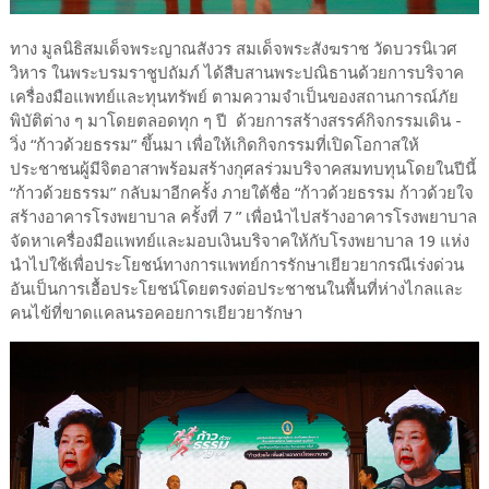
ทาง มูลนิธิสมเด็จพระญาณสังวร สมเด็จพระสังฆราช วัดบวรนิเวศ
วิหาร ในพระบรมราชูปถัมภ์ ได้สืบสานพระปณิธานด้วยการบริจาค
เครื่องมือแพทย์และทุนทรัพย์ ตามความจำเป็นของสถานการณ์ภัย
พิบัติต่าง ๆ มาโดยตลอดทุก ๆ ปี ด้วยการสร้างสรรค์กิจกรรมเดิน -
วิ่ง “ก้าวด้วยธรรม” ขึ้นมา เพื่อให้เกิดกิจกรรมที่เปิดโอกาสให้
ประชาชนผู้มีจิตอาสาพร้อมสร้างกุศลร่วมบริจาคสมทบทุนโดยในปีนี้
“ก้าวด้วยธรรม” กลับมาอีกครั้ง ภายใต้ชื่อ “ก้าวด้วยธรรม ก้าวด้วยใจ
สร้างอาคารโรงพยาบาล ครั้งที่ 7 ” เพื่อนำไปสร้างอาคารโรงพยาบาล
จัดหาเครื่องมือแพทย์และมอบเงินบริจาคให้กับโรงพยาบาล 19 แห่ง
นำไปใช้เพื่อประโยชน์ทางการแพทย์การรักษาเยียวยากรณีเร่งด่วน
อันเป็นการเอื้อประโยชน์โดยตรงต่อประชาชนในพื้นที่ห่างไกลและ
คนไข้ที่ขาดแคลนรอคอยการเยียวยารักษา