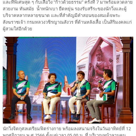
และที่พิเศษสุด ๆ กับเสื้อวิ่ง “ก้าวด้วยธรรม” ครั้งที่ 7 มาพร้อมลวดลาย
สวยงาม ทันสมัย น้ำหนักเบา ยืดหยุ่น รองรับสรีระของนักวิ่งและผู้
บริจาคหลากหลายขนาด และที่สำคัญมีคำสอนของสมเด็จพระ
สังฆราชเจ้า กรมหลวงวชิรญาณสังวร ที่ด้านหลังเสื้อ เป็นสิริมงคลแก่
ผู้สวมใส่อีกด้วย
นักวิ่งจิตกุศลเตรียมฟิตร่างกาย พร้อมลงสนามจริงในวันอาทิตย์ที่ 12
พฤศจิกายน พ.ศ.2566 ตั้งแต่เวลา 05.00 น. ที่ บริเวณหน้าลานคน