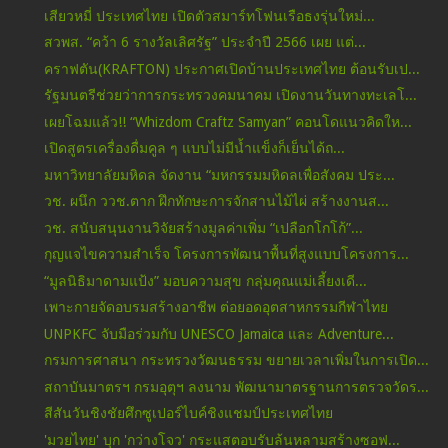
เสียวหมี่ ประเทศไทย เปิดตัวสมาร์ทโฟนเรือธงรุ่นใหม่...
สวพส. “คว้า 6 รางวัลเลิศรัฐ” ประจำปี 2566 เผย แต่...
คราฟตัน(KRAFTON) ประกาศเปิดบ้านประเทศไทย ต้อนรับเป...
รัฐมนตรีช่วยว่าการกระทรวงคมนาคม เปิดงานวันทางทะเลโ...
เผยโฉมแล้ว!! “Whizdom Craftz Samyan” คอนโดแนวคิดให...
เปิดสูตรเครื่องดื่มคูล ๆ แบบไม่มีน้ำแข็งก็เย็นได้ถ...
มหาวิทยาลัยมหิดล จัดงาน “มหกรรมมหิดลเพื่อสังคม ประ...
วช. ผนึก ววช.ตาก ฝึกทักษะการจักสานไม้ไผ่ สร้างงานส...
วช. สนับสนุนงานวิจัยสร้างมูลค่าเพิ่ม “เปลือกโกโก้”...
กุญแจไขความสำเร็จ โครงการพัฒนาพื้นที่สูงแบบโครงการ...
“มูลนิธิมาดามแป้ง” มอบความสุข กลุ่มคุณแม่เลี้ยงเดี...
เพาะกายจัดอบรมสร้างอาชีพ ต่อยอดอุตสาหกรรมกีฬาไทย
UNPKFC จับมือร่วมกับ UNESCO Jamaica และ Adventure...
กรมการศาสนา กระทรวงวัฒนธรรม ขยายเวลาเพิ่มในการเปิด...
สถาบันมาตรฯ กรมอุตุฯ ลงนาม พัฒนามาตรฐานการตรวจวัดร...
สีสันวันชิงชัยศึกซูเปอร์ไบค์ชิงแชมป์ประเทศไทย
'มวยไทย' บุก 'กว่างโจว' กระแสตอบรับล้นหลามสร้างซอฟ...