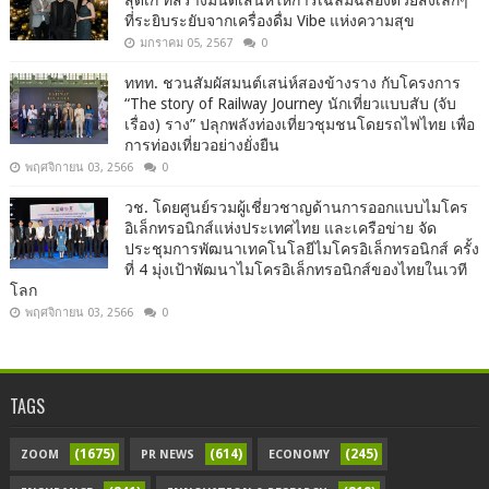
สุดเก๋ ที่สร้างมนต์เสน่ห์ให้การเฉลิมฉลองด้วยสิ่งเล็กๆ
ที่ระยิบระยับจากเครื่องดื่ม Vibe แห่งความสุข
มกราคม 05, 2567
0
ททท. ชวนสัมผัสมนต์เสน่ห์สองข้างราง กับโครงการ
“The story of Railway Journey นักเที่ยวแบบสับ (จับ
เรื่อง) ราง” ปลุกพลังท่องเที่ยวชุมชนโดยรถไฟไทย เพื่อ
การท่องเที่ยวอย่างยั่งยืน
พฤศจิกายน 03, 2566
0
วช. โดยศูนย์รวมผู้เชี่ยวชาญด้านการออกแบบไมโคร
อิเล็กทรอนิกส์แห่งประเทศไทย และเครือข่าย จัด
ประชุมการพัฒนาเทคโนโลยีไมโครอิเล็กทรอนิกส์ ครั้ง
ที่ 4 มุ่งเป้าพัฒนาไมโครอิเล็กทรอนิกส์ของไทยในเวที
โลก
พฤศจิกายน 03, 2566
0
TAGS
(1675)
(614)
(245)
ZOOM
PR NEWS
ECONOMY