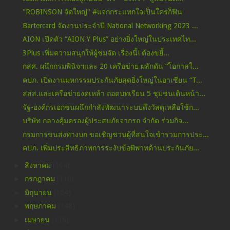
"ROBINSON จัดใหญ่" #แจกกระแทกใจเป็นใครก็ฟิน
Bartercard จัดงานประจำปี National Networking 2023 ...
AION เปิดตัว “AION Y Plus” อย่างยิ่งใหญ่ในประเทศไท...
3Plus เพิ่มความสนุกให้ผู้ชมจัด เรื่องนี้! ต้องขยี้...
กสศ. ผนึกกรมพินิจฯและ 20 เครือข่าย ผลักดัน “โอกาสใ...
คปภ. เปิดงานมหกรรมประกันภัยสุดยิ่งใหญ่ในอาเซียน “T...
สสส.และเครือข่ายงดเหล้า ถอดบทเรียน 5 ชุมชนเดินหน้า...
รัฐ-องค์กรเอกชนผนึกกำลังพัฒนาระบบดึงวัสดุเหลือใช้ก...
บริษัท กลางคุ้มครองผู้ประสบภัยจากรถ จำกัด ร่วมกิจ...
กรมการขนส่งทางบก ขอเชิญชวนผู้ที่สนใจเข้าร่วมการประ...
คปภ. เพิ่มประสิทธิภาพการระงับข้อพิพาทด้านประกันภัย...
►
สิงหาคม
(164)
►
กรกฎาคม
(110)
►
มิถุนายน
(104)
►
พฤษภาคม
(148)
►
เมษายน
(136)