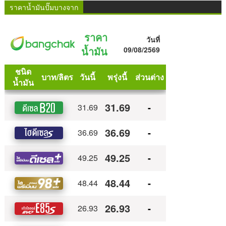
ราคาน้ำมันปั๊มบางจาก