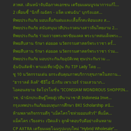
สวพส. เดินหน้าจับมือภาคเอกชน เตรียมแผนบูรณาการแก้ไ...
2 เพื่อนซี้ "นิกกี้ ณฉัตร - แจ็ค แฟนฉัน" บุกรังแอส...
ทิพยประกันภัย มอบเสื้อกันฝนและเสื้อกั๊กสะท้อนแสง ส...
ทิพยประกันภัย สนับสนุนเวทีประกวดนางสาวถิ่นไทยงาม 2...
ทิพยประกันภัย ร่วมถวายพระพรชัยมงคล พระบาทสมเด็จพระ...
ทิพยสืบสาน รักษา ต่อยอด นวัตกรรมศาสตร์พระราชา ครั้...
ทิพยสืบสาน รักษา ต่อยอด นวัตกรรมศาสตร์พระราชา ร่วม...
ทิพยประกันภัย มอบประกันภัยอุบัติเหตุ ทุนประกันรวม ...
ลุ้นบินลัดฟ้า พาแม่เที่ยวญี่ปุ่น กับ TIP Lady โดย ...
ชู 10 นวัตกรรมเด่น ยกระดับคุณภาพบริการสุขภาพในสถาน...
“ฮาราลด์ ลิงค์” ซีอีโอ บี.กริม เพาเวอร์ ร่วมเสวนาภ...
ไอคอนสยาม จัดโปรโมชั่น “ICONSIAM WONDROUS SHOPPIN...
วช. นำนักประดิษฐ์ไทยสู่เวทีนานาชาติ Indonesia Inve...
กรุงเทพประกันภัยมอบทุนการศึกษา BKI Scholarship สนั...
ห้ามพลาดกิจกรรมดีๆ “แม็คโครโชห่วยออนทัวร์” ที่แม็ค...
แม็คโคร เวียงสระ เปิดแล้ว ลูกค้าตอบรับดีอย่างล้นหลาม
CP AXTRA เตรียมเผยโฉมรูปแบบใหม่ “Hybrid Wholesale”...