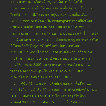
วช. สนับสนุนงานวิจัยสร้างมูลค่าเพิ่ม “เปลือกโกโก้”...
กุญแจไขความสำเร็จ โครงการพัฒนาพื้นที่สูงแบบโครงการ...
“มูลนิธิมาดามแป้ง” มอบความสุข กลุ่มคุณแม่เลี้ยงเดี...
เพาะกายจัดอบรมสร้างอาชีพ ต่อยอดอุตสาหกรรมกีฬาไทย
UNPKFC จับมือร่วมกับ UNESCO Jamaica และ Adventure...
กรมการศาสนา กระทรวงวัฒนธรรม ขยายเวลาเพิ่มในการเปิด...
สถาบันมาตรฯ กรมอุตุฯ ลงนาม พัฒนามาตรฐานการตรวจวัดร...
สีสันวันชิงชัยศึกซูเปอร์ไบค์ชิงแชมป์ประเทศไทย
'มวยไทย' บุก 'กว่างโจว' กระแสตอบรับล้นหลามสร้างซอฟ...
เผยโฉม 4 หนุ่มสุดยอด Gen Z Ambassadors ในโครงการ F...
กลุ่มผู้พิการร่วม 2,000 คน บุกกระทรวงการคลัง ทวงถา...
“ครัวคุณต๋อยยกทัพ บุก เซ็นทรัล อุบล” 27 ก.ย. – 8 ต...
"โด่ง-ธ​ี​ธนา" เอ็นฟู​ล​เอ็นเซอร์ชื่อดัง​.. ไปเชีย...
ส.ป.ก. MOU 15 หน่วยงาน เสริมทัพร่วมพัฒนาพื้นที่และ...
ธอส. โชว์ความสำเร็จ 10 ผลงานแบบบ้านประหยัดพลังงาน ...
LOTUS เปิดตัว LOTUS ELETRE ไฮเปอร์เอสยูวีไฟฟ้า 100...
ดุเดือด! OR BRIC Superbike ปิดม่านเร้าใจ “ชิพ” คว้...