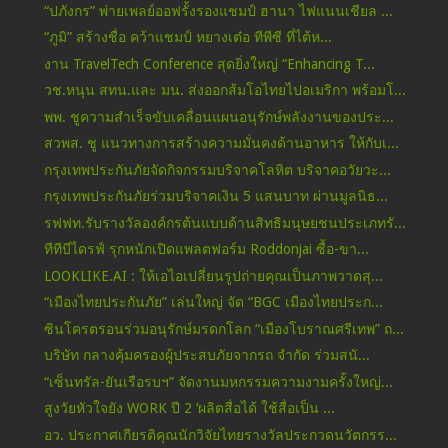
“ปภังกร” พ่ายเพลย์ออฟรั้งรองแชมป์ ฮานา ไฟแนนเชียล ...
“ภูมิ” สร้างชื่อ คว้าแชมป์ หยางเต๋อ ทีพีซี ที่ไต้ห...
งาน TravelTech Conference สุดยิ่งใหญ่ “Enhancing T...
วช.หนุน สทน.และ มน. ส่งออกส้มโอไทยไปอเมริกา พร้อมโ...
พพ. ชูความสำเร็จขับเคลื่อนแผนอนุรักษ์พลังงานของประ...
สวพส. ชู แนวทางการสร้างความมั่นคงด้านอาหาร ให้กับเ...
กรุงเทพประกันภัยจัดกิจกรรมบริจาคโลหิต บริจาคอวัยวะ...
กรุงเทพประกันภัยร่วมบริจาคเงิน 5 แสนบาท ผ่านมูลนิธ...
รฟฟท.รับรางวัลองค์กรต้นแบบด้านสิทธิมนุษยชนประเภทรั...
ทีทีบีไดรฟ์ รุกหนักเปิดแพลตฟอร์ม Roddonjai ซื้อ-ขา...
LOOKLIKE.AI : ให้เอไอเปลี่ยนรูปถ่ายคุณเป็นภาพวาดสุ...
“เมืองไทยประกันภัย” เล่นใหญ่ จัด “BGC เมืองไทยประก...
ซินโครตรอนร่วมอนุรักษ์มรดกโลก “เมืองโบราณศรีเทพ” ถ...
บริษัท กลางคุ้มครองผู้ประสบภัยจากรถ จำกัด ร่วมสนั...
“เซ็นทรัล-ยันเรือรบฯ” จัดงานมหกรรมความงามครั้งใหญ่...
สูงวัยหัวใจยัง WORK ปี 2 ‘ผลิตสื่อได้ ใช้สื่อเป็น ...
อว. ประกาศเกียรติคุณนักวิจัยไทยรางวัลประกวดนวัตกรร...