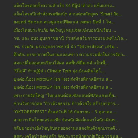
แม็คโครตอกย้ำความสำเร็จ 34 ปีผู้นำค้าส่ง แข็งแกร่ง...
แม็คโครผนึกกำลังกรมพัฒน์ฯ สานต่อหลักสูตร “Smart Re...
ยงยุทธ์-ชิดชนก ควงคู่แชมป์ฟิตเนส เทพพร ยึดที่ 1 ไท...
เมืองไทยประกันภัย จัดใหญ่! หนุนจัดแข่งบอลนักเรียน ...
วช. และ อบจ.อุบลราชธานี ร่วมส่งเสริมการอบรมเทคโนโล...
วช. ร่วมกับ มรภ.อุบลราชธานี นำ “วิศวกรสังคม” เสริม...
คึกคัก..บรรยากาศในงานแถลงข่าว ความร่วมมือในการจัดก...
สคล.ปลื้มถอดบทเรียนได้ผล ลดพื้นที่ดื่มเหล้าเป็นพื้...
“บีไอจี” ก้าวสู่ผู้นำ Climate Tech มุ่งเน้นคลีนไฮโ...
บูมต่อเนื่อง! MotoGP Fan Fest ส่งท้ายที่ภาคอีสาน ส...
บูมต่อเนื่อง! MotoGP Fan Fest ส่งท้ายที่ภาคอีสาน ส...
เพาะกายจัดใหญ่ "ไทยแลนด์มัสเซิลแอนด์ฟิสิคแชมเปี้ย...
ชวนวิ่งการกุศล “ก้าวด้วยธรรม ก้าวด้วยใจ สร้างอาคาร...
“OKTOBERFEST” ตั้งแต่วันที่ 16 กันยายน – 3 ตุลาคม ...
สายการบินไทยแอร์เอเชีย จัดหนักจัดเต็มเอาใจนักเดินท...
กลับมาอย่างยิ่งใหญ่กับสุดยอดงานแสดงสินค้าคุณภาพดี ...
สสส.-เครือข่ายงดเหล้า จัดประกวดนักพากย์เรือเยาวชนส...