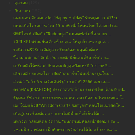
►
ตุลาคม
(129)
▼
กันยายน
(157)
แคนนอน จัดแคมเปญ “Happy Holiday” รับหยุดยาว ฟรี! บ...
กทม.เปิดโครงการสวน 15 นาที เพื่อให้คนไทย ได้ออกกำล...
ทีทีบีไดรฟ์ เปิดตัว “Roddonjai” แพลตฟอร์มซื้อ-ขายร...
70 ปี KPI พร้อมยืนเคียงข้าง ดูแลให้ทุกก้าวของลูกค้...
รุ่งนิภา ศรีวิริยะเลิศกุล เตรียมจัดงานสุดคิ้วต์แห่...
“ไอคอนสยาม” จับมือ ‘ฮ่องกงดิสนีย์แลนด์รีสอร์ท’ ตอ...
เตรียมตัวให้พร้อม! กับแคมเปญสุดปังแห่งปี “realme 5...
เสียวหมี่ ประเทศไทย เปิดตัวสมาร์ทโฟนเรือธงรุ่นใหม่...
สวพส. “คว้า 6 รางวัลเลิศรัฐ” ประจำปี 2566 เผย แต่...
คราฟตัน(KRAFTON) ประกาศเปิดบ้านประเทศไทย ต้อนรับเป...
รัฐมนตรีช่วยว่าการกระทรวงคมนาคม เปิดงานวันทางทะเลโ...
เผยโฉมแล้ว!! “Whizdom Craftz Samyan” คอนโดแนวคิดให...
เปิดสูตรเครื่องดื่มคูล ๆ แบบไม่มีน้ำแข็งก็เย็นได้ถ...
มหาวิทยาลัยมหิดล จัดงาน “มหกรรมมหิดลเพื่อสังคม ประ...
วช. ผนึก ววช.ตาก ฝึกทักษะการจักสานไม้ไผ่ สร้างงานส...