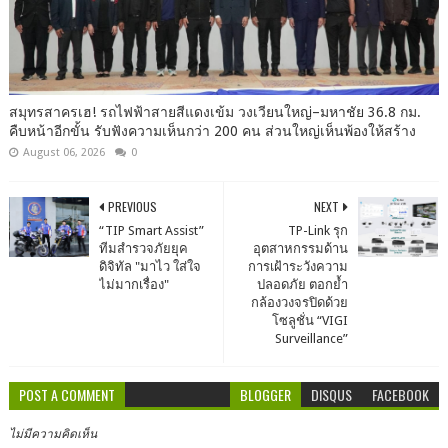
สมุทรสาครเฮ! รถไฟฟ้าสายสีแดงเข้ม วงเวียนใหญ่–มหาชัย 36.8 กม.
คืบหน้าอีกขั้น รับฟังความเห็นกว่า 200 คน ส่วนใหญ่เห็นพ้องให้สร้าง
August 06, 2026
0
PREVIOUS
NEXT
“TIP Smart Assist”
TP-Link รุก
ทีมสำรวจภัยยุค
อุตสาหกรรมด้าน
ดิจิทัล "มาไว ใส่ใจ
การเฝ้าระวังความ
ไม่มากเรื่อง"
ปลอดภัย ตอกย้ำ
กล้องวงจรปิดด้วย
โซลูชั่น “VIGI
Surveillance”
POST A COMMENT
BLOGGER
DISQUS
FACEBOOK
ไม่มีความคิดเห็น