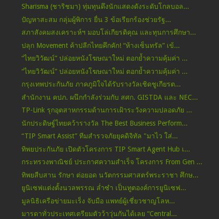
Sharisma (ชาริชมา) ทุ่มทุนดึงนักแสดงดังระดับโกลบอล...
ปัญหาสะสม กลุ่มผู้พิการ ยื่น 3 ข้อเรียกร้องช่วยรัฐ...
สภาสังคมสงเคราะห์ฯ มอบโล่เกียรติคุณ และทุนการศึกษา...
ปลุก Movement ค้าปลีกไทยคึกคัก! “ห้างเซ็นทรัล” เข้...
“ไทยวิวัฒน์” ปล่อยหนังโฆษณาใหม่ ตอกย้ำความคุ้มค่า ...
“ไทยวิวัฒน์” ปล่อยหนังโฆษณาใหม่ ตอกย้ำความคุ้มค่า ...
กรุงเทพประกันภัย ภาคภูมิใจได้รับรางวัลเชิดชูเกียรต...
สำนักงาน คปภ. ผนึกกำลังร่วมกับ สศก. GISTDA และ NEC...
TP-Link รุกอุตสาหกรรมด้านการเฝ้าระวังความปลอดภัย ...
นักประดิษฐ์ไทยคว้ารางวัล The Best Business Perform...
“TIP Smart Assist” ทีมสำรวจภัยยุคดิจิทัล "มาไว ใส่...
ทิพยประกันภัย เปิดตัวโครงการ TIP Smart Agent Hub เ...
กระทรวงพาณิชย์ ประกาศความสำเร็จ โครงการ From Gen ...
ทิพยสืบสาน รักษา ต่อยอด นวัตกรรมศาสตร์พระราชา ศึกษ...
ยูนิเซฟแต่งตั้งนวลพรรณ ล่ำซำ เป็นทูตองค์การยูนิเซฟ...
มูลนิธิเครือข่ายมะเร็ง จับมือ แพทย์ผู้เชี่ยวชาญโลห...
มารดาทั่วประเทศเตรียมตัวว้าวุ่นกันได้เลย “Central...