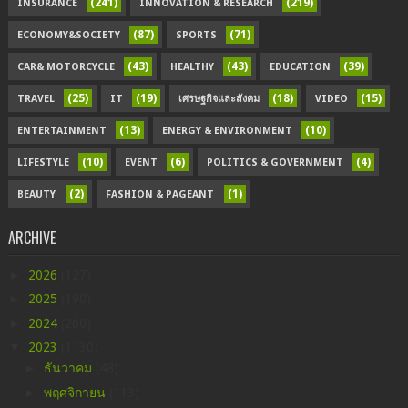
(241)
(219)
INSURANCE
INNOVATION & RESEARCH
(87)
(71)
ECONOMY&SOCIETY
SPORTS
(43)
(43)
(39)
CAR& MOTORCYCLE
HEALTHY
EDUCATION
(25)
(19)
(18)
(15)
TRAVEL
IT
เศรษฐกิจและสังคม
VIDEO
(13)
(10)
ENTERTAINMENT
ENERGY & ENVIRONMENT
(10)
(6)
(4)
LIFESTYLE
EVENT
POLITICS & GOVERNMENT
(2)
(1)
BEAUTY
FASHION & PAGEANT
ARCHIVE
►
2026
(127)
►
2025
(190)
►
2024
(260)
▼
2023
(1130)
►
ธันวาคม
(48)
►
พฤศจิกายน
(113)