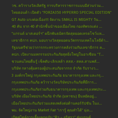
วช. คว้ารางวัลเลิศรัฐ การบริหารราชการแบบมีส่วนร่วม...
ไทยฮอนด้า เปิดตัว “FORZA350 HYPERRO SPECIAL EDITION”
GT Auto แรงต่อเนื่อง!!! จัดงาน SMALL IS MIGHTY วัน...
40 คัน จาก 40 สำนักชั้นนำของเมืองไทย กองทัพรถแต่ง ...
“แกรนด์ มาสเตอร์ฯ” ผนึกพันธมิตรจัดสุดยอดเทรดโชว์แห...
เลขาธิการ คปภ. มอบรางวัลสุดยอดนวัตกรรมเทคโนโลยีด้า...
รัฐมนตรีช่วยว่าการกระทรวงการคลังร่วมกับเลขาธิการ ค...
คปภ. เปิดงานมหกรรมประกันภัยสุดยิ่งใหญ่ในอาเซียน “T...
ชวนคนไทยตื่นรู้ เช็คตับ-เลิกเหล้า สสส.- สคล.สานพลั...
บริษัท กลางคุ้มครองผู้ประสบภัยจากรถ จำกัด รับรางว...
3 องค์กรใหญ่ กรุงเทพประกันภัย ธนาคารกรุงเทพ และกรุ...
กรุงเทพประกันภัย คว้ารางวัลบริษัทประกันภัยที่มีการ...
กรุงเทพประกันภัยร่วมกับธนาคารกรุงเทพ และกรุงเทพประ...
บริษัท เมืองไทยประกันภัย จำกัด (มหาชน) ยืนหยัดอยู่...
เมืองไทยประกันภัยร่วมแสดงพลังต่อต้านคอร์รัปชัน ในง...
พม. จัดใหญ่งาน Market Fair “เรารู้ คุณทำได้” มุ่งเ...
เปิดสไตล์การเลี้ยงลูกฉบับ “ดิว – อริสรา” สู่แบรนด์...