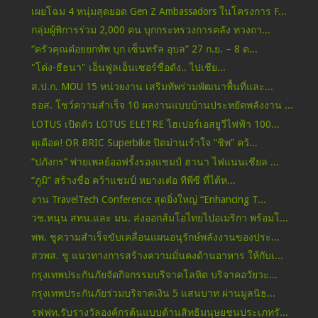
เผยโฉม 4 หนุ่มสุดยอด Gen Z Ambassadors ในโครงการ F...
กลุ่มผู้พิการร่วม 2,000 คน บุกกระทรวงการคลัง ทวงถา...
“ครัวคุณต๋อยยกทัพ บุก เซ็นทรัล อุบล” 27 ก.ย. – 8 ต...
"โด่ง-ธ​ี​ธนา" เอ็นฟู​ล​เอ็นเซอร์ชื่อดัง​.. ไปเชีย...
ส.ป.ก. MOU 15 หน่วยงาน เสริมทัพร่วมพัฒนาพื้นที่และ...
ธอส. โชว์ความสำเร็จ 10 ผลงานแบบบ้านประหยัดพลังงาน ...
LOTUS เปิดตัว LOTUS ELETRE ไฮเปอร์เอสยูวีไฟฟ้า 100...
ดุเดือด! OR BRIC Superbike ปิดม่านเร้าใจ “ชิพ” คว้...
“ปภังกร” พ่ายเพลย์ออฟรั้งรองแชมป์ ฮานา ไฟแนนเชียล ...
“ภูมิ” สร้างชื่อ คว้าแชมป์ หยางเต๋อ ทีพีซี ที่ไต้ห...
งาน TravelTech Conference สุดยิ่งใหญ่ “Enhancing T...
วช.หนุน สทน.และ มน. ส่งออกส้มโอไทยไปอเมริกา พร้อมโ...
พพ. ชูความสำเร็จขับเคลื่อนแผนอนุรักษ์พลังงานของประ...
สวพส. ชู แนวทางการสร้างความมั่นคงด้านอาหาร ให้กับเ...
กรุงเทพประกันภัยจัดกิจกรรมบริจาคโลหิต บริจาคอวัยวะ...
กรุงเทพประกันภัยร่วมบริจาคเงิน 5 แสนบาท ผ่านมูลนิธ...
รฟฟท.รับรางวัลองค์กรต้นแบบด้านสิทธิมนุษยชนประเภทรั...