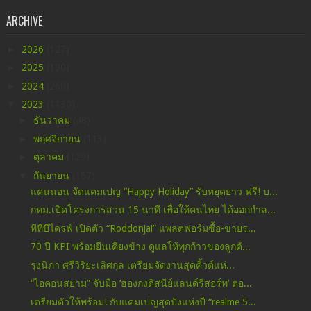
ARCHIVE
►
2026
(127)
►
2025
(190)
►
2024
(260)
▼
2023
(1130)
►
ธันวาคม
(48)
►
พฤศจิกายน
(113)
►
ตุลาคม
(129)
▼
กันยายน
(157)
แคนนอน จัดแคมเปญ “Happy Holiday” รับหยุดยาว ฟรี! บ...
กทม.เปิดโครงการสวน 15 นาที เพื่อให้คนไทย ได้ออกกำล...
ทีทีบีไดรฟ์ เปิดตัว “Roddonjai” แพลตฟอร์มซื้อ-ขายร...
70 ปี KPI พร้อมยืนเคียงข้าง ดูแลให้ทุกก้าวของลูกค้...
รุ่งนิภา ศรีวิริยะเลิศกุล เตรียมจัดงานสุดคิ้วต์แห่...
“ไอคอนสยาม” จับมือ ‘ฮ่องกงดิสนีย์แลนด์รีสอร์ท’ ตอ...
เตรียมตัวให้พร้อม! กับแคมเปญสุดปังแห่งปี “realme 5...