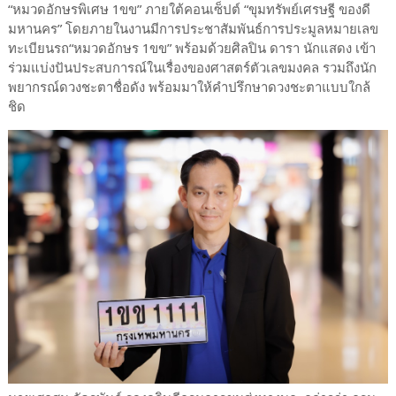
“หมวดอักษรพิเศษ 1ขข” ภายใต้คอนเซ็ปต์ “ขุมทรัพย์เศรษฐี ของดี
มหานคร” โดยภายในงานมีการประชาสัมพันธ์การประมูลหมายเลข
ทะเบียนรถ“หมวดอักษร 1ขข” พร้อมด้วยศิลปิน ดารา นักแสดง เข้า
ร่วมแบ่งปันประสบการณ์ในเรื่องของศาสตร์ตัวเลขมงคล รวมถึงนัก
พยากรณ์ดวงชะตาชื่อดัง พร้อมมาให้คำปรึกษาดวงชะตาแบบใกล้
ชิด