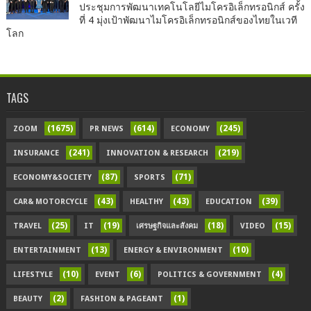
ประชุมการพัฒนาเทคโนโลยีไมโครอิเล็กทรอนิกส์ ครั้ง
ที่ 4 มุ่งเป้าพัฒนาไมโครอิเล็กทรอนิกส์ของไทยในเวที
โลก
TAGS
(1675)
(614)
(245)
ZOOM
PR NEWS
ECONOMY
(241)
(219)
INSURANCE
INNOVATION & RESEARCH
(87)
(71)
ECONOMY&SOCIETY
SPORTS
(43)
(43)
(39)
CAR& MOTORCYCLE
HEALTHY
EDUCATION
(25)
(19)
(18)
(15)
TRAVEL
IT
เศรษฐกิจและสังคม
VIDEO
(13)
(10)
ENTERTAINMENT
ENERGY & ENVIRONMENT
(10)
(6)
(4)
LIFESTYLE
EVENT
POLITICS & GOVERNMENT
(2)
(1)
BEAUTY
FASHION & PAGEANT