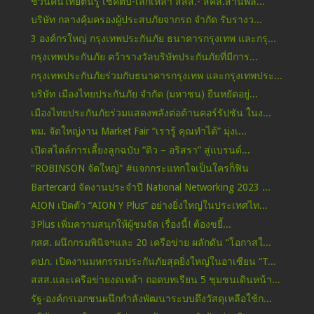
ชวนคนไทยตื่นรู้ เช็คตับ-เลิกเหล้า สสส.- สคล.สานพลั...
บริษัท กลางคุ้มครองผู้ประสบภัยจากรถ จำกัด รับรางว...
3 องค์กรใหญ่ กรุงเทพประกันภัย ธนาคารกรุงเทพ และกรุ...
กรุงเทพประกันภัย คว้ารางวัลบริษัทประกันภัยที่มีการ...
กรุงเทพประกันภัยร่วมกับธนาคารกรุงเทพ และกรุงเทพประ...
บริษัท เมืองไทยประกันภัย จำกัด (มหาชน) ยืนหยัดอยู่...
เมืองไทยประกันภัยร่วมแสดงพลังต่อต้านคอร์รัปชัน ในง...
พม. จัดใหญ่งาน Market Fair “เรารู้ คุณทำได้” มุ่งเ...
เปิดสไตล์การเลี้ยงลูกฉบับ “ดิว – อริสรา” สู่แบรนด์...
"ROBINSON จัดใหญ่" #แจกกระแทกใจเป็นใครก็ฟิน
Bartercard จัดงานประจำปี National Networking 2023 ...
AION เปิดตัว “AION Y Plus” อย่างยิ่งใหญ่ในประเทศไท...
3Plus เพิ่มความสนุกให้ผู้ชมจัด เรื่องนี้! ต้องขยี้...
กสศ. ผนึกกรมพินิจฯและ 20 เครือข่าย ผลักดัน “โอกาสใ...
คปภ. เปิดงานมหกรรมประกันภัยสุดยิ่งใหญ่ในอาเซียน “T...
สสส.และเครือข่ายงดเหล้า ถอดบทเรียน 5 ชุมชนเดินหน้า...
รัฐ-องค์กรเอกชนผนึกกำลังพัฒนาระบบดึงวัสดุเหลือใช้ก...