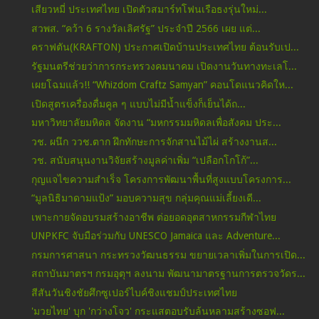
เสียวหมี่ ประเทศไทย เปิดตัวสมาร์ทโฟนเรือธงรุ่นใหม่...
สวพส. “คว้า 6 รางวัลเลิศรัฐ” ประจำปี 2566 เผย แต่...
คราฟตัน(KRAFTON) ประกาศเปิดบ้านประเทศไทย ต้อนรับเป...
รัฐมนตรีช่วยว่าการกระทรวงคมนาคม เปิดงานวันทางทะเลโ...
เผยโฉมแล้ว!! “Whizdom Craftz Samyan” คอนโดแนวคิดให...
เปิดสูตรเครื่องดื่มคูล ๆ แบบไม่มีน้ำแข็งก็เย็นได้ถ...
มหาวิทยาลัยมหิดล จัดงาน “มหกรรมมหิดลเพื่อสังคม ประ...
วช. ผนึก ววช.ตาก ฝึกทักษะการจักสานไม้ไผ่ สร้างงานส...
วช. สนับสนุนงานวิจัยสร้างมูลค่าเพิ่ม “เปลือกโกโก้”...
กุญแจไขความสำเร็จ โครงการพัฒนาพื้นที่สูงแบบโครงการ...
“มูลนิธิมาดามแป้ง” มอบความสุข กลุ่มคุณแม่เลี้ยงเดี...
เพาะกายจัดอบรมสร้างอาชีพ ต่อยอดอุตสาหกรรมกีฬาไทย
UNPKFC จับมือร่วมกับ UNESCO Jamaica และ Adventure...
กรมการศาสนา กระทรวงวัฒนธรรม ขยายเวลาเพิ่มในการเปิด...
สถาบันมาตรฯ กรมอุตุฯ ลงนาม พัฒนามาตรฐานการตรวจวัดร...
สีสันวันชิงชัยศึกซูเปอร์ไบค์ชิงแชมป์ประเทศไทย
'มวยไทย' บุก 'กว่างโจว' กระแสตอบรับล้นหลามสร้างซอฟ...