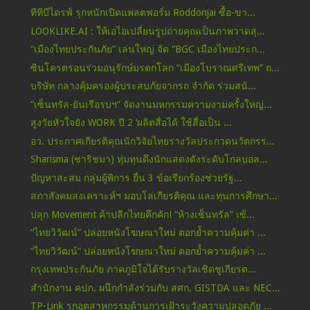
ทีทีบีไดรฟ์ รุกหนักเปิดแพลตฟอร์ม Roddonjai ซื้อ-ขา...
LOOKLIKE.AI : ให้เอไอเปลี่ยนรูปถ่ายคุณเป็นภาพวาดสุ...
“เมืองไทยประกันภัย” เล่นใหญ่ จัด “BGC เมืองไทยประก...
ซินโครตรอนร่วมอนุรักษ์มรดกโลก “เมืองโบราณศรีเทพ” ถ...
บริษัท กลางคุ้มครองผู้ประสบภัยจากรถ จำกัด ร่วมสนั...
“เซ็นทรัล-ยันเรือรบฯ” จัดงานมหกรรมความงามครั้งใหญ่...
สูงวัยหัวใจยัง WORK ปี 2 ‘ผลิตสื่อได้ ใช้สื่อเป็น ...
อว. ประกาศเกียรติคุณนักวิจัยไทยรางวัลประกวดนวัตกรร...
Sharisma (ชาริชมา) ทุ่มทุนดึงนักแสดงดังระดับโกลบอล...
ปัญหาสะสม กลุ่มผู้พิการ ยื่น 3 ข้อเรียกร้องช่วยรัฐ...
สภาสังคมสงเคราะห์ฯ มอบโล่เกียรติคุณ และทุนการศึกษา...
ปลุก Movement ค้าปลีกไทยคึกคัก! “ห้างเซ็นทรัล” เข้...
“ไทยวิวัฒน์” ปล่อยหนังโฆษณาใหม่ ตอกย้ำความคุ้มค่า ...
“ไทยวิวัฒน์” ปล่อยหนังโฆษณาใหม่ ตอกย้ำความคุ้มค่า ...
กรุงเทพประกันภัย ภาคภูมิใจได้รับรางวัลเชิดชูเกียรต...
สำนักงาน คปภ. ผนึกกำลังร่วมกับ สศก. GISTDA และ NEC...
TP-Link รุกอุตสาหกรรมด้านการเฝ้าระวังความปลอดภัย ...