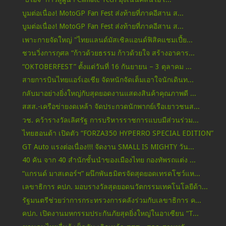
บูมต่อเนื่อง! MotoGP Fan Fest ส่งท้ายที่ภาคอีสาน ส...
บูมต่อเนื่อง! MotoGP Fan Fest ส่งท้ายที่ภาคอีสาน ส...
เพาะกายจัดใหญ่ "ไทยแลนด์มัสเซิลแอนด์ฟิสิคแชมเปี้ย...
ชวนวิ่งการกุศล “ก้าวด้วยธรรม ก้าวด้วยใจ สร้างอาคาร...
“OKTOBERFEST” ตั้งแต่วันที่ 16 กันยายน – 3 ตุลาคม ...
สายการบินไทยแอร์เอเชีย จัดหนักจัดเต็มเอาใจนักเดินท...
กลับมาอย่างยิ่งใหญ่กับสุดยอดงานแสดงสินค้าคุณภาพดี ...
สสส.-เครือข่ายงดเหล้า จัดประกวดนักพากย์เรือเยาวชนส...
วช. คว้ารางวัลเลิศรัฐ การบริหารราชการแบบมีส่วนร่วม...
ไทยฮอนด้า เปิดตัว “FORZA350 HYPERRO SPECIAL EDITION”
GT Auto แรงต่อเนื่อง!!! จัดงาน SMALL IS MIGHTY วัน...
40 คัน จาก 40 สำนักชั้นนำของเมืองไทย กองทัพรถแต่ง ...
“แกรนด์ มาสเตอร์ฯ” ผนึกพันธมิตรจัดสุดยอดเทรดโชว์แห...
เลขาธิการ คปภ. มอบรางวัลสุดยอดนวัตกรรมเทคโนโลยีด้า...
รัฐมนตรีช่วยว่าการกระทรวงการคลังร่วมกับเลขาธิการ ค...
คปภ. เปิดงานมหกรรมประกันภัยสุดยิ่งใหญ่ในอาเซียน “T...