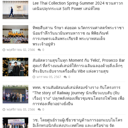
Lee Thai Collection Spring-Summer 2024 ชวนสาวก
เดนิมปลุกกระแส Soft Power เสน่ห์ไทย
ทิพยสืบสาน รักษา ต่อยอด นวัตกรรมศาสตร์พระราชา
น้อมรำลึกวันนวมินทรมหาราช ณ พิพิธภัณฑ์
การเกษตรเฉลิมพระเกียรติ พระบาทสมเด็จ
พระเจ้าอยู่หัว
พฤศจิกายน 02, 2566
0
สัมผัสความสุขในทุก Moment กับ ‘Felici’, Prosecco Bar
สุดเก๋ ที่สร้างมนต์เสน่ห์ให้การเฉลิมฉลองด้วยสิ่งเล็กๆ
ที่ระยิบระยับจากเครื่องดื่ม Vibe แห่งความสุข
มกราคม 05, 2567
0
ททท. ชวนสัมผัสมนต์เสน่ห์สองข้างราง กับโครงการ
“The story of Railway Journey นักเที่ยวแบบสับ (จับ
เรื่อง) ราง” ปลุกพลังท่องเที่ยวชุมชนโดยรถไฟไทย เพื่อ
การท่องเที่ยวอย่างยั่งยืน
พฤศจิกายน 03, 2566
0
วช. โดยศูนย์รวมผู้เชี่ยวชาญด้านการออกแบบไมโคร
อิเล็กทรอนิกส์แห่งประเทศไทย และเครือข่าย จัด