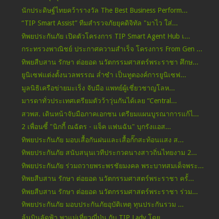
นักประดิษฐ์ไทยคว้ารางวัล The Best Business Perform...
“TIP Smart Assist” ทีมสำรวจภัยยุคดิจิทัล "มาไว ใส่...
ทิพยประกันภัย เปิดตัวโครงการ TIP Smart Agent Hub เ...
กระทรวงพาณิชย์ ประกาศความสำเร็จ โครงการ From Gen ...
ทิพยสืบสาน รักษา ต่อยอด นวัตกรรมศาสตร์พระราชา ศึกษ...
ยูนิเซฟแต่งตั้งนวลพรรณ ล่ำซำ เป็นทูตองค์การยูนิเซฟ...
มูลนิธิเครือข่ายมะเร็ง จับมือ แพทย์ผู้เชี่ยวชาญโลห...
มารดาทั่วประเทศเตรียมตัวว้าวุ่นกันได้เลย “Central...
สวพส. เดินหน้าจับมือภาคเอกชน เตรียมแผนบูรณาการแก้ไ...
2 เพื่อนซี้ "นิกกี้ ณฉัตร - แจ็ค แฟนฉัน" บุกรังแอส...
ทิพยประกันภัย มอบเสื้อกันฝนและเสื้อกั๊กสะท้อนแสง ส...
ทิพยประกันภัย สนับสนุนเวทีประกวดนางสาวถิ่นไทยงาม 2...
ทิพยประกันภัย ร่วมถวายพระพรชัยมงคล พระบาทสมเด็จพระ...
ทิพยสืบสาน รักษา ต่อยอด นวัตกรรมศาสตร์พระราชา ครั้...
ทิพยสืบสาน รักษา ต่อยอด นวัตกรรมศาสตร์พระราชา ร่วม...
ทิพยประกันภัย มอบประกันภัยอุบัติเหตุ ทุนประกันรวม ...
ลุ้นบินลัดฟ้า พาแม่เที่ยวญี่ปุ่น กับ TIP Lady โดย ...