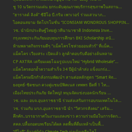
ชู 10 นวัตกรรมเด่น ยกระดับคุณภาพบริการสุขภาพในสถาน...
“ฮาราลด์ ลิงค์” ซีอีโอ บี.กริม เพาเวอร์ ร่วมเสวนาภ...
ไอคอนสยาม จัดโปรโมชั่น “ICONSIAM WONDROUS SHOPPIN...
วช. นำนักประดิษฐ์ไทยสู่เวทีนานาชาติ Indonesia Inve...
กรุงเทพประกันภัยมอบทุนการศึกษา BKI Scholarship สนั...
ห้ามพลาดกิจกรรมดีๆ “แม็คโครโชห่วยออนทัวร์” ที่แม็ค...
แม็คโคร เวียงสระ เปิดแล้ว ลูกค้าตอบรับดีอย่างล้นหลาม
CP AXTRA เตรียมเผยโฉมรูปแบบใหม่ “Hybrid Wholesale”...
แม็คโครตอกย้ำความสำเร็จ 34 ปีผู้นำค้าส่ง แข็งแกร่ง...
แม็คโครผนึกกำลังกรมพัฒน์ฯ สานต่อหลักสูตร “Smart Re...
ยงยุทธ์-ชิดชนก ควงคู่แชมป์ฟิตเนส เทพพร ยึดที่ 1 ไท...
เมืองไทยประกันภัย จัดใหญ่! หนุนจัดแข่งบอลนักเรียน ...
วช. และ อบจ.อุบลราชธานี ร่วมส่งเสริมการอบรมเทคโนโล...
วช. ร่วมกับ มรภ.อุบลราชธานี นำ “วิศวกรสังคม” เสริม...
คึกคัก..บรรยากาศในงานแถลงข่าว ความร่วมมือในการจัดก...
สคล.ปลื้มถอดบทเรียนได้ผล ลดพื้นที่ดื่มเหล้าเป็นพื้...
“บีไอจี” ก้าวสู่ผู้นำ Climate Tech มุ่งเน้นคลีนไฮโ...