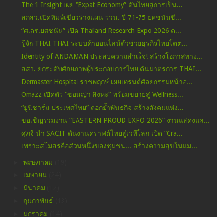
The 1 Insight เผย “Expat Economy” ดันไทยสู่การเป็น...
สกสว.เปิดพิมพ์เขียวร่างแผน ววน. ปี 71-75 ยศชนันชี...
“ศ.ดร.ยศชนัน” เปิด Thailand Research Expo 2026 ด...
รู้จัก THAI THAI ระบบค้าออนไลน์ตัวช่วยธุรกิจไทยโตต...
Identity of ANDAMAN ประสบความสำเร็จ! สร้างโอกาสทาง...
สสว. ยกระดับศักยภาพผู้ประกอบการไทย ดันมาตรการ THAI...
Dermaster Hospital ราชพฤกษ์ เผยเทรนด์ศัลยกรรมหน้าอ...
Omazz เปิดตัว “ซอนญ่า สิงหะ” พร้อมขยายสู่ Wellness...
“ยูนิชาร์ม ประเทศไทย” ตอกย้ำพันธกิจ สร้างสังคมแห่ง...
ขอเชิญร่วมงาน “EASTERN PROUD EXPO 2026” งานแสดงแล...
ศุภจี นำ SACIT ดันงานคราฟต์ไทยสู่เวทีโลก เปิด “Cra...
เพราะสโมสรคือส่วนหนึ่งของชุมชน... สร้างความสุขในแม...
►
พฤษภาคม
(19)
►
เมษายน
(24)
►
มีนาคม
(12)
►
กุมภาพันธ์
(13)
►
มกราคม
(14)