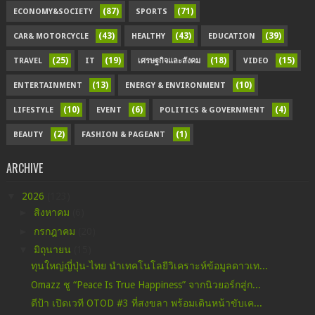
(87)
(71)
ECONOMY&SOCIETY
SPORTS
(43)
(43)
(39)
CAR& MOTORCYCLE
HEALTHY
EDUCATION
(25)
(19)
(18)
(15)
TRAVEL
IT
เศรษฐกิจและสังคม
VIDEO
(13)
(10)
ENTERTAINMENT
ENERGY & ENVIRONMENT
(10)
(6)
(4)
LIFESTYLE
EVENT
POLITICS & GOVERNMENT
(2)
(1)
BEAUTY
FASHION & PAGEANT
ARCHIVE
▼
2026
(123)
►
สิงหาคม
(6)
►
กรกฎาคม
(20)
▼
มิถุนายน
(15)
ทุนใหญ่ญี่ปุ่น-ไทย นำเทคโนโลยีวิเคราะห์ข้อมูลดาวเท...
Omazz ชู “Peace Is True Happiness” จากนิวยอร์กสู่ก...
ดีป้า เปิดเวที OTOD #3 ที่สงขลา พร้อมเดินหน้าขับเค...