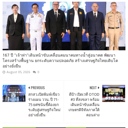
167 ปี "เจ้าท่า"เดินหน้าขับเคลื่อนคมนาคมทางน้ำสู่อนาคต พัฒนา
โครงสร้างพื้นฐาน ยกระดับความปลอดภัย สร้างเศรษฐกิจไทยเติบโต
อย่างยั่งยืน
August 05, 2026
0
PREVIOUS
NEXT
สกสว.เปิดพิมพ์เขียว
ดีป้า เปิดเวที OTOD
ร่างแผน ววน. ปี 71-
#3 ที่สงขลา พร้อม
75 ยศชนันชี้ต้องยก
เดินหน้าขับเคลื่อน
ระดับสู่เศรษฐกิจใหม่
เกษตรดิจิทัลภาคใต้
อย่างยั่งยืน
ตอนล่าง