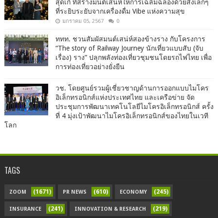
สุดเก๋ ที่สร้างมนต์เสน่ห์ให้การเฉลิมฉลองด้วยสิ่งเล็กๆ
ที่ระยิบระยับจากเครื่องดื่ม Vibe แห่งความสุข
มกราคม 05, 2567
0
ททท. ชวนสัมผัสมนต์เสน่ห์สองข้างราง กับโครงการ
“The story of Railway Journey นักเที่ยวแบบสับ (จับ
เรื่อง) ราง” ปลุกพลังท่องเที่ยวชุมชนโดยรถไฟไทย เพื่อ
การท่องเที่ยวอย่างยั่งยืน
วช. โดยศูนย์รวมผู้เชี่ยวชาญด้านการออกแบบไมโคร
อิเล็กทรอนิกส์แห่งประเทศไทย และเครือข่าย จัด
ประชุมการพัฒนาเทคโนโลยีไมโครอิเล็กทรอนิกส์ ครั้ง
ที่ 4 มุ่งเป้าพัฒนาไมโครอิเล็กทรอนิกส์ของไทยในเวที
โลก
TAGS
(1671)
(610)
(245)
ZOOM
PR NEWS
ECONOMY
(241)
(219)
INSURANCE
INNOVATION & RESEARCH