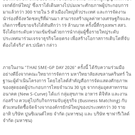
เจกต์ยักษ์ใหญ่’ ซึ่งเราได้เดินทางไปบ่มเพาะศักยภาพผู้ประกอบการ
มาแล้วกว่า 300 รายใน 5 หัวเมืองใหญ่ทั่วประเทศ และการจัดงาน
นำร่องที่จังหวัดชลบุรีที่ผ่านมา สามารถสร้างมูลค่าทางเศรษฐกิจและ
เกิดการซื้อขายจริงได้ทันทีกว่า 19 ล้านบาท ครั้งนี้ที่กรุงเทพฯ สสว.
จึงได้ยกระดับความเข้มข้นด้วยการนำกลุ่มผู้ซื้อรายใหญ่ระดับ
ประเทศมาร่วมเจรจาธุรกิจโดยตรง เพื่อสร้างโอกาสการเติบโตที่จับ
ต้องได้จริง” ดร.ปณิตา กล่าว
ภายในงาน "THAI SME-GP DAY 2026" ครั้งนี้ ได้รับความร่วมมือ
อย่างดียิ่งจากคณะวิทยาการจัดการ มหาวิทยาลัยสงขลานครินทร์ ใน
ฐานะผู้ดำเนินโครงการ โดยไฮไลต์สำคัญคือการจัดแสดงศักยภาพ
ของสุดยอดผู้ประกอบการไทยจำนวน 30 บูธ จากกลุ่มอุตสาหกรรม
อนาคต (New S-Curve) ได้แก่ กลุ่มสุขภาพ อาหาร ดิจิทัล และงาน
ก่อสร้าง ควบคู่ไปกับกิจกรรมจับคู่ธุรกิจ (Business Matching) กับ
ตัวแทนจัดซื้อจัดจ้างจากองค์กรยักษ์ใหญ่ของประเทศกว่า 30 ราย
อาทิ บริษัท ปูนซิเมนต์ไทย จำกัด (มหาชน) และ บริษัท ซาฟารีเวิลด์
จำกัด (มหาชน)