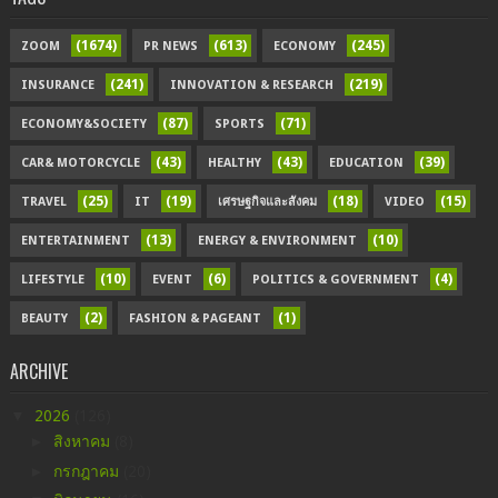
(1674)
(613)
(245)
ZOOM
PR NEWS
ECONOMY
(241)
(219)
INSURANCE
INNOVATION & RESEARCH
(87)
(71)
ECONOMY&SOCIETY
SPORTS
(43)
(43)
(39)
CAR& MOTORCYCLE
HEALTHY
EDUCATION
(25)
(19)
(18)
(15)
TRAVEL
IT
เศรษฐกิจและสังคม
VIDEO
(13)
(10)
ENTERTAINMENT
ENERGY & ENVIRONMENT
(10)
(6)
(4)
LIFESTYLE
EVENT
POLITICS & GOVERNMENT
(2)
(1)
BEAUTY
FASHION & PAGEANT
ARCHIVE
▼
2026
(126)
►
สิงหาคม
(8)
►
กรกฎาคม
(20)