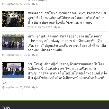
พฤศจิกายน 02, 2566
0
สัมผัสความสุขในทุก Moment กับ ‘Felici’, Prosecco Bar
สุดเก๋ ที่สร้างมนต์เสน่ห์ให้การเฉลิมฉลองด้วยสิ่งเล็กๆ
ที่ระยิบระยับจากเครื่องดื่ม Vibe แห่งความสุข
มกราคม 05, 2567
0
ททท. ชวนสัมผัสมนต์เสน่ห์สองข้างราง กับโครงการ
“The story of Railway Journey นักเที่ยวแบบสับ (จับ
เรื่อง) ราง” ปลุกพลังท่องเที่ยวชุมชนโดยรถไฟไทย เพื่อ
การท่องเที่ยวอย่างยั่งยืน
พฤศจิกายน 03, 2566
0
วช. โดยศูนย์รวมผู้เชี่ยวชาญด้านการออกแบบไมโคร
อิเล็กทรอนิกส์แห่งประเทศไทย และเครือข่าย จัด
ประชุมการพัฒนาเทคโนโลยีไมโครอิเล็กทรอนิกส์ ครั้ง
ที่ 4 มุ่งเป้าพัฒนาไมโครอิเล็กทรอนิกส์ของไทยในเวที
โลก
พฤศจิกายน 03, 2566
0
TAGS