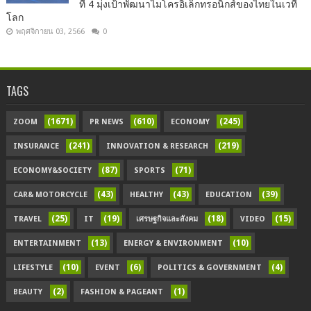
ที่ 4 มุ่งเป้าพัฒนาไมโครอิเล็กทรอนิกส์ของไทยในเวที
โลก
พฤศจิกายน 03, 2566
0
TAGS
(1671)
(610)
(245)
ZOOM
PR NEWS
ECONOMY
(241)
(219)
INSURANCE
INNOVATION & RESEARCH
(87)
(71)
ECONOMY&SOCIETY
SPORTS
(43)
(43)
(39)
CAR& MOTORCYCLE
HEALTHY
EDUCATION
(25)
(19)
(18)
(15)
TRAVEL
IT
เศรษฐกิจและสังคม
VIDEO
(13)
(10)
ENTERTAINMENT
ENERGY & ENVIRONMENT
(10)
(6)
(4)
LIFESTYLE
EVENT
POLITICS & GOVERNMENT
(2)
(1)
BEAUTY
FASHION & PAGEANT