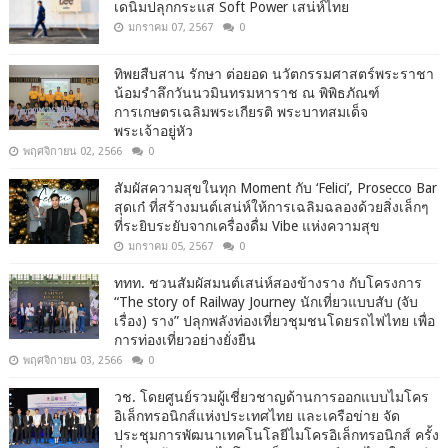
เดนิมปลุกกระแส Soft Power เสน่ห์ไทย
มกราคม 07, 2567
0
ทิพยสืบสาน รักษา ต่อยอด นวัตกรรมศาสตร์พระราชา
น้อมรำลึกวันนวมินทรมหาราช ณ พิพิธภัณฑ์
การเกษตรเฉลิมพระเกียรติ พระบาทสมเด็จ
พระเจ้าอยู่หัว
พฤศจิกายน 02, 2566
0
สัมผัสความสุขในทุก Moment กับ ‘Felici’, Prosecco Bar
สุดเก๋ ที่สร้างมนต์เสน่ห์ให้การเฉลิมฉลองด้วยสิ่งเล็กๆ
ที่ระยิบระยับจากเครื่องดื่ม Vibe แห่งความสุข
มกราคม 05, 2567
0
ททท. ชวนสัมผัสมนต์เสน่ห์สองข้างราง กับโครงการ
“The story of Railway Journey นักเที่ยวแบบสับ (จับ
เรื่อง) ราง” ปลุกพลังท่องเที่ยวชุมชนโดยรถไฟไทย เพื่อ
การท่องเที่ยวอย่างยั่งยืน
พฤศจิกายน 03, 2566
0
วช. โดยศูนย์รวมผู้เชี่ยวชาญด้านการออกแบบไมโคร
อิเล็กทรอนิกส์แห่งประเทศไทย และเครือข่าย จัด
ประชุมการพัฒนาเทคโนโลยีไมโครอิเล็กทรอนิกส์ ครั้ง