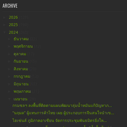
ARCHIVE
►
2026
(123)
►
2025
(190)
▼
2024
(260)
►
ธันวาคม
(22)
►
พฤศจิกายน
(12)
►
ตุลาคม
(17)
►
กันยายน
(15)
►
สิงหาคม
(20)
►
กรกฎาคม
(12)
►
มิถุนายน
(13)
►
พฤษภาคม
(21)
▼
เมษายน
(28)
กรมชลฯ ลงพื้นที่ติดตามแผนพัฒนาลุ่มน้ำหมันแก้ปัญหาภ...
“นฤมล” ผู้แทนการค้าไทย เผย ผู้ประกอบการจีนสนใจนำเข...
ไฮเซ่นส์ ภูมิภาคอาเซียน จัดการประชุมพันธมิตรยิ่งให...