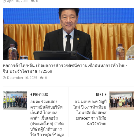
April 10, 2026
0
หอการค้าไทย-จีน เปิดผลการสำรวจดัชนีความเชื่อมั่นหอการค้าไทย-
จีน ประจำไตรมาส 1/2569
December 16, 2025
0
PREVIOUS
NEXT
อมตะ ร่วมแสดง
อว. มอบของขวัญปี
ความยินดีกับบริษัท
ใหม่ ปี 67 “เท้าเทียม
เอ็นทีที โกลบอล
ไดนามิกส์เอสเพส
ดาต้า เซ็นเตอร์ส
(sPace)” จาก ฝีมือ
(ประเทศไทย) จำกัด
นักวิจัยไทย
บริษัทผู้นำด้านการ
ให้บริการศูนย์ข้อมูล