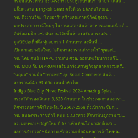
กรมชลประทาน ชงโครงการประตูระบายน้ำ “น้ำปั้ว-ไหล่น่...
ปลื้ม!!! งาน Bangkok Gems ครั้งที่ 69 ผลักดันไทยเป...
วช. ดึงงานวิจัย “ไทยอารี” สร้างคุณภาพชีวิตผู้สูงอา...
พบประสบการณ์ใหม่ๆ ในงานแสดงสินค้าอาหารและเครื่องดื...
ดีพร้อม ผนึก วช. ดันงานวิจัยขึ้นห้าง เสริมแกร่งเศร...
มูลนิธิป่อเต็กตึ๊ง ทุ่มงบกว่า 1 ล้านบาท ลงพื้นที่ ...
เปิดฉากอย่างยิ่งใหญ่ “อภิมหาสงกรานต์รางน้ำ” ชูซอฟ...
วช. โดย ศูนย์ HTAPC ร่วมกับ ศวอ. ถอดบทเรียนการแก้ไ...
วช. MOU กับ DIPROM เสริมแกร่งเศรษฐกิจอุตสาหกรรมสร้...
“นฤมล” ร่วมมือ “Tencent" ลุย Social Commerce สินค้...
สงกรานต์ฉ่ำ 93 พิกัด เล่นน้ำทั่วไทย
Indigo Blue City Phrae Festival 2024 Amazing Splas...
กรุงศรีสำรองเงินสด 9,628 ล้านบาท ในช่วงเทศกาลสงกรา...
ทิศทางหอการค้าไทย-จีน ปี 2567-2568 ตั้งเป้ากระชับค...
วช. สนองพระราชดำริ หนุน ม.นเรศวร ศึกษาพันธุกรรม “ม...
อว. มอบของขวัญปีใหม่ ปี 67 “เท้าเทียมไดนามิกส์เอสเ...
ผลการสำรวจดัชนีความเชื่อความเชื่อมั่นหอการค้าไทย-จ...