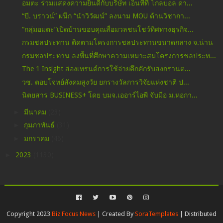
อมตะ ร่วมแสดงความยินดีกับบริษัท เอ็นทีที โกลบอล ดา...
“บี. บราวน์” ผนึก “นำวิวัฒน์” ลงนาม MOU ด้านวิชากา...
“กลุ่มอมตะ”เปิดบ้านขอบคุณสื่อมวลชนโชว์ทิศทางธุรกิจ...
กรมชลประทาน ติดตามโครงการชลประทานขนาดกลาง จ.น่าน
กรมชลประทาน ลงพื้นที่ศึกษาความเหมาะสมโครงการชลประท...
The 1 Insight ส่องเทรนด์การใช้จ่ายคึกคักรับสงกรานต...
วช. ตอบโจทย์สังคมสูงวัย ยกรางวัลการวิจัยแห่งชาติ ป...
นิตยสาร BUSINESS+ โดย บมจ.เออาร์ไอพี จับมือ ม.หอกา...
►
มีนาคม
(23)
►
กุมภาพันธ์
(31)
►
มกราคม
(46)
►
2023
(1130)
Copyright 2023
Biz Focus News
| Created By
SoraTemplates
| Distributed