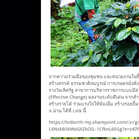
จากความร่วมมือของชุมชน และหน่วยงานในพื้นที
สร้างสรรค์ ธรรมชาติสมบูรณ์ การเกษตรมั่งคั่ง
รางวัลเลิศรัฐ สาขาการบริหารราชการแบบมีส
(Effective Change) ผลงานระดับดีเด่น จา
สร้างรายได้ ร่วมแรงใจให้ท้องอิ่ม สร้างรอย
จ.น่าน ได้ที่ Link นี้
https://hrdiorth-my.sharepoint.com/:v:/
LXNskBS6WuGXZkOIL-1CfknL6EGg?e=z47