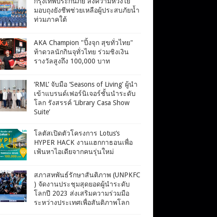
กรุงเทพประกันภัย ส่งความห่วงใย
มอบถุงยังชีพช่วยเหลือผู้ประสบภัยน้ำ
ท่วมภาคใต้
AKA Champion "ปิ้งจุก สุขทั่วไทย"
ท้าดวลนักกินจุทั่วไทย ร่วมชิงเงิน
รางวัลสูงถึง 100,000 บาท
‘RML’ จับมือ ‘Seasons of Living’ ผู้นำ
เข้าแบรนด์เฟอร์นิเจอร์ชั้นนำระดับ
โลก รังสรรค์ ‘Library Casa Show
Suite’
โลตัสเปิดตัวโครงการ Lotus’s
HYPER HACK งานแฮกกาธอนเพื่อ
เฟ้นหาไอเดียจากคนรุ่นใหม่
สภาสหพันธ์รักษาสันติภาพ (UNPKFC
) จัดงานประชุมสุดยอดผู้นำระดับ
โลกปี 2023 ส่งเสริมความร่วมมือ
ระหว่างประเทศเพื่อสันติภาพโลก