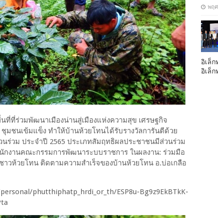
พฤศ
อิเล็ก
อิเล็
่ที่ร่วมพัฒนาเมืองน่านสู่เมืองแห่งความสุข เศรษฐกิจ
 ชุมชนเข้มแข็ง ทำให้บ้านห้วยโทนได้รับรางวัลการันตีด้วย
่วนร่วม ประจำปี 2565 ประเภทสัมฤทธิผลประชาชนมีส่วนร่วม
กสำนักงานคณะกรรมการพัฒนาระบบราชการ ในผลงาน: ร่วมมือ
ยิ้มชาวห้วยโทน ติดตามความสำเร็จของบ้านห้วยโทน อ.บ่อเกลือ
g/personal/phutthiphatp_hrdi_or_th/ESP8u-Bg9z9EkBTkK-
Pta