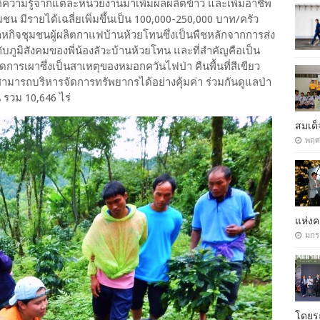
ค์ความรู้จากแต่ละหน่วยงานมาเพิ่มผลผลิตข้าว และเพิ่มอาชีพ
น มีรายได้เฉลี่ยเพิ่มขึ้นเป็น 100,000-250,000 บาท/ครัว
าหกิจชุมชนผู้ผลิตกาแฟบ้านห้วยโทนซึ่งเป็นพืชหลักจากการส่ง
งกับภูมิสังคมของพี่น้องลัวะบ้านห้วยโทน และที่สำคัญคือเป็น
 ลดการเผาซึ่งเป็นสาเหตุของหมอกควันไฟป่า คืนพื้นที่สีเขียว
สามารถบริหารจัดการทรัพยากรได้อย่างคุ้มค่า ร่วมกันดูแลป่า
น รวม 10,646 ไร่
สมเด็
พฤศ
แห่ง
มกร
โดยรถ