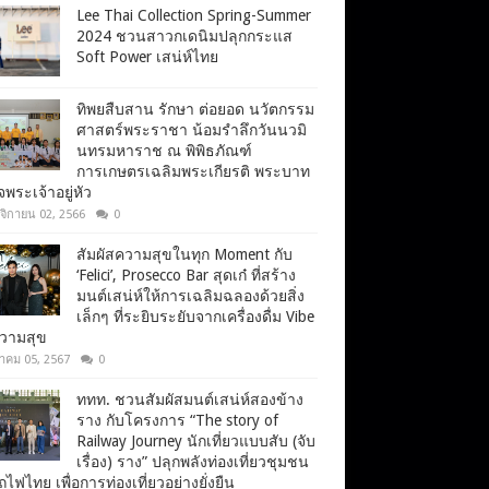
Lee Thai Collection Spring-Summer
2024 ชวนสาวกเดนิมปลุกกระแส
Soft Power เสน่ห์ไทย
ทิพยสืบสาน รักษา ต่อยอด นวัตกรรม
ศาสตร์พระราชา น้อมรำลึกวันนวมิ
นทรมหาราช ณ พิพิธภัณฑ์
การเกษตรเฉลิมพระเกียรติ พระบาท
จพระเจ้าอยู่หัว
จิกายน 02, 2566
0
สัมผัสความสุขในทุก Moment กับ
‘Felici’, Prosecco Bar สุดเก๋ ที่สร้าง
มนต์เสน่ห์ให้การเฉลิมฉลองด้วยสิ่ง
เล็กๆ ที่ระยิบระยับจากเครื่องดื่ม Vibe
ความสุข
าคม 05, 2567
0
ททท. ชวนสัมผัสมนต์เสน่ห์สองข้าง
ราง กับโครงการ “The story of
Railway Journey นักเที่ยวแบบสับ (จับ
เรื่อง) ราง” ปลุกพลังท่องเที่ยวชุมชน
ไฟไทย เพื่อการท่องเที่ยวอย่างยั่งยืน