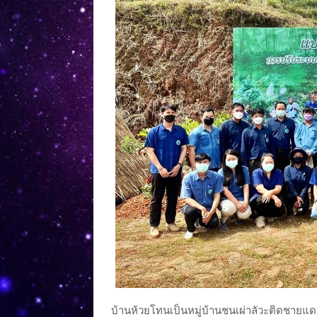
บ้านห้วยโทนเป็นหมู่บ้านชนเผ่าลัวะติดชายแด