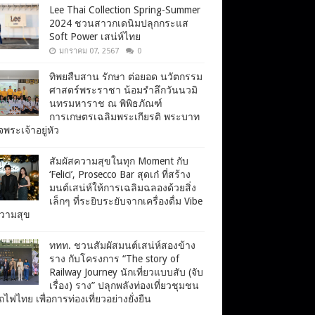
Lee Thai Collection Spring-Summer
2024 ชวนสาวกเดนิมปลุกกระแส
Soft Power เสน่ห์ไทย
มกราคม 07, 2567
0
ทิพยสืบสาน รักษา ต่อยอด นวัตกรรม
ศาสตร์พระราชา น้อมรำลึกวันนวมิ
นทรมหาราช ณ พิพิธภัณฑ์
การเกษตรเฉลิมพระเกียรติ พระบาท
จพระเจ้าอยู่หัว
สัมผัสความสุขในทุก Moment กับ
‘Felici’, Prosecco Bar สุดเก๋ ที่สร้าง
มนต์เสน่ห์ให้การเฉลิมฉลองด้วยสิ่ง
เล็กๆ ที่ระยิบระยับจากเครื่องดื่ม Vibe
ความสุข
ททท. ชวนสัมผัสมนต์เสน่ห์สองข้าง
ราง กับโครงการ “The story of
Railway Journey นักเที่ยวแบบสับ (จับ
เรื่อง) ราง” ปลุกพลังท่องเที่ยวชุมชน
ไฟไทย เพื่อการท่องเที่ยวอย่างยั่งยืน