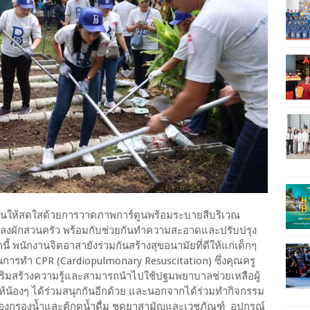
สีสันให้สดใสด้วยการวาดภาพการ์ตูนพร้อมระบายสีบริเวณ
ปลงผักสวนครัว พร้อมกับช่วยกันทำความสะอาดและปรับปรุง
านี้ พนักงานจิตอาสายังร่วมกันสร้างสุขอนามัยที่ดีให้แก่เด็กๆ
นการทำ CPR (Cardiopulmonary Resuscitation) ซึ่งคุณครู
่อเสริมสร้างความรู้และสามารถนำไปใช้ปฐมพยาบาลช่วยเหลือผู้
งๆ ให้น้องๆ ได้ร่วมสนุกกันอีกด้วย และนอกจากได้ร่วมทำกิจกรรม
ื่องกรองน้ำและตู้กดน้ำดื่ม ชุดยาสามัญและเวชภัณฑ์ อุปกรณ์