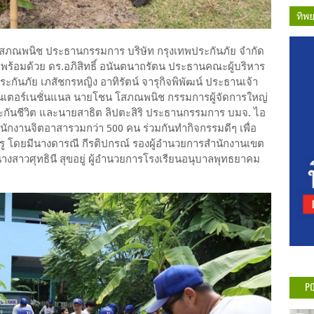
ทิพ
ย โสภณพนิช ประธานกรรมการ บริษัท กรุงเทพประกันภัย จำกัด
้อมด้วย ดร.อภิสิทธิ์ อนันตนาถรัตน ประธานคณะผู้บริหาร
ันภัย เภสัชกรหญิง อาทิรัตน์ จารุกิจพิพัฒน์ ประธานเจ้า
ินเตอร์เนชั่นแนล นายโชน โสภณพนิช กรรมการผู้จัดการใหญ่
ะกันชีวิต และนายสาธิต ลิปตะสิริ ประธานกรรมการ บมจ. ไอ
นักงานจิตอาสารวมกว่า 500 คน ร่วมกันทำกิจกรรมดีๆ เพื่อ
ครู โดยมีนางดารณี กีรติปกรณ์ รองผู้อำนวยการสำนักงานเขต
างสาวศุทธินี สุขอยู่ ผู้อำนวยการโรงเรียนอนุบาลพุทธยาคม
PO