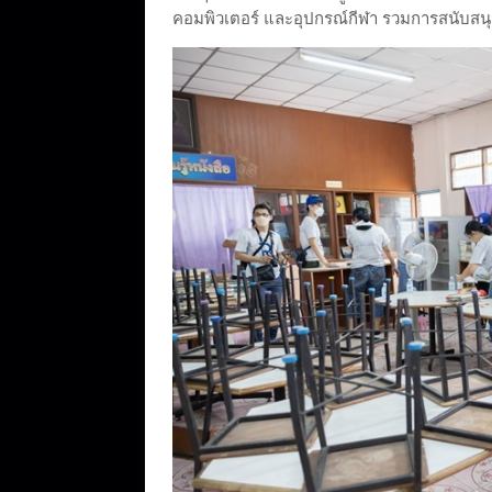
คอมพิวเตอร์ และอุปกรณ์กีฬา รวมการสนับสนุนท