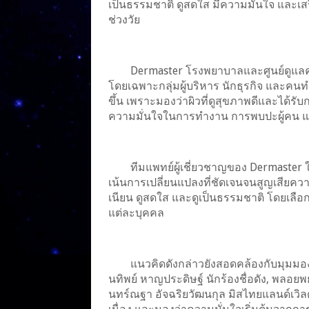
เป็นธรรมชาติ ดูสดใส มีความมั่นใจ และเ
ช่วงวัย
Dermaster โรงพยาบาลและศูนย์ดูแลควา
โดยเฉพาะกลุ่มผู้บริหาร นักธุรกิจ และค
ขึ้น เพราะมองว่าผิวที่ดูสุขภาพดีและได้ร
ความมั่นใจในการทำงาน การพบปะผู้คน แ
ทีมแพทย์ผู้เชี่ยวชาญของ Dermaster ให
เน้นการเปลี่ยนแปลงที่ชัดเจนจนสูญเสียควา
เนียน ดูสดใส และดูเป็นธรรมชาติ โดยเล
แต่ละบุคคล
แนวคิดดังกล่าวยังสอดคล้องกับมุมมอ
นทิพย์ หาญประดิษฐ์ นักร้องชื่อดัง, พลอย
นทร์ณฐา อัจฉริยวัฒนกุล มิสไทยแลนด์เวิลด