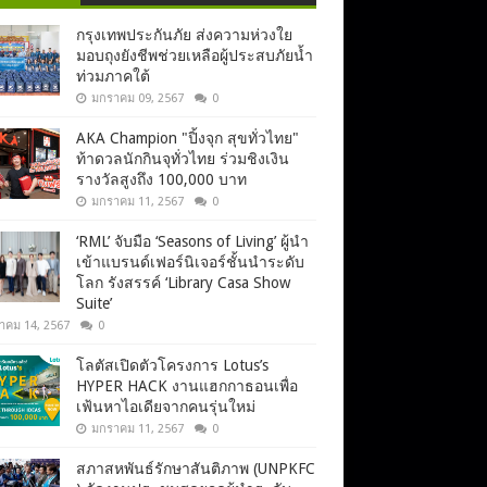
กรุงเทพประกันภัย ส่งความห่วงใย
มอบถุงยังชีพช่วยเหลือผู้ประสบภัยน้ำ
ท่วมภาคใต้
มกราคม 09, 2567
0
AKA Champion "ปิ้งจุก สุขทั่วไทย"
ท้าดวลนักกินจุทั่วไทย ร่วมชิงเงิน
รางวัลสูงถึง 100,000 บาท
มกราคม 11, 2567
0
‘RML’ จับมือ ‘Seasons of Living’ ผู้นำ
เข้าแบรนด์เฟอร์นิเจอร์ชั้นนำระดับ
โลก รังสรรค์ ‘Library Casa Show
Suite’
าคม 14, 2567
0
โลตัสเปิดตัวโครงการ Lotus’s
HYPER HACK งานแฮกกาธอนเพื่อ
เฟ้นหาไอเดียจากคนรุ่นใหม่
มกราคม 11, 2567
0
สภาสหพันธ์รักษาสันติภาพ (UNPKFC