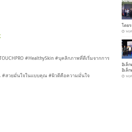
โดยรถ
พฤศ
K
OUCHPRO #HealthySkin #บุคลิกภาพที่ดีเริ่มจากการ
อิเล็ก
อิเล็
#สวยมั่นใจในแบบคุณ #ผิวดีคือความมั่นใจ
พฤศ