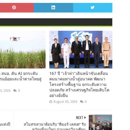
 สมอ. ดัน AI ยกระดับ
167 ปี "เจ้าท่า"เดินหน้าขับเคลื่อน
รมอ้อยและน้ำตาลไทยสู่
คมนาคมทางน้ำสู่อนาคต พัฒนา
โครงสร้างพื้นฐาน ยกระดับความ
ปลอดภัย สร้างเศรษฐกิจไทยเติบโต
5, 2026
0
อย่างยั่งยืน
August 05, 2026
0
NEXT
นแห่งปี
สโมสรเสวนาต้อนรับ “ติมอร์-เลสเต” รับ
ขวัญเพื่อนใหม่ อ่านบทกวีอาเซียน