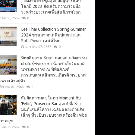
) จัดงานประชุมสุดยอดผู้นำระดับ
โลกปี 2023 ส่งเสริมความร่วมมือ
ระหว่างประเทศเพื่อสันติภาพโลก
าคม 08, 2567
0
Lee Thai Collection Spring-Summer
2024 ชวนสาวกเดนิมปลุกกระแส
Soft Power เสน่ห์ไทย
มกราคม 07, 2567
0
ทิพยสืบสาน รักษา ต่อยอด นวัตกรรม
ศาสตร์พระราชา น้อมรำลึกวันนวมิ
นทรมหาราช ณ พิพิธภัณฑ์
การเกษตรเฉลิมพระเกียรติ พระบาท
จพระเจ้าอยู่หัว
จิกายน 02, 2566
0
สัมผัสความสุขในทุก Moment กับ
‘Felici’, Prosecco Bar สุดเก๋ ที่สร้าง
มนต์เสน่ห์ให้การเฉลิมฉลองด้วยสิ่ง
เล็กๆ ที่ระยิบระยับจากเครื่องดื่ม Vibe
ความสุข
าคม 05, 2567
0