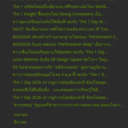
The 1 บริษัทไทยหนึ่งเดียวบนเวทีรีเทลระดับโลก World...
The 1 Insight ชี้คนรุ่นใหม่ (Young Consumers) เป็น...
ชาวอุดรเตรียมม่วนกันให้เต็มที่! พบกับ “The 1 Day M...
SACIT จัดเต็มงานคราฟต์ไทยร่วมสมัย ครบวงจร ที่ “Cra...
BEDGEAR เดินหน้าสร้างมาตรฐานใหม่ของ “Performance S...
BEDGEAR กับอนาคตของ “Performance Sleep” เมื่อการน...
ชาวเชียงใหม่เตรียมม่วนให้สุดพลัง! พบกับ “The 1 Day...
Lotus Mattress จับมือ SB Design Square จัดโปรฯ ใหญ...
DE Fund ต่อยอดภารกิจ "คลินิกกองทุน" สู่สุราษฎร์ธาน...
ชาวราชพฤกษ์ปักหมุดไว้เลย 9 พ.ค.นี้! พบกับ “The 1 D...
The 1 Day 2026 ปรากฏการณ์สุดคุ้มแห่งปี ช้อปไม่หยุด...
ส่งหนังสือให้ถึงมือเด็ก…และต่อยอดการเรียนรู้ให้ยั่...
The 1 Day 2026 ปรากฏการณ์สุดคุ้มแห่งปี ช้อปไม่หยุด...
“สรรเพชญ” รัฐมนตรีช่วยว่าการกระทรวงคมนาคม มอบนโยบา...
►
เมษายน
(24)
►
มีนาคม
(12)