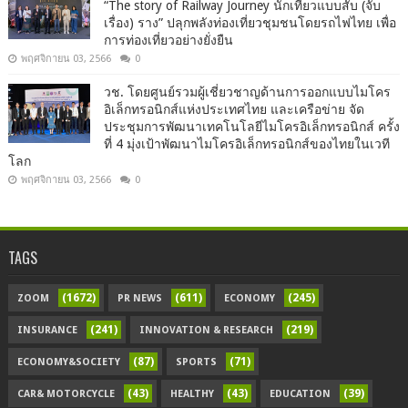
“The story of Railway Journey นักเที่ยวแบบสับ (จับ
เรื่อง) ราง” ปลุกพลังท่องเที่ยวชุมชนโดยรถไฟไทย เพื่อ
การท่องเที่ยวอย่างยั่งยืน
พฤศจิกายน 03, 2566
0
วช. โดยศูนย์รวมผู้เชี่ยวชาญด้านการออกแบบไมโคร
อิเล็กทรอนิกส์แห่งประเทศไทย และเครือข่าย จัด
ประชุมการพัฒนาเทคโนโลยีไมโครอิเล็กทรอนิกส์ ครั้ง
ที่ 4 มุ่งเป้าพัฒนาไมโครอิเล็กทรอนิกส์ของไทยในเวที
โลก
พฤศจิกายน 03, 2566
0
TAGS
(1672)
(611)
(245)
ZOOM
PR NEWS
ECONOMY
(241)
(219)
INSURANCE
INNOVATION & RESEARCH
(87)
(71)
ECONOMY&SOCIETY
SPORTS
(43)
(43)
(39)
CAR& MOTORCYCLE
HEALTHY
EDUCATION