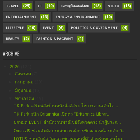
(25)
(19)
(18)
(15)
TRAVEL
IT
เศรษฐกิจและสังคม
VIDEO
(13)
(10)
ENTERTAINMENT
ENERGY & ENVIRONMENT
(10)
(6)
(4)
LIFESTYLE
EVENT
POLITICS & GOVERNMENT
(2)
(1)
BEAUTY
FASHION & PAGEANT
ARCHIVE
▼
2026
(124)
►
สิงหาคม
(7)
►
กรกฎาคม
(20)
►
มิถุนายน
(15)
▼
พฤษภาคม
(19)
TK Park เสริมพลังร้านหนังสืออิสระ ให้การอ่านเติบโต...
TK Park ผนึก Britannica เปิดตัว “Britannica Librar...
ปักหมุด EVENT สำนักงานพาณิชย์จังหวัดตรัง นำผู้ประก...
Omazz® ชวนสัมผัสประสบการณ์การพักผ่อนเหนือระดับ กั...
LOTUS ชวนสัมผัส “คุณภาพการนอนที่ดี” สำหรับทุกคนในบ...