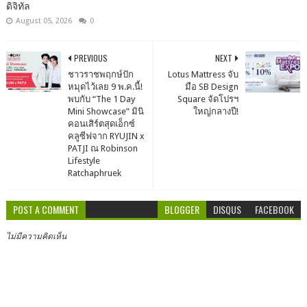
ดิจิทัล
August 05, 2026
0
PREVIOUS
NEXT
ชาวราชพฤกษ์ปัก
Lotus Mattress จับ
หมุดไว้เลย 9 พ.ค.นี้!
มือ SB Design
พบกับ “The 1 Day
Square จัดโปรฯ
Mini Showcase” มินิ
ใหญ่กลางปี!
คอนเสิร์ตสุดเอ็กซ์
คลูซีฟจาก RYUJIN x
PATJI ณ Robinson
Lifestyle
Ratchaphruek
POST A COMMENT
BLOGGER
DISQUS
FACEBOOK
ไม่มีความคิดเห็น