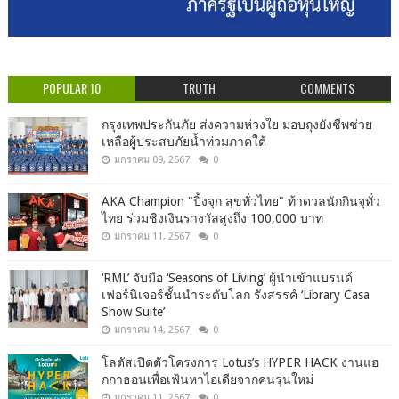
POPULAR 10
TRUTH
COMMENTS
กรุงเทพประกันภัย ส่งความห่วงใย มอบถุงยังชีพช่วย
เหลือผู้ประสบภัยน้ำท่วมภาคใต้
มกราคม 09, 2567
0
AKA Champion "ปิ้งจุก สุขทั่วไทย" ท้าดวลนักกินจุทั่ว
ไทย ร่วมชิงเงินรางวัลสูงถึง 100,000 บาท
มกราคม 11, 2567
0
‘RML’ จับมือ ‘Seasons of Living’ ผู้นำเข้าแบรนด์
เฟอร์นิเจอร์ชั้นนำระดับโลก รังสรรค์ ‘Library Casa
Show Suite’
มกราคม 14, 2567
0
โลตัสเปิดตัวโครงการ Lotus’s HYPER HACK งานแฮ
กกาธอนเพื่อเฟ้นหาไอเดียจากคนรุ่นใหม่
มกราคม 11, 2567
0