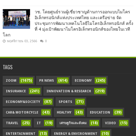
วช. โดยศูนย์รวมผู้เชี่ยวชาญด้านการออกแบบไมโคร
อิเล็กทรอนิกส์แห่งประเทศไทย และเครือข่าย จัด
ประชุมการพัฒนาเทคโนโลยีไมโครอิเล็กทรอนิกส์ ครั้ง
ที่ 4 มุ่งเป้าพัฒนาไมโครอิเล็กทรอนิกส์ของไทยในเวที
โลก
พฤศจิกายน 03, 2566
0
TAGS
(1675)
(614)
(245)
ZOOM
PR NEWS
ECONOMY
(241)
(219)
INSURANCE
INNOVATION & RESEARCH
(87)
(71)
ECONOMY&SOCIETY
SPORTS
(43)
(43)
(39)
CAR& MOTORCYCLE
HEALTHY
EDUCATION
(25)
(19)
(18)
(15)
TRAVEL
IT
เศรษฐกิจและสังคม
VIDEO
(13)
(10)
ENTERTAINMENT
ENERGY & ENVIRONMENT