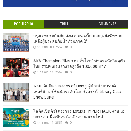
POPULAR 10
TRUTH
COMMENTS
กรุงเทพประกันภัย ส่งความห่วงใย มอบถุงยังชีพช่วย
เหลือผู้ประสบภัยน้ำท่วมภาคใต้
มกราคม 09, 2567
0
AKA Champion "ปิ้งจุก สุขทั่วไทย" ท้าดวลนักกินจุทั่ว
ไทย ร่วมชิงเงินรางวัลสูงถึง 100,000 บาท
มกราคม 11, 2567
0
‘RML’ จับมือ ‘Seasons of Living’ ผู้นำเข้าแบรนด์
เฟอร์นิเจอร์ชั้นนำระดับโลก รังสรรค์ ‘Library Casa
Show Suite’
โลตัสเปิดตัวโครงการ Lotus’s HYPER HACK งานแฮ
กกาธอนเพื่อเฟ้นหาไอเดียจากคนรุ่นใหม่
มกราคม 11, 2567
0