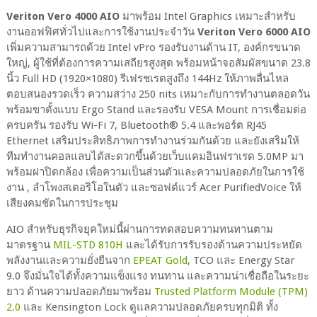
Veriton Vero 4000 AIO
มาพร้อม Intel Graphics เหมาะสำหรับ
งานออฟฟิศทั่วไปและการใช้งานประจำวัน
Veriton Vero 6000 AIO
เพิ่มความสามารถด้วย Intel vPro รองรับงานด้าน IT, องค์กรขนาด
ใหญ่, ผู้ใช้ที่ต้องการความเสถียรสูงสุด พร้อมหน้าจอสัมผัสขนาด 23.8
นิ้ว Full HD (1920×1080) รีเฟรชเรตสูงถึง 144Hz ให้ภาพลื่นไหล
ตอบสนองรวดเร็ว ความสว่าง 250 nits เหมาะกับการทำงานตลอดวัน
พร้อมขาตั้งแบบ Ergo Stand และรองรับ VESA Mount การเชื่อมต่อ
ครบครัน รองรับ Wi-Fi 7, Bluetooth® 5.4 และพอร์ต RJ45
Ethernet เสริมประสิทธิภาพการทำงานร่วมกันด้วย และยังเสริมให้
ทีมทำงานคอลแลบได้สะดวกขึ้นด้วยเว็บแคมอินฟราเรด 5.0MP มา
พร้อมฝาปิดกล้อง เพื่อความเป็นส่วนตัวและความปลอดภัยในการใช้
งาน , ลำโพงสเตอริโอในตัว และซอฟต์แวร์ Acer PurifiedVoice ให้
เสียงคมชัดในการประชุม
AIO สำหรับธุรกิจยุคใหม่นี้ผ่านการทดสอบความทนทานตาม
มาตรฐาน
MIL-STD 810H
และได้รับการรับรองด้านความประหยัด
พลังงานและความยั่งยืนจาก
EPEAT Gold
, TCO และ Energy Star
9.0 จึงมั่นใจได้ทั้งความแข็งแรง ทนทาน และความน่าเชื่อถือในระยะ
ยาว ด้านความปลอดภัยมาพร้อม
Trusted Platform Module (TPM)
2.0
และ Kensington Lock ดูแลความปลอดภัยครบทุกมิติ ทั้ง