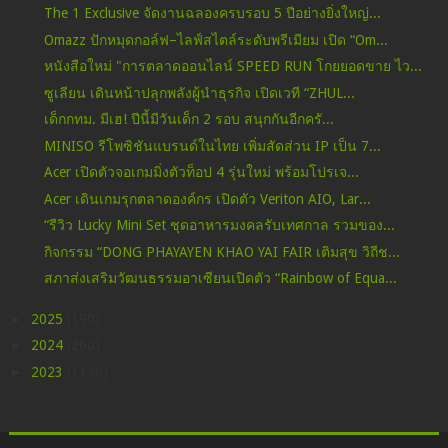
The 1 Exclusive จัดงานฉลองครบรอบ 5 ปีอย่างยิ่งใหญ่...
Omazz ปักหมุดกอล์ฟ–ไลฟ์สไตล์ระดับพรีเมียม เปิด “Om...
หนังสือใหม่ "การตลาดออนไลน์ SPEED RUN โกยยอดขาย ไว...
ซูเลียน เดินหน้าปลุกพลังผู้นำธุรกิจ เปิดเวที “ZHUL...
เด็กกทม. มีเฮ! ปีนี้มีวันเด็ก 2 รอบ สนุกกันอีกครั...
MINISO รีโพซิชันแบรนด์ในไทย เพิ่มสัดส่วน IP เป็น 7...
Acer เปิดตัวจอเกมมิ่งตัวท็อป 4 รุ่นใหม่ พร้อมโปรเจ...
Acer เดินเกมรุกตลาดองค์กร เปิดตัว Veriton AIO, Lar...
“รีวิว Lucky Mini Set ชุดอาหารมงคลรับเทศกาล รวมของ...
กิจกรรม “DONG PHAYAYEN KHAO YAI FAIR เติมสุข วิถีช...
สภาส่งเสริมวัฒนธรรมอาเซียนเปิดตัว “Rainbow of Equa...
►
2025
(190)
►
2024
(260)
►
2023
(1130)