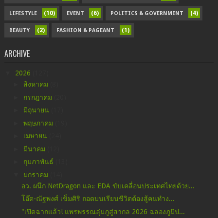
(10)
(6)
(4)
LIFESTYLE
EVENT
POLITICS & GOVERNMENT
(2)
(1)
BEAUTY
FASHION & PAGEANT
ARCHIVE
▼
2026
(127)
►
สิงหาคม
(8)
►
กรกฎาคม
(20)
►
มิถุนายน
(17)
►
พฤษภาคม
(19)
►
เมษายน
(24)
►
มีนาคม
(12)
►
กุมภาพันธ์
(13)
▼
มกราคม
(14)
อว. ผนึก NetDragon และ EDA ขับเคลื่อนประเทศไทยด้วย...
โอ๊ต-ณัฐพงศ์ เข็มศิริ ถอดบนเรียนชีวิตต้องสู้คนทำง...
​"เปิดฉากแล้ว! แพรพรรณลุ่มภูสู่สากล 2026 ฉลองภูมิป...