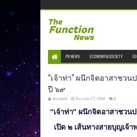
PR NEWS
ECONOMY&SOCIETY
ED
“เจ้าท่า” ผนึกจิตอาสาชวนป
ปี ๖๙
worawut
ธันวาคม 27, 2568
0
“เจ้าท่า” ผนึกจิตอาสาชวนปร
เปิด ๒ เส้นทางสายบุญเจ้า