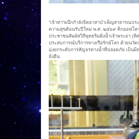
“เจ้าท่า”ผนึกกำลังจิตอาสาบำเพ็ญสาธารณป
ความสุขต้อนรับปีใหม่ พ.ศ. ๒๕๖๙ คิกออฟโครง
ประชาชนสัมผัสวิถีพุทธริมฝั่งน้ำเจ้าพระยา (ท
ประสบการณ์บริการทางเรือรักษ์โลก ด้วยนวัต
มุ่งยกระดับการสัญจรทางน้ำที่ปลอดภัย เป็นมิ
ยั่งยืน