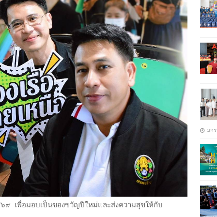
มกร
๒๕๖๙ เพื่อมอบเป็นของขวัญปีใหม่และส่งความสุขให้กับ