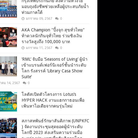
กรุงเทพประกันภัย ส่งความห่วงใย
มอบถุงยังชีพช่วยเหลือผู้ประสบภัยน้ำ
ท่วมภาคใต้
มกราคม 09, 2567
0
AKA Champion "ปิ้งจุก สุขทั่วไทย"
ท้าดวลนักกินจุทั่วไทย ร่วมชิงเงิน
รางวัลสูงถึง 100,000 บาท
มกราคม 11, 2567
0
‘RML’ จับมือ ‘Seasons of Living’ ผู้นำ
เข้าแบรนด์เฟอร์นิเจอร์ชั้นนำระดับ
โลก รังสรรค์ ‘Library Casa Show
Suite’
าคม 14, 2567
0
โลตัสเปิดตัวโครงการ Lotus’s
HYPER HACK งานแฮกกาธอนเพื่อ
เฟ้นหาไอเดียจากคนรุ่นใหม่
สภาสหพันธ์รักษาสันติภาพ (UNPKFC
) จัดงานประชุมสุดยอดผู้นำระดับ
โลกปี 2023 ส่งเสริมความร่วมมือ