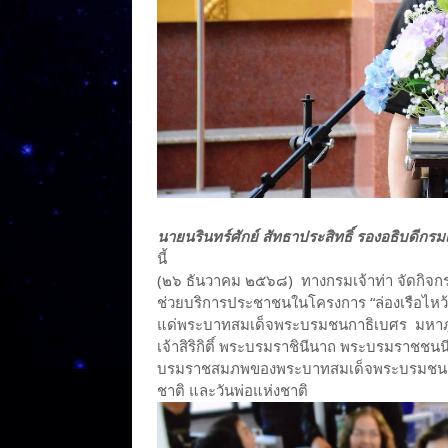
นายนรินทร์ศักย์ สัทธาประสิทธิ์ รองอธิบดีกรม
นี้
(๒๖ ธันวาคม ๒๕๖๘) ทางกรมเจ้าท่า จัดกิจ
ช่วยบริการประชาชนในโครงการ “ล่องเรือไหว้พ
แด่พระบาทสมเด็จพระบรมชนกาธิเบศร มหาภ
เจ้าสิริกิติ์ พระบรมราชินีนาถ พระบรมราชชนน
บรมราชสมภพของพระบาทสมเด็จพระบรมชนกา
ชาติ และวันพ่อแห่งชาติ