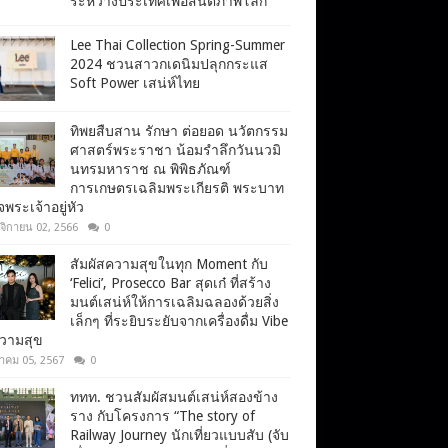
ระหว่างประเทศเพื่อสันติภาพโลก
Lee Thai Collection Spring-Summer
2024 ชวนสาวกเดนิมปลุกกระแส
Soft Power เสน่ห์ไทย
ทิพยสืบสาน รักษา ต่อยอด นวัตกรรม
ศาสตร์พระราชา น้อมรำลึกวันนวมิ
นทรมหาราช ณ พิพิธภัณฑ์
การเกษตรเฉลิมพระเกียรติ พระบาท
จพระเจ้าอยู่หัว
จิกายน 02, 2566
0
สัมผัสความสุขในทุก Moment กับ
‘Felici’, Prosecco Bar สุดเก๋ ที่สร้าง
มนต์เสน่ห์ให้การเฉลิมฉลองด้วยสิ่ง
เล็กๆ ที่ระยิบระยับจากเครื่องดื่ม Vibe
ความสุข
าคม 05, 2567
0
ททท. ชวนสัมผัสมนต์เสน่ห์สองข้าง
ราง กับโครงการ “The story of
Railway Journey นักเที่ยวแบบสับ (จับ