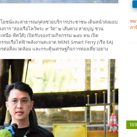
ระโยชน์และสาธารณกุศลช่วยบริการประชาชน เดินหน้าส่งมอบ
การ “ล่องเรือไหว้พระ ๙ วัด” ๒ เส้นทาง สายบุญ ชวน
ิศเหนือ-ทิศใต้) เปิดรับจองร่วมกิจกรรม ๒๔o คน เปิด
กรรมเรือไฟฟ้าพลังงานสะอาด MINE Smart Ferry (เรือ EA)
ตรต่อสิ่งแวดล้อม และกระตุ้นเศรษฐกิจการท่องเที่ยวอย่าง
TOT