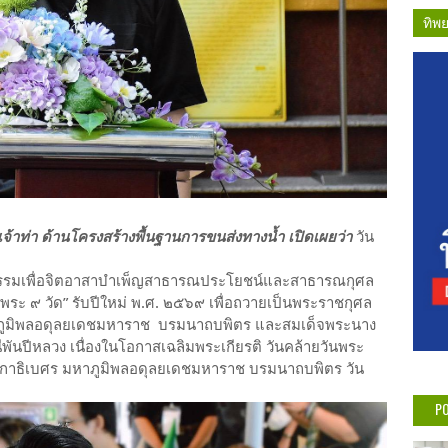
ทิพ
เจ้าท่า ด้านโครงสร้างพื้นฐานการขนส่งทางน้ำ เปิดเผยว่า
วัน
กรรมเพื่อจิตอาสาบำเพ็ญสาธารณประโยชน์และสาธารณกุศล
ระ ๙ วัด” รับปีใหม่ พ.ศ. ๒๕๖๙ เพื่อถวายเป็นพระราชกุศล
ูมิพลอดุลยเดชมหาราช บรมนาถบพิตร และสมเด็จพระนาง
ีพันปีหลวง เนื่องในโอกาสเฉลิมพระเกียรติ วันคล้ายวันพระ
ธิเบศร มหาภูมิพลอดุลยเดชมหาราช บรมนาถบพิตร วัน
PO