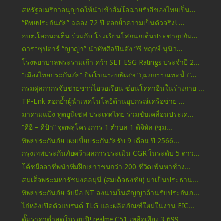
สหรัฐอเมริกาอนุญาตให้นำเข้าส้มโอฉายรังสีของไทยเป็น...
“ทิพยประกันภัย” ฉลอง 72 ปี ตอกย้ำความเป็นตัวจริง! ...
อบต.โสกนกเต็น ร่วมกับ โรงเรียนโสกนกเต็นประชาอุปถัม...
ดาราซุปตาร์ “ญาญ่า” นำทัพศิลปินดัง “ซี พฤกษ์-นุนิว...
โรงพยาบาลพระรามเก้า คว้า SET ESG Ratings ประจำปี 2...
“เมืองไทยประกันภัย” ปิดโขนรอบพิเศษ “กุมภกรรณทดน้ำ”...
กรมศุลกากรจับชายชาวไอวอเรียน ซ่อนโคคาอีนในร่างกาย ...
TP-Link ตอกย้ำผู้นำเทคโนโลยีด้านอุปกรณ์เครือข่าย ...
มาดามแป้ง ทูตยูนิเซฟ ประเทศไทย ร่วมขับเคลื่อนประเด...
“ดีอี – ดีป้า” จุดพลุโครงการ 1 ตำบล 1 ดิจิทัล (ชุม...
ทิพยประกันภัย เผยเบี้ยประกันภัยรับ 9 เดือน ปี 2566...
กรุงเทพประกันภัยคว้าผลการประเมิน CGR ในระดับ 5 ดาว...
โค้ชมืออาชีพนำทีมฝึกเยาวชนกว่า 200 ชีวิตเฟ้นหาช้าง...
สมเด็จพระมหารัชมงคลมุนี (สมเด็จธงชัย) มาเป็นประธาน...
ทิพยประกันภัย จับมือ NT ลงนามในสัญญาด้านรับประกันภ...
ไถ่หลิงเปิดตัวแบรนด์ TLG และผลิตภัณฑ์ใหม่ในงาน EIC...
ดั๊มราคาต่ำสุดในรอบปี! realme C51 เหลือเพียง 3,699...