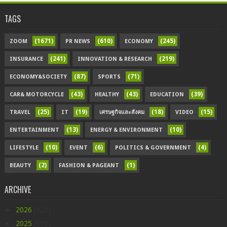
TAGS
(1671)
(610)
(245)
ZOOM
PR NEWS
ECONOMY
(241)
(219)
INSURANCE
INNOVATION & RESEARCH
(87)
(71)
ECONOMY&SOCIETY
SPORTS
(43)
(43)
(39)
CAR& MOTORCYCLE
HEALTHY
EDUCATION
(25)
(19)
(18)
(15)
TRAVEL
IT
เศรษฐกิจและสังคม
VIDEO
(13)
(10)
ENTERTAINMENT
ENERGY & ENVIRONMENT
(10)
(6)
(4)
LIFESTYLE
EVENT
POLITICS & GOVERNMENT
(2)
(1)
BEAUTY
FASHION & PAGEANT
ARCHIVE
►
2026
(123)
►
2025
(190)