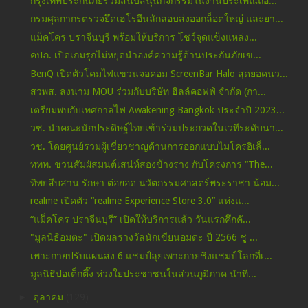
กรุงเทพประกันภัยร่วมสนับสนุนกิจกรรมในงานประเพณีถือ...
กรมศุลกากรตรวจยึดเฮโรอีนลักลอบส่งออกล็อตใหญ่ และยา...
แม็คโคร ปราจีนบุรี พร้อมให้บริการ โชว์จุดแข็งแหล่ง...
คปภ. เปิดเกมรุกไม่หยุดนำองค์ความรู้ด้านประกันภัยเข...
BenQ เปิดตัวโคมไฟแขวนจอคอม ScreenBar Halo สุดยอดนว...
สวพส. ลงนาม MOU ร่วมกับบริษัท ฮิลล์คอฟฟ์ จำกัด (กา...
เตรียมพบกับเทศกาลไฟ Awakening Bangkok ประจำปี 2023...
วช. นำคณะนักประดิษฐ์ไทยเข้าร่วมประกวดในเวทีระดับนา...
วช. โดยศูนย์รวมผู้เชี่ยวชาญด้านการออกแบบไมโครอิเล็...
ททท. ชวนสัมผัสมนต์เสน่ห์สองข้างราง กับโครงการ “The...
ทิพยสืบสาน รักษา ต่อยอด นวัตกรรมศาสตร์พระราชา น้อม...
realme เปิดตัว “realme Experience Store 3.0” แห่งแ...
“แม็คโคร ปราจีนบุรี” เปิดให้บริการแล้ว วันแรกคึกคั...
"มูลนิธิอมตะ" เปิดผลรางวัลนักเขียนอมตะ ปี 2566 ชู ...
เพาะกายปรับแผนส่ง 6 แชมป์ลุยเพาะกายชิงแชมป์โลกที่เ...
มูลนิธิป่อเต็กตึ๊ง ห่วงใยประชาชนในส่วนภูมิภาค นำที...
►
ตุลาคม
(129)