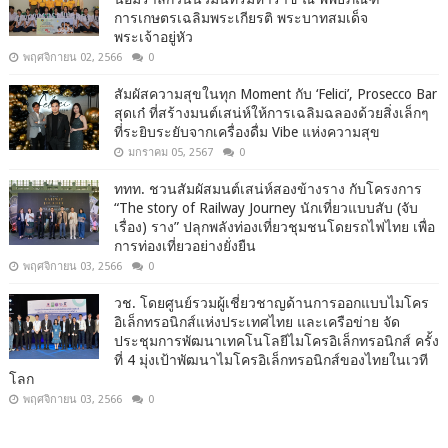
การเกษตรเฉลิมพระเกียรติ พระบาทสมเด็จ
พระเจ้าอยู่หัว
พฤศจิกายน 02, 2566
0
สัมผัสความสุขในทุก Moment กับ ‘Felici’, Prosecco Bar
สุดเก๋ ที่สร้างมนต์เสน่ห์ให้การเฉลิมฉลองด้วยสิ่งเล็กๆ
ที่ระยิบระยับจากเครื่องดื่ม Vibe แห่งความสุข
มกราคม 05, 2567
0
ททท. ชวนสัมผัสมนต์เสน่ห์สองข้างราง กับโครงการ
“The story of Railway Journey นักเที่ยวแบบสับ (จับ
เรื่อง) ราง” ปลุกพลังท่องเที่ยวชุมชนโดยรถไฟไทย เพื่อ
การท่องเที่ยวอย่างยั่งยืน
พฤศจิกายน 03, 2566
0
วช. โดยศูนย์รวมผู้เชี่ยวชาญด้านการออกแบบไมโคร
อิเล็กทรอนิกส์แห่งประเทศไทย และเครือข่าย จัด
ประชุมการพัฒนาเทคโนโลยีไมโครอิเล็กทรอนิกส์ ครั้ง
ที่ 4 มุ่งเป้าพัฒนาไมโครอิเล็กทรอนิกส์ของไทยในเวที
โลก
พฤศจิกายน 03, 2566
0