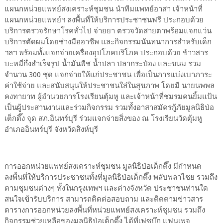
แผนกหน่วยแพทย์สงเคราะห์ชุมชน นำทีมแพทย์อาสา เจ้าหน้าที่
แผนกหน่วยแพทย์ฯ ลงพื้นที่ให้บริการประชาชนฟรี ประกอบด้วย
บริการตรวจรักษาโรคทั่วไป จ่ายยา ตรวจวัดสายตาพร้อมแจกแว่น
บริการตัดผมโดยช่างมืออาชีพ และกิจกรรมนันทนาการสำหรับเด็ก
ฯลฯ พร้อมทั้งแจกจ่ายเครื่องอุปโภคบริโภค ประกอบด้วย ข้าวสาร
บะหมี่กึ่งสำเร็จรูป น้ำมันพืช น้ำปลา ปลากระป๋อง และขนม รวม
จำนวน 300 ชุด แจกจ่ายให้แก่ประชาชน เพื่อเป็นการแบ่งเบาภาระ
ค่าใช้จ่าย และสนับสนุนให้ประชาชนใส่ในสุขภาพ โดยมี นายนพพล
คงทายาท ผู้อำนวยการโรงเรียนตุ้มหู และเจ้าหน้าที่ชมรมคนยิ้มแป้น
เป็นผู้ประสานงานและร่วมกิจกรรม รวมทั้งอาสาสมัครกู้ภัยมูลนิธิป่อ
เต็กตึ๊ง จุด สภ.อินทร์บุรี ร่วมแจกจ่ายสิ่งของ ณ โรงเรียนวัดตุ้มหู
อำเภออินทร์บุรี จังหวัดสิงห์บุรี
การออกหน่วยแพทย์สงเคราะห์ชุมชน มูลนิธิป่อเต็กตึ๊ง มีกำหนด
ลงพื้นที่ให้บริการประชาชนทั้งที่มูลนิธิป่อเต็กตึ๊ง พลับพลาไชย รวมถึง
ตามชุมชนต่างๆ ทั้งในกรุงเทพฯ และต่างจังหวัด ประชาชนท่านใด
สนใจเข้ารับบริการ สามารถติดต่อสอบถาม และติดตามข่าวสาร
ตารางการออกหน่วยลงพื้นที่หน่วยแพทย์สงเคราะห์ชุมชน รวมถึง
กิจกรรมช่วยเหลือของมูลนิธิป่อเต็กตึ๊ง ได้ที่เฟซบุ๊ก แฟนเพจ