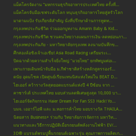
แม็คโครจัดงาน “มหกรรมธุรกิจอาหารประเทศไทย ครั้งที่...
แม็คโครจับมือเชฟระดับโลก หนุนธุรกิจอาหารไทยสู่ครัวโลก
มาดามแป้ง รับเกียรติสำคัญ นั่งที่ปรึกษาด้านการทูตท...
กรุงเทพประกันชีวิต ร่วมออกบูทงาน Amarin Baby & Kid...
กรุงเทพประกันชีวิต ชวนคนไทยวางแผนการเงิน-ลดหย่อนภา...
กรุงเทพประกันภัย - มหาวิทยาลัยกรุงเทพ ลงนามบันทึกข...
ศึกสองล้อชิงเจ้าเอเชีย! Asia Road Racing เตรียมระเ...
ปิดฉากด้วยความสำเร็จยิ่งใหญ่ "มวยไทย" ยกทัพบูมต่อเ...
เพาะกายเดินหน้าจับมือ ม.กีฬาชาติสร้างหลักสูตรรองรั...
ดนัย อุดมโชค เปิดศูนย์เรียนเทนนิสแห่งใหม่ใน BEAT D...
ไฮเออร์ คว้ารางวัลสุดยอดแบรนด์แห่งปี 4 ปีซ้อน จาก ...
คาซาร์เต้ ประเทศไทย มอบส่วนลดพิเศษสูงสุด 10,000 บา...
ไฮเออร์จัดกิจกรรม Haier Dream For Fan SS3 Hack! Yo...
บมจ. เออาร์ไอพี และ ม.หอการค้าไทย มอบรางวัล THAILA...
นิตยสาร Business+ ร่วมกับ วิทยาลัยการจัดการ มหาวิท...
แนวทางและวิธีการปฏิบัติเมื่อรถยนต์พลังงานไฟฟ้า EV/...
3D® แบรนด์พรมปูพื้นรถยนต์เฉพาะรุ่น คุณภาพการผลิตเก...