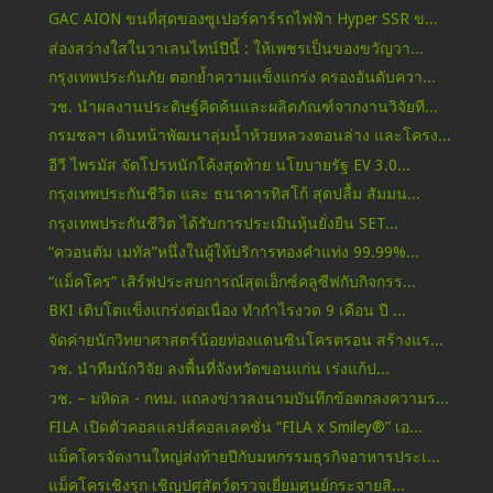
GAC AION ขนที่สุดของซูเปอร์คาร์รถไฟฟ้า Hyper SSR ข...
ส่องสว่างใสในวาเลนไทน์ปีนี้ : ให้เพชรเป็นของขวัญวา...
กรุงเทพประกันภัย ตอกย้ำความแข็งแกร่ง ครองอันดับควา...
วช. นำผลงานประดิษฐ์คิดค้นและผลิตภัณฑ์จากงานวิจัยที...
กรมชลฯ เดินหน้าพัฒนาลุ่มน้ำห้วยหลวงตอนล่าง และโครง...
อีวี ไพรมัส จัดโปรหนักโค้งสุดท้าย นโยบายรัฐ EV 3.0...
กรุงเทพประกันชีวิต และ ธนาคารทิสโก้ สุดปลื้ม สัมมน...
กรุงเทพประกันชีวิต ได้รับการประเมินหุ้นยั่งยืน SET...
“ควอนตัม เมทัล”หนึ่งในผู้ให้บริการทองคำแท่ง 99.99%...
“แม็คโคร” เสิร์ฟประสบการณ์สุดเอ็กซ์คลูซีฟกับกิจกรร...
BKI เติบโตแข็งแกร่งต่อเนื่อง ทำกำไรงวด 9 เดือน ปี ...
จัดค่ายนักวิทยาศาสตร์น้อยท่องแดนซินโครตรอน สร้างแร...
วช. นำทีมนักวิจัย ลงพื้นที่จังหวัดขอนแก่น เร่งแก้ป...
วช. – มหิดล - กทม. แถลงข่าวลงนามบันทึกข้อตกลงความร...
FILA เปิดตัวคอลแลปส์คอลเลคชั่น “FILA x Smiley®” เอ...
แม็คโครจัดงานใหญ่ส่งท้ายปีกับมหกรรมธุรกิจอาหารประเ...
แม็คโครเชิงรุก เชิญปศุสัตว์ตรวจเยี่ยมศูนย์กระจายสิ...