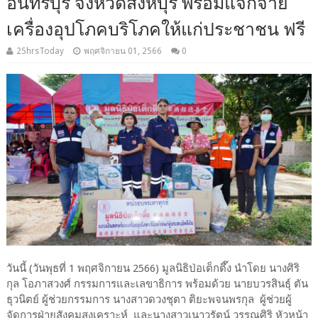
อินทร์บุรี จังหวัดสิงห์บุรี พร้อมแจกจ่าย
เครื่องอุปโภคบริโภคให้แก่ประชาชน ฟรี
25hrsToday
พฤศจิกายน 01, 2566
0
วันนี้ (วันพุธที่ 1 พฤศจิกายน 2566) มูลนิธิป่อเต็กตึ๊ง นำโดย นางศิริ
กุล โอภาสวงศ์ กรรมการและเลขาธิการ พร้อมด้วย นายบวรสินธุ์ ตัน
ธุวนิตย์ ผู้ช่วยกรรมการ นางสาวดวงชุตา ติยะพจนพรกุล ผู้ช่วยผู้
จัดการฝ่ายสังคมสงเคราะห์ และนางสาวเนาวรัตน์ วรรณศิริ หัวหน้า