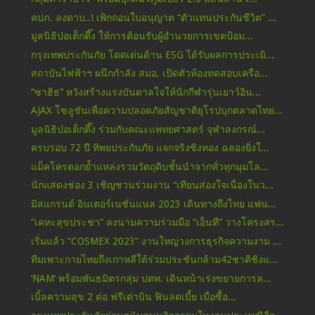
คปภ. ลงดาบ..! เพิกถอนใบอนุญาต “ตัวแทนประกันชีวิต” ...
มูลนิธิป่อเต็กตึ๊ง ให้การต้อนรับผู้อำนวยการเขตป้อม...
กรุงเทพประกันภัย โดดเด่นด้าน ESG ได้รับผลการประเมิ...
สถาบันไฟฟ้าฯ ผนึกกำลัง สมอ. เปิดตัวห้องทดสอบเครื่อ...
“ซาฮิธ” หวังสร้างแรงบันดาลใจให้นักกีฬารุ่นเยาว์อิน...
AJAX โซลูชันเพื่อความปลอดภัยสัญชาติยุโรปบุกตลาดไทย...
มูลนิธิป่อเต็กตึ๊ง ร่วมกับคณะแพทยศาสตร์ จุฬาลงกรณ์...
ครบรอบ 72 ปี ทิพยประกันภัย แจกจริงชิงทอง ฉลองยิ่งใ...
แม็คโครตอกย้ำแหล่งรวมวัตถุดิบชั้นนำจากทั่วทุกมุมโล...
นักแสดงช่อง 3 เชิญชวนร่วมงาน “เทียนส่องใจเนื่องในว...
มิสแกรนด์ อินเตอร์เนชั่นแนล 2023 เดินทางถึงไทย แฟน...
“เคหะสุขประชา” ลงนามความร่วมมือ “เอ็นที” วางโครงสร...
เริ่มแล้ว “COSMEX 2023” งานใหญ่วงการธุรกิจความงาม ...
ทีมเพาะกายไทยถึงเกาหลีใต้ร่วมประชันกล้าม42ชาติชิงแ...
‘NAM’ พร้อมพันธมิตรกลุ่ม ปตท. เดินหน้าเร่งขยายการล...
เบิ้ลความสุข 2 ต่อ ฟรีเต่าบิน ฟินลดเบี้ย เมื่อซื้อ...