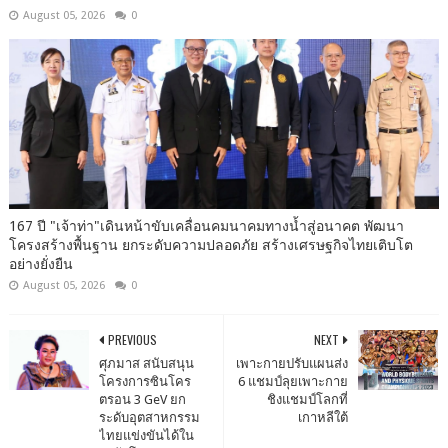
August 05, 2026
0
167 ปี "เจ้าท่า"เดินหน้าขับเคลื่อนคมนาคมทางน้ำสู่อนาคต พัฒนา
โครงสร้างพื้นฐาน ยกระดับความปลอดภัย สร้างเศรษฐกิจไทยเติบโต
อย่างยั่งยืน
August 05, 2026
0
PREVIOUS
NEXT
ศุภมาส สนับสนุน
เพาะกายปรับแผนส่ง
โครงการซินโคร
6 แชมป์ลุยเพาะกาย
ตรอน 3 GeV ยก
ชิงแชมป์โลกที่
ระดับอุตสาหกรรม
เกาหลีใต้
ไทยแข่งขันได้ใน