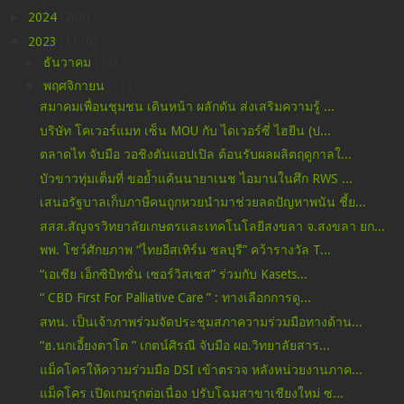
►
2024
(260)
▼
2023
(1130)
►
ธันวาคม
(48)
▼
พฤศจิกายน
(113)
สมาคมเพื่อนชุมชน เดินหน้า ผลักดัน ส่งเสริมความรู้ ...
บริษัท โคเวอร์แมท เซ็น MOU กับ ไดเวอร์ซี่ ไฮยีน (ป...
ตลาดไท จับมือ วอชิงตันแอปเปิล ต้อนรับผลผลิตฤดูกาลใ...
บัวขาวทุ่มเต็มที่ ขอย้ำแค้นนายาเนช ไอมานในศึก RWS ...
เสนอรัฐบาลเก็บภาษีคนถูกหวยนำมาช่วยลดปัญหาพนัน ชี้ย...
สสส.สัญจรวิทยาลัยเกษตรและเทคโนโลยีสงขลา จ.สงขลา ยก...
พพ. โชว์ศักยภาพ “ไทยอีสเทิร์น ชลบุรี” คว้ารางวัล T...
“เอเชีย เอ็กซิบิทชั่น เซอร์วิสเซส” ร่วมกับ Kasets...
“ CBD First For Palliative Care ” : ทางเลือกการดู...
สทน. เป็นเจ้าภาพร่วมจัดประชุมสภาความร่วมมือทางด้าน...
“ฮ.นกเอี้ยงตาโต ” เกตน์ศิรณี จับมือ ผอ.วิทยาลัยสาร...
แม็คโครให้ความร่วมมือ DSI เข้าตรวจ หลังหน่วยงานภาค...
แม็คโคร เปิดเกมรุกต่อเนื่อง ปรับโฉมสาขาเชียงใหม่ ซ...