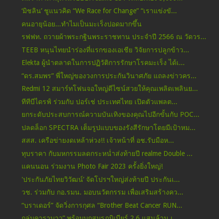
‘มิชลิน’ ชูแนวคิด “We Race for Change” “เราแข่งขั...
คนอายุน้อย...ทำไมเป็นมะเร็งปอดมากขึ้น
รฟฟท. ถวายผ้าพระกฐินพระราชทาน ประจำปี 2566 ณ วัดวร...
TEEB หนุนไทยนำร่องที่แรกของเอเชีย วิจัยการปลูกข้าว...
Elekta ผู้นำตลาดในการปฏิวัติการรักษาโรคมะเร็ง ได้เ...
“ดร.สมพร” พี่ใหญ่ของวงการประกันวินาศภัย แถลงข่าวคร...
Redmi 12 สมาร์ทโฟนจอใหญ่ดีไซน์สวยให้คุณเพลิดเพลินย...
ทีทีบีไดรฟ์ ร่วมกับ ปอร์เช่ ประเทศไทย เปิดตัวแพลต...
ยกระดับประสบการณ์ความบันเทิงของคุณไปอีกขั้นกับ POC...
ปลดล็อก SPECTRA เต็มรูปแบบของรังสีรักษาโดยมีเป้าหม...
สสส. เครือข่ายงดเหล้าห่วง!! เจ้าหน้าที่ อช.รับมือห...
ทุบราคา กับมหกรรมลดกระหน่ำส่งท้ายปี realme Double ...
แคนนอน ร่วมงาน Photo Fair 2023 ครั้งยิ่งใหญ่!
'ประกันภัยไทยวิวัฒน์’ จัดโปรฯใหญ่ส่งท้ายปี ประกันเ...
วช. ร่วมกับ กอ.รมน. มอบนวัตกรรม เพื่อเสริมสร้างคว...
“บราเดอร์” จัดวิ่งการกุศล “Brother Beat Cancer RUN...
กลุ่มคาราบาว” พร้อมบุกสมรภูมิเบียร์ 2.6 แสนล้าน เ...