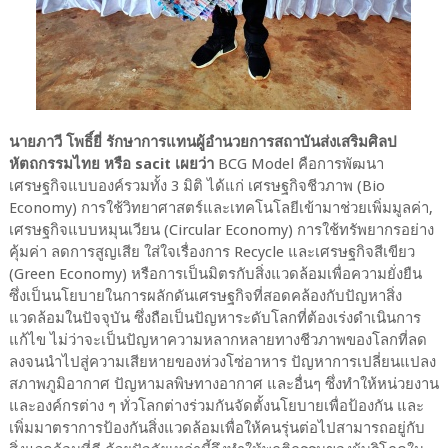
นายภาวี โพธิ์ยี่ รักษาการแทนผู้อำนวยการสถาบันส่งเสริมศิลป
หัตถกรรมไทย หรือ sacit เผยว่า
BCG Model คือการพัฒนา
เศรษฐกิจแบบองค์รวมทั้ง 3 มิติ ได้แก่ เศรษฐกิจชีวภาพ (Bio
Economy) การใช้วิทยาศาสตร์และเทคโนโลยีเข้ามาช่วยเพิ่มมูลค่า,
เศรษฐกิจแบบหมุนเวียน (Circular Economy) การใช้ทรัพยากรอย่าง
คุ้มค่า ลดการสูญเสีย ใส่ใจเรื่องการ Recycle และเศรษฐกิจสีเขียว
(Green Economy) หรือการเป็นมิตรกับสิ่งแวดล้อมเพื่อความยั่งยืน
ซึ่งเป็นนโยบายในการผลักดันเศรษฐกิจที่สอดคล้องกับปัญหาสิ่ง
แวดล้อมในปัจจุบัน ซึ่งถือเป็นปัญหาระดับโลกที่ต้องเร่งดำเนินการ
แก้ไข ไม่ว่าจะเป็นปัญหาความหลากหลายทางชีวภาพของโลกที่ลด
ลงจนนำไปสู่ความเสียหายของห่วงโซ่อาหาร ปัญหาการเปลี่ยนแปลง
สภาพภูมิอากาศ ปัญหามลพิษทางอากาศ และอื่นๆ ซึ่งทำให้หน่วยงาน
และองค์กรต่าง ๆ ทั่วโลกต่างร่วมกันจัดตั้งนโยบายเพื่อป้องกัน และ
เพิ่มมาตราการป้องกันสิ่งแวดล้อมเพื่อให้คนรุ่นต่อไปสามารถอยู่กับ