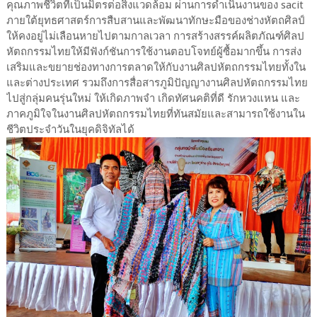
คุณภาพชีวิตที่เป็นมิตรต่อสิ่งแวดล้อม ผ่านการดำเนินงานของ sacit
ภายใต้ยุทธศาสตร์การสืบสานและพัฒนาทักษะมือของช่างหัตถศิลป์
ให้คงอยู่ไม่เลือนหายไปตามกาลเวลา การสร้างสรรค์ผลิตภัณฑ์ศิลป
หัตถกรรมไทยให้มีฟังก์ชันการใช้งานตอบโจทย์ผู้ซื้อมากขึ้น การส่ง
เสริมและขยายช่องทางการตลาดให้กับงานศิลปหัตถกรรมไทยทั้งใน
และต่างประเทศ รวมถึงการสื่อสารภูมิปัญญางานศิลปหัตถกรรมไทย
ไปสู่กลุ่มคนรุ่นใหม่ ให้เกิดภาพจำ เกิดทัศนคติที่ดี รักหวงแหน และ
ภาคภูมิใจในงานศิลปหัตถกรรมไทยที่ทันสมัยและสามารถใช้งานใน
ชีวิตประจำวันในยุคดิจิทัลได้