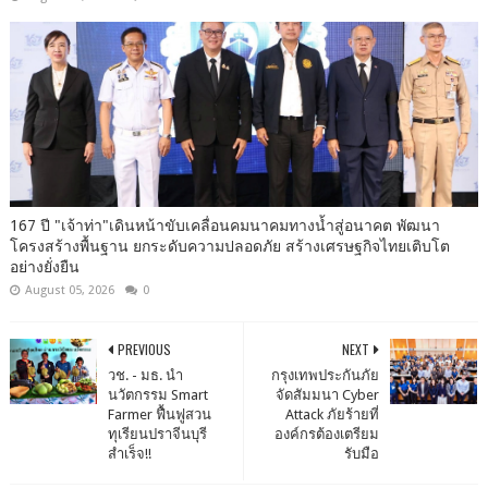
167 ปี "เจ้าท่า"เดินหน้าขับเคลื่อนคมนาคมทางน้ำสู่อนาคต พัฒนา
โครงสร้างพื้นฐาน ยกระดับความปลอดภัย สร้างเศรษฐกิจไทยเติบโต
อย่างยั่งยืน
August 05, 2026
0
PREVIOUS
NEXT
วช. - มธ. นำ
กรุงเทพประกันภัย
นวัตกรรม Smart
จัดสัมมนา Cyber
Farmer ฟื้นฟูสวน
Attack ภัยร้ายที่
ทุเรียนปราจีนบุรี
องค์กรต้องเตรียม
สำเร็จ!!
รับมือ