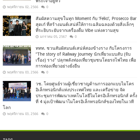
พระเจ้าอยู่หัว
พฤศจิกายน 02, 2566
0
สัมผัสความสุขในทุก Moment กับ ‘Felici’, Prosecco Bar
สุดเก๋ ที่สร้างมนต์เสน่ห์ให้การเฉลิมฉลองด้วยสิ่งเล็กๆ
ที่ระยิบระยับจากเครื่องดื่ม Vibe แห่งความสุข
มกราคม 05, 2567
0
ททท. ชวนสัมผัสมนต์เสน่ห์สองข้างราง กับโครงการ
“The story of Railway Journey นักเที่ยวแบบสับ (จับ
เรื่อง) ราง” ปลุกพลังท่องเที่ยวชุมชนโดยรถไฟไทย เพื่อ
การท่องเที่ยวอย่างยั่งยืน
พฤศจิกายน 03, 2566
0
วช. โดยศูนย์รวมผู้เชี่ยวชาญด้านการออกแบบไมโคร
อิเล็กทรอนิกส์แห่งประเทศไทย และเครือข่าย จัด
ประชุมการพัฒนาเทคโนโลยีไมโครอิเล็กทรอนิกส์ ครั้ง
ที่ 4 มุ่งเป้าพัฒนาไมโครอิเล็กทรอนิกส์ของไทยในเวที
โลก
พฤศจิกายน 03, 2566
0