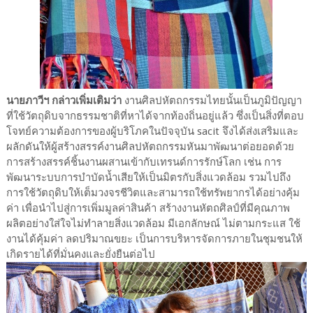
นายภาวีฯ กล่าวเพิ่มเติมว่า
งานศิลปหัตถกรรมไทยนั้นเป็นภูมิปัญญา
ที่ใช้วัตถุดิบจากธรรมชาติที่หาได้จากท้องถิ่นอยู่แล้ว ซึ่งเป็นสิ่งที่ตอบ
โจทย์ความต้องการของผู้บริโภคในปัจจุบัน sacit จึงได้ส่งเสริมและ
ผลักดันให้ผู้สร้างสรรค์งานศิลปหัตถกรรมหันมาพัฒนาต่อยอดด้วย
การสร้างสรรค์ชิ้นงานผสานเข้ากับเทรนด์การรักษ์โลก เช่น การ
พัฒนาระบบการบำบัดน้ำเสียให้เป็นมิตรกับสิ่งแวดล้อม รวมไปถึง
การใช้วัตถุดิบให้เต็มวงจรชีวิตและสามารถใช้ทรัพยากรได้อย่างคุ้ม
ค่า เพื่อนำไปสู่การเพิ่มมูลค่าสินค้า สร้างงานหัตถศิลป์ที่มีคุณภาพ
ผลิตอย่างใส่ใจไม่ทำลายสิ่งแวดล้อม มีเอกลักษณ์ ไม่ตามกระแส ใช้
งานได้คุ้มค่า ลดปริมาณขยะ เป็นการบริหารจัดการภายในชุมชนให้
เกิดรายได้ที่มั่นคงและยั่งยืนต่อไป