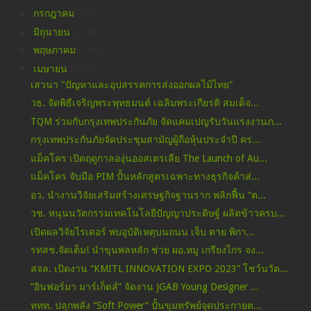
►
กรกฎาคม
(110)
►
มิถุนายน
(104)
►
พฤษภาคม
(148)
▼
เมษายน
(136)
เสวนา "ปัญหาและอุปสรรคการส่งออกผลไม้ไทย"
วธ. จัดพิธีเจริญพระพุทธมนต์ เฉลิมพระเกียรติ สมเด็จ...
TQM ร่วมกับกรุงเทพประกันภัย จัดแคมเปญรับวันแรงงานภ...
กรุงเทพประกันภัยจัดประชุมสามัญผู้ถือหุ้นประจำปี คร...
แม็คโคร เปิดฤดูกาลองุ่นออสเตรเลีย The Launch of Au...
แม็คโคร จับมือ PIM ปั้นหลักสูตรเฉพาะทางธุรกิจค้าส่...
อว. นำงานวิจัยเสริมสร้างเศรษฐกิจฐานราก พลิกฟื้น “ต...
วช. หนุนนวัตกรรมเทคโนโลยีปัญญาประดิษฐ์ ผลิตข้าวครบ...
เปิดผลวิจัยไรเดอร์ พบอุบัติเหตุบนถนน เจ็บ ตาย พิกา...
รทสช.จัดเต็ม! นำขุนพลหลัก ช่วย ผอ.หมู เกรียงไกร จง...
สจล. เปิดงาน “KMITL INNOVATION EXPO 2023” โชว์นวัต...
“อินฟอร์มา มาร์เก็ตส์” จัดงาน JGAB Young Designer ...
ททท. ปลุกพลัง “Soft Power” ปั้นขุมทรัพย์จุดประกายต...