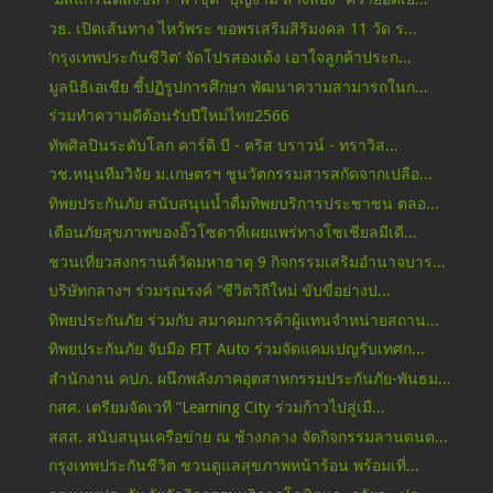
วธ. เปิดเส้นทาง ไหว้พระ ขอพรเสริมสิริมงคล 11 วัด ร...
‘กรุงเทพประกันชีวิต’ จัดโปรสองเด้ง เอาใจลูกค้าประก...
มูลนิธิเอเชีย ชี้ปฏิรูปการศึกษา พัฒนาความสามารถในก...
ร่วมทำความดีต้อนรับปีใหม่ไทย2566
ทัพศิลปินระดับโลก คาร์ดิ บี - คริส บราวน์ - ทราวิส...
วช.หนุนทีมวิจัย ม.เกษตรฯ ชูนวัตกรรมสารสกัดจากเปลือ...
ทิพยประกันภัย สนับสนุนน้ำดื่มทิพยบริการประชาชน ตลอ...
เตือนภัยสุขภาพของอิ๊วโซดาที่เผยแพร่ทางโซเชียลมีเดี...
ชวนเที่ยวสงกรานต์วัดมหาธาตุ 9 กิจกรรมเสริมอำนาจบาร...
บริษัทกลางฯ ร่วมรณรงค์ “ชีวิตวิถีใหม่ ขับขี่อย่างป...
ทิพยประกันภัย ร่วมกับ สมาคมการค้าผู้แทนจำหน่ายสถาน...
ทิพยประกันภัย จับมือ FIT Auto ร่วมจัดแคมเปญรับเทศก...
สำนักงาน คปภ. ผนึกพลังภาคอุตสาหกรรมประกันภัย-พันธม...
กสศ. เตรียมจัดเวที “Learning City ร่วมก้าวไปสู่เมื...
สสส. สนับสนุนเครือข่าย ณ ช้างกลาง จัดกิจกรรมลานดนต...
กรุงเทพประกันชีวิต ชวนดูแลสุขภาพหน้าร้อน พร้อมเที่...