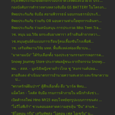
กรุงเทพประกันภัยจัดกิจกรรมบริจาคโลหิตและอวัยวะ ประ...
กองบังคับการตำรวจทางหลวงจับมือ GS BATTERY ในโครงก...
ทิพยประกันภัย จับมือ สยามพิวรรธน์ มอบกรมธรรม์ประกั...
ทิพยประกันภัย ร่วมกับ OR มอบความห่วงใยทุกการเดินทา...
ทิพยประกันภัย ร่วมสนับสนุน การประกวด Miss Teen Tra...
วช. หนุน มอ.วิจัย ยกระดับยางพารา สร้างสินค้าจากหวา...
วช.หนุนศูนย์ต้นแบบการเรียนรู้คนเลี้ยงชันโรงเพื่อพั...
วช. เสริมทัพงานวิจัย มทส. พื้นที่แหล่งท่องเที่ยวบน...
"มาดามแป้ง" ได้รับเลือกตั้ง รองประธานกรรมการหอการค...
Snowy Journey Store ประกาศผลผู้ชนะจากกิจกรรม Snowy...
พม. - สสส. - มูลนิธิหญิงชายก้าวไกล ชู “สงกรานต์ปลอ...
สายสีแดง ดำเนินมาตรการอำนวยความสะดวก และรักษาความ
ป...
“พรรครักษ์ผืนป่าฯ” สู้ศึกเลือกตั้ง ดึง “มาร์ค พิทบ...
แม็คโคร - โลตัส จับมือ กรมการค้าภายใน ผนึกกำลังช่ว...
เปิดตัวรถใหม่ Hino MY23 ตอบโจทย์ทุกรูปแบบการขนส่ง ...
“ไอวีไอพีเก้า” ชวนคอบอลสาดความสุขลุ้น “ปืน” ล่าแช...
“ดิไอคอน กรุ๊ป” เสริมทัพส่ง “ไอคอน เฟส ไอเซรั่ม” บ...