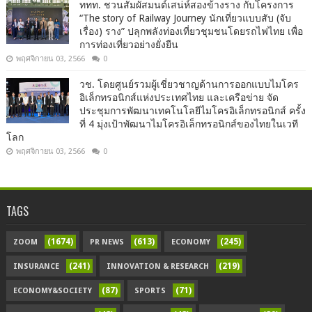
ททท. ชวนสัมผัสมนต์เสน่ห์สองข้างราง กับโครงการ
“The story of Railway Journey นักเที่ยวแบบสับ (จับ
เรื่อง) ราง” ปลุกพลังท่องเที่ยวชุมชนโดยรถไฟไทย เพื่อ
การท่องเที่ยวอย่างยั่งยืน
พฤศจิกายน 03, 2566
0
วช. โดยศูนย์รวมผู้เชี่ยวชาญด้านการออกแบบไมโคร
อิเล็กทรอนิกส์แห่งประเทศไทย และเครือข่าย จัด
ประชุมการพัฒนาเทคโนโลยีไมโครอิเล็กทรอนิกส์ ครั้ง
ที่ 4 มุ่งเป้าพัฒนาไมโครอิเล็กทรอนิกส์ของไทยในเวที
โลก
พฤศจิกายน 03, 2566
0
TAGS
(1674)
(613)
(245)
ZOOM
PR NEWS
ECONOMY
(241)
(219)
INSURANCE
INNOVATION & RESEARCH
(87)
(71)
ECONOMY&SOCIETY
SPORTS