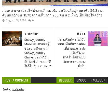
สมุทรสาครเฮ! รถไฟฟ้าสายสีแดงเข้ม วงเวียนใหญ่–มหาชัย 36.8 กม.
คืบหน้าอีกขั้น รับฟังความเห็นกว่า 200 คน ส่วนใหญ่เห็นพ้องให้สร้าง
August 06, 2026
0
PREVIOUS
NEXT
Snowy Journey
วช. เสริมทัพงานวิจัย
Store ประกาศผลผู้
มทส. พื้นที่แหล่งท่อง
ชนะจากกิจกรรม
เที่ยวบนเกาะ ส่ง
Snowy Journey
เสริมพัฒนา
Challenges พร้อม
เทคโนโลยีระบบ
จัด Mini Concert "มี
จัดการขยะอย่าง
ใจก็ไปกัน On Tour"
ยั่งยืน
POST A COMMENT
BLOGGER
DISQUS
FACEBOOK
ไม่มีความคิดเห็น