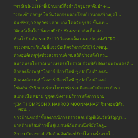
“พาณิชย์-DITP”ชี้เป้าบะหมี่กึ่งสำเร็จรูปรส“ต้มยำ-ผ...
“จระเข้” ออกบูธโชว์นวัตกรรมตอบโจทย์งานก่อสร้างยุคใ...
มิน-พีชญา Say Yes ! สวย เก่ง โดดจับธุรกิจ ขึ้นแท่...
“ติณณ์เต็มใจ” ยิ่งฉายยิ่งปัง ซีนดราม่าจัดเต็ม ส่งเ...
ห้างโรบินสัน รวบตึง! 10 ไอเทมเด็ด แคมเปญแห่งปี “RO...
กรุงเทพประกันภัยชี้แจงข้อเท็จจริงกรณีมีผู้ใช้เฟซบุ...
ห่วงอุบัติเหตุพุ่งช่วงสงกรานต์ พบสถิติช่วงหลังโคว...
สมาคมรถโบราณ พาเหรดรถโบราณ ร่วมพิธีเปิดงานพระนครคี...
ศึกสองล้อระอุ! “โออาร์ บีอาร์ไอซี ซูเปอร์ไบค์” ลงส...
ศึกสองล้อระอุ! “โออาร์ บีอาร์ไอซี ซูเปอร์ไบค์” ลงส...
โช้คอัพ KYB ขานรับนโยบายรัฐร่วมมือกองบังคับการตำรว...
สแกนเนีย สยาม ชูจุดแข็งงานบริการหลังการขาย
“JIM THOMPSON X NAKROB MOONMANAS” จิม ทอมป์สัน
คอบ...
ชาวบ้านขอคำชี้แจงกรณีการตรวจสอบบัญชีเงินวัดหิรัญญา...
มาสด้าเตรียมก้าวขึ้นสู่แบรนด์อันดับหนึ่งที่มัดใจลู...
Green Covermat เปิดตัวผลิตภัณฑ์รักษ์โลก ครั้งแรกใ...