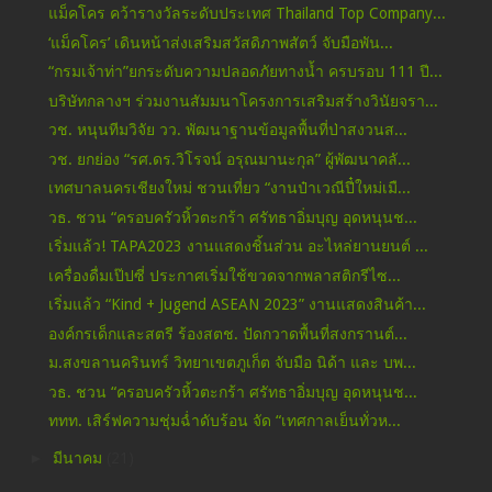
แม็คโคร คว้ารางวัลระดับประเทศ Thailand Top Company...
‘แม็คโคร’ เดินหน้าส่งเสริมสวัสดิภาพสัตว์ จับมือพัน...
“กรมเจ้าท่า”ยกระดับความปลอดภัยทางน้ำ ครบรอบ 111 ปี...
บริษัทกลางฯ ร่วมงานสัมมนาโครงการเสริมสร้างวินัยจรา...
วช. หนุนทีมวิจัย วว. พัฒนาฐานข้อมูลพื้นที่ป่าสงวนส...
วช. ยกย่อง “รศ.ดร.วิโรจน์ อรุณมานะกุล” ผู้พัฒนาคลั...
เทศบาลนครเชียงใหม่ ชวนเที่ยว “งานป๋าเวณีปี๋ใหม่เมื...
วธ. ชวน “ครอบครัวหิ้วตะกร้า ศรัทธาอิ่มบุญ อุดหนุนช...
เริ่มแล้ว! TAPA2023 งานแสดงชิ้นส่วน อะไหล่ยานยนต์ ...
เครื่องดื่มเป๊ปซี่ ประกาศเริ่มใช้ขวดจากพลาสติกรีไซ...
เริ่มแล้ว “Kind + Jugend ASEAN 2023” งานแสดงสินค้า...
องค์กรเด็กและสตรี ร้องสตช. ปัดกวาดพื้นที่สงกรานต์...
ม.สงขลานครินทร์ วิทยาเขตภูเก็ต จับมือ นิด้า และ บพ...
วธ. ชวน “ครอบครัวหิ้วตะกร้า ศรัทธาอิ่มบุญ อุดหนุนช...
ททท. เสิร์ฟความชุ่มฉ่ำดับร้อน จัด “เทศกาลเย็นทั่วห...
►
มีนาคม
(21)