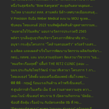
หนึ่งวันสุดชิลกับ “Bow Kanyarat” ตะลุยกินตลาดอุดมส...
วันไหล บางแสน! สสส. สานพลัง นิด้า-เทศบาลเมืองแสนสุ...
V Precision จับมือ Weber Medical ลงนาม MOU ชูเทค...
ซับคอน ไทยแลนด์ 2023 ขนทัพผู้ผลิตสินค้าอุตสาหกรรมท...
"ลมหายใจไร้มลทิน" มอบรางวัลการประกวดปี 2565
พลัสฯ รุกเต็มสูบธุรกิจบริหารโครงการที่พักอาศัย ท่า...
อนุชา กระตุ้นโครงการ "โคล้านครอบครัว" หวังสร้างเศร...
ม.มหิดล แถลงผลสำเร็จในการพัฒนานวัตกรรม ผลิตภัณฑ์ยา...
กตป., กสทช. และ มรภ.สวนสุนันทา จัดเสวนาวิชาการ “มอ...
“หมอริท-เรืองฤทธิ์” ปลื้ม!! THE RITZ CLINIC (เดอะ ...
บมจ.ประกันภัยไทยวิวัฒน์ ร่วมเวทีเสวนา โครงการ 1 ภา...
ไทยเลเธอร์ โค้ทติ้ง มอบเครื่องมือแพทย์ เพื่อโรงพยา...
พีพี พีพี - กฤษฏ์ ร้อนแรงเกินต้าน คว้าพรีเซ็นเตอร์...
4 ศูนย์การค้าในเครือ เอ็ม บี เค ร่วมสาดความสุข ควา...
เดอะไนน์ เซ็นเตอร์ พระราม 9 เปิดลานกิจกรรม “มัดย้อ...
ช้อปดี ดีลคุ้ม เรื่องบ้าน กับบัตรเครดิต ttb ที่ Ho...
“มิสแกรนด์สงขลา” พาชุด “บุญงาม ส่างลอง” คว้ายอดเยี...