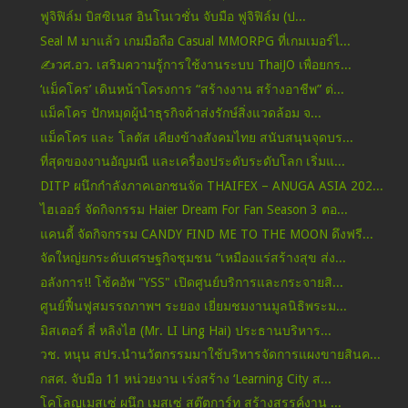
ฟูจิฟิล์ม บิสซิเนส อินโนเวชั่น จับมือ ฟูจิฟิล์ม (ป...
Seal M มาแล้ว เกมมือถือ Casual MMORPG ที่เกมเมอร์ไ...
✍️วศ.อว. เสริมความรู้การใช้งานระบบ ThaiJO เพื่อยกร...
‘แม็คโคร’ เดินหน้าโครงการ “สร้างงาน สร้างอาชีพ” ต่...
แม็คโคร ปักหมุดผู้นำธุรกิจค้าส่งรักษ์สิ่งแวดล้อม จ...
แม็คโคร และ โลตัส เคียงข้างสังคมไทย สนับสนุนจุดบร...
ที่สุดของงานอัญมณี และเครื่องประดับระดับโลก เริ่มแ...
DITP ผนึกกำลังภาคเอกชนจัด THAIFEX – ANUGA ASIA 202...
ไฮเออร์ จัดกิจกรรม Haier Dream For Fan Season 3 ตอ...
แคนดี้ จัดกิจกรรม CANDY FIND ME TO THE MOON ดึงฟรี...
จัดใหญ่ยกระดับเศรษฐกิจชุมชน “เหมืองแร่สร้างสุข ส่ง...
อลังการ!! โช้คอัพ "YSS" เปิดศูนย์บริการและกระจายสิ...
ศูนย์ฟื้นฟูสมรรถภาพฯ ระยอง เยี่ยมชมงานมูลนิธิพระม...
มิสเตอร์ ลี่ หลิงไฮ (Mr. LI Ling Hai) ประธานบริหาร...
วช. หนุน สปร.นำนวัตกรรมมาใช้บริหารจัดการแผงขายสินค...
กสศ. จับมือ 11 หน่วยงาน เร่งสร้าง ‘Learning City ส...
โคโลญเมสเซ่ ผนึก เมสเซ่ สตุ๊ตการ์ท สร้างสรรค์งาน ...