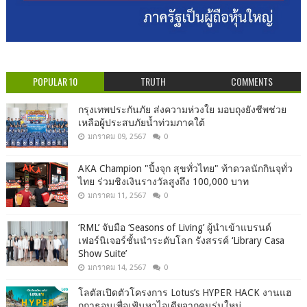
POPULAR 10
TRUTH
COMMENTS
กรุงเทพประกันภัย ส่งความห่วงใย มอบถุงยังชีพช่วย
เหลือผู้ประสบภัยน้ำท่วมภาคใต้
มกราคม 09, 2567
0
AKA Champion "ปิ้งจุก สุขทั่วไทย" ท้าดวลนักกินจุทั่ว
ไทย ร่วมชิงเงินรางวัลสูงถึง 100,000 บาท
มกราคม 11, 2567
0
‘RML’ จับมือ ‘Seasons of Living’ ผู้นำเข้าแบรนด์
เฟอร์นิเจอร์ชั้นนำระดับโลก รังสรรค์ ‘Library Casa
Show Suite’
มกราคม 14, 2567
0
โลตัสเปิดตัวโครงการ Lotus’s HYPER HACK งานแฮ
กกาธอนเพื่อเฟ้นหาไอเดียจากคนรุ่นใหม่