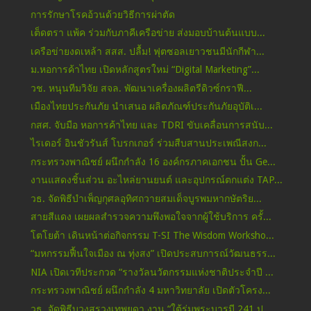
การรักษาโรคอ้วนด้วยวิธีการผ่าตัด
เต็ดตรา แพ้ค ร่วมกับภาคีเครือข่าย ส่งมอบบ้านต้นแบบ...
เครือข่ายงดเหล้า สสส. ปลื้ม! ฟุตซอลเยาวชนมีนักกีฬา...
ม.หอการค้าไทย เปิดหลักสูตรใหม่ “Digital Marketing”...
วช. หนุนทีมวิจัย สจล. พัฒนาเครื่องผลิตรีดิวซ์กราฟี...
เมืองไทยประกันภัย นำเสนอ ผลิตภัณฑ์ประกันภัยอุบัติเ...
กสศ. จับมือ หอการค้าไทย และ TDRI ขับเคลื่อนการสนับ...
ไรเดอร์ อินชัวรันส์ โบรกเกอร์ ร่วมสืบสานประเพณีสงก...
กระทรวงพาณิชย์ ผนึกกำลัง 16 องค์กรภาคเอกชน ปั้น Ge...
งานแสดงชิ้นส่วน อะไหล่ยานยนต์ และอุปกรณ์ตกแต่ง TAP...
วธ. จัดพิธีบำเพ็ญกุศลอุทิศถวายสมเด็จบูรพมหากษัตริย...
สายสีแดง เผยผลสำรวจความพึงพอใจจากผู้ใช้บริการ ครั้...
โตโยต้า เดินหน้าต่อกิจกรรม T-SI The Wisdom Worksho...
“มหกรรมฟื้นใจเมือง ณ ทุ่งสง” เปิดประสบการณ์วัฒนธรร...
NIA เปิดเวทีประกวด “รางวัลนวัตกรรมแห่งชาติประจำปี ...
กระทรวงพาณิชย์ ผนึกกำลัง 4 มหาวิทยาลัย เปิดตัวโครง...
วธ. จัดพิธีบวงสรวงเทพยดา งาน “ใต้ร่มพระบารมี 241 ป...